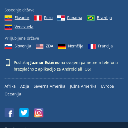
Sosednje države
Ekvador
Peru
Panama
Brazilija
Venezuela
Priljubljene države
Slovenija
ZDA
Nemčija
Francija
Poslušaj
Jazmar Estéreo
na svojem pametnem telefonu
brezplačno z aplikacijo za
Android
ali
iOS
!
Afrika
Azija
Severna Amerika
Južna Amerika
Evropa
Oceanija