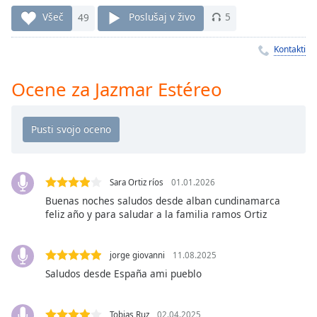
Remaining
Time
-
Všeč
49
Poslušaj v živo
5
-:-
Kontakti
1x
Playback
Ocene za Jazmar Estéreo
Rate
Chapters
Chapters
Descriptions
Sara Ortiz ríos
01.01.2026
descriptions
Buenas noches saludos desde alban cundinamarca
feliz año y para saludar a la familia ramos Ortiz
off
,
selected
jorge giovanni
11.08.2025
Subtitles
Saludos desde España ami pueblo
subtitles
settings
,
Tobias Ruz
02.04.2025