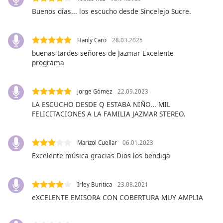
opens
subtitles
Buenos días... los escucho desde Sincelejo Sucre.
settings
dialog
Hanly Caro
28.03.2025
subtitles
buenas tardes señores de Jazmar Excelente
off
,
programa
selected
Audio
Jorge Gómez
22.09.2023
Track
LA ESCUCHO DESDE Q ESTABA NIÑO... MIL
Picture-
FELICITACIONES A LA FAMILIA JAZMAR STEREO.
in-
Picture
Fullscreen
Marizol Cuellar
06.01.2023
This
Excelente música gracias Dios los bendiga
is
a
modal
Irley Buritica
23.08.2021
window.
eXCELENTE EMISORA CON COBERTURA MUY AMPLIA
Beginning