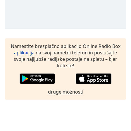
Font
Family
Reset
Done
Close
Namestite brezplačno aplikacijo Online Radio Box
Modal
Dialog
aplikacija
na svoj pametni telefon in poslušajte
End
svoje najljubše radijske postaje na spletu – kjer
of
koli ste!
dialog
window.
druge možnosti