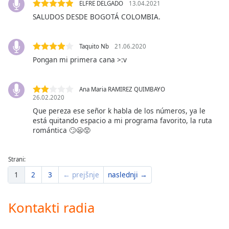
of
ELFRE DELGADO
13.04.2021
dialog
SALUDOS DESDE BOGOTÁ COLOMBIA.
window.
Escape
Taquito Nb
21.06.2020
will
Pongan mi primera cana >:v
cancel
and
close
Ana Maria RAMIREZ QUIMBAYO
the
26.02.2020
window.
Que pereza ese señor k habla de los números, ya le
está quitando espacio a mi programa favorito, la ruta
Text
romántica 🙄😦😡
Color
Strani:
Opacity
1
2
3
← prejšnje
naslednji →
Text
Kontakti radia
Background
Color