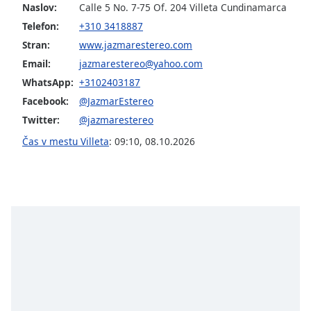
Naslov:
Calle 5 No. 7-75 Of. 204 Villeta Cundinamarca
Telefon:
+310 3418887
Opacity
Stran:
www.jazmarestereo.com
Email:
jazmarestereo@yahoo.com
Caption
WhatsApp:
+3102403187
Area
Background
Facebook:
@JazmarEstereo
Color
Twitter:
@jazmarestereo
Čas v mestu Villeta
:
09:10
,
08.10.2026
Opacity
Font
Size
Text
Edge
Style