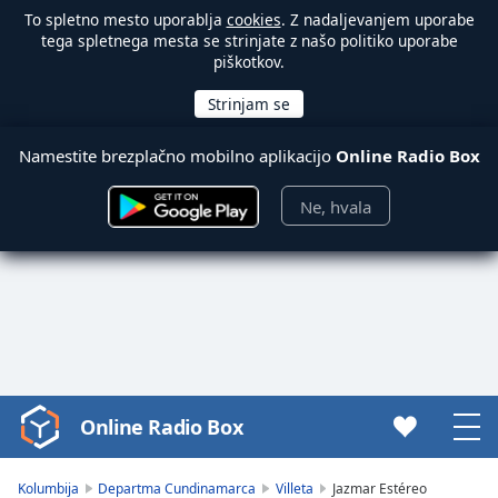
To spletno mesto uporablja
cookies
. Z nadaljevanjem uporabe
tega spletnega mesta se strinjate z našo politiko uporabe
piškotkov.
Namestite brezplačno mobilno aplikacijo
Online Radio Box
Ne, hvala
Online Radio Box
Video
Player
is
Kolumbija
Departma Cundinamarca
Villeta
Jazmar Estéreo