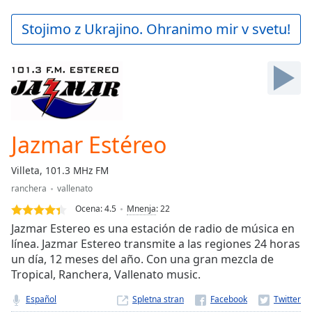
loading.
Play
Stojimo z Ukrajino. Ohranimo mir v svetu!
Video
Play
Skip
Backward
Skip
Forward
Mute
Current
Jazmar Estéreo
Time
0:00
/
Villeta, 101.3 MHz FM
Duration
-:-
ranchera
vallenato
Loaded
:
0.00%
Ocena:
4.5
Mnenja
:
22
Stream
Jazmar Estereo es una estación de radio de música en
Type
LIVE
línea. Jazmar Estereo transmite a las regiones 24 horas
un día, 12 meses del año. Con una gran mezcla de
Seek to
live,
Tropical, Ranchera, Vallenato music.
currently
behind
Español
Spletna stran
live
LIVE