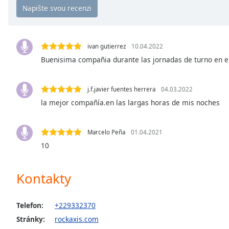
Chapters
Chapters
Descriptions
ivan gutierrez
10.04.2022
Buenisima compañia durante las jornadas de turno en el r
descriptions
off
,
selected
j.f.javier fuentes herrera
04.03.2022
la mejor compañía.en las largas horas de mis noches
Subtitles
subtitles
Marcelo Peña
01.04.2021
settings
,
opens
10
subtitles
settings
Kontakty
dialog
subtitles
off
,
Telefon:
+229332370
selected
Stránky:
rockaxis.com