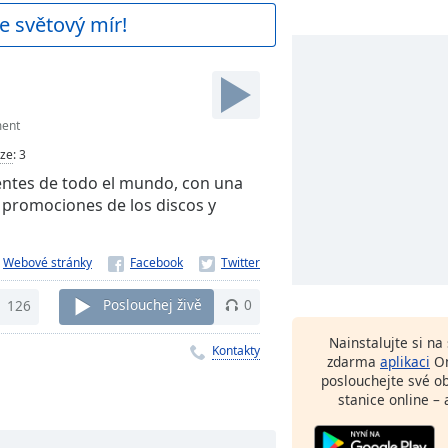
e světový mír!
ment
ze
:
3
oyentes de todo el mundo, con una
, promociones de los discos y
Webové stránky
126
Poslouchej živě
0
Nainstalujte si n
Kontakty
zdarma
aplikaci
On
poslouchejte své o
stanice online – 