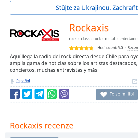
Current
Stůjte za Ukrajinou. Zachraňt
Time
0:00
/
Duration
-:-
Rockaxis
Loaded
:
0.00%
rock
classic rock
metal
entertain
0:00
Hodnocení:
5.0
Recen
Stream
Type
Aquí llega la radio del rock directa desde Chile para 
LIVE
amplia gama de noticias sobre los artistas destacados
Seek to
live,
conciertos, muchas entrevistas y más.
currently
behind
Español
live
LIVE
Remaining
To se mi líbí
Time
-
-:-
1x
Rockaxis recenze
Playback
Rate