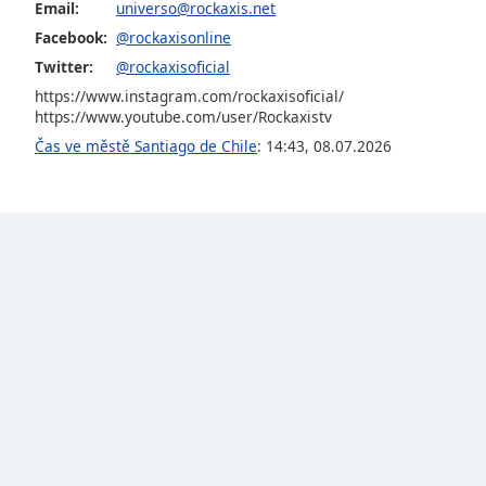
Email:
universo@rockaxis.net
Audio
Track
Facebook:
@rockaxisonline
Twitter:
@rockaxisoficial
Picture-
in-
https://www.instagram.com/rockaxisoficial/
Picture
https://www.youtube.com/user/Rockaxistv
Fullscreen
Čas ve městě Santiago de Chile
:
14:43
,
08.07.2026
This
is
a
modal
window.
Beginning
of
dialog
window.
Escape
will
cancel
and
close