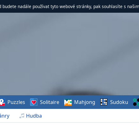
d budete nadále používat tyto webové stránky, pak souhlasíte s naši
Puzzles
Solitaire
Mahjong
Sudoku
ánry
Hudba