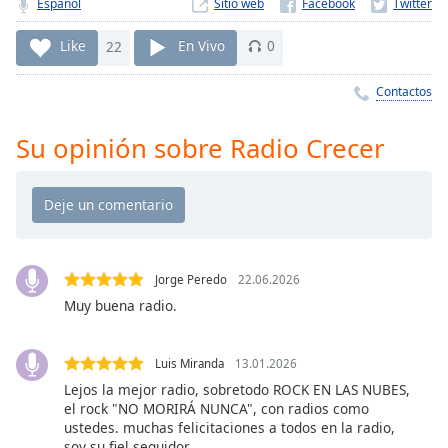
Remaining
Español
Sitio web
Time
-
-:-
Like
22
En Vivo
0
1x
Contactos
Playback
Rate
Su opinión sobre Radio Crecer
Chapters
Chapters
Descriptions
Jorge Peredo
22.06.2026
descriptions
off
,
Muy buena radio.
selected
Luis Miranda
13.01.2026
Subtitles
Lejos la mejor radio, sobretodo ROCK EN LAS NUBES,
subtitles
el rock "NO MORIRÁ NUNCA", con radios como
settings
,
ustedes. muchas felicitaciones a todos en la radio,
soy su fiel seguidor.