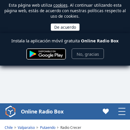
Esta página web utiliza
cookies
. Al continuar utilizando esta
página web, estás de acuerdo con nuestras políticas respecto al
uso de cookies.
Instala la aplicación móvil gratuita
Online Radio Box
No, gracias
Online Radio Box
Video
Player
is
Chile
Valparaíso
Putaendo
Radio Crecer