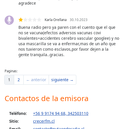
agradece
Opacity
Karla Orellana
30.10.2023
Buena radio pero ya paren con el cuento que el que
Caption
no se vacuna(efectos adversos vacunas covi
Area
bivalentes=accidentes cerebro vascular googlee) y no
Background
usa mascarilla se va a enfermar,mas de un año que
Color
nos tuvieron como esclavos,por favor dejen a la
gente tranquila..gracias.
Opacity
Paginas:
1
2
← anterior
siguiente →
Font
Size
Contactos de la emisora
Text
Edge
Teléfono:
+56 9 9174 94 68, 342503110
Style
Sitio:
crecerfm.cl
Email:
contacto@putaendoradio.cl