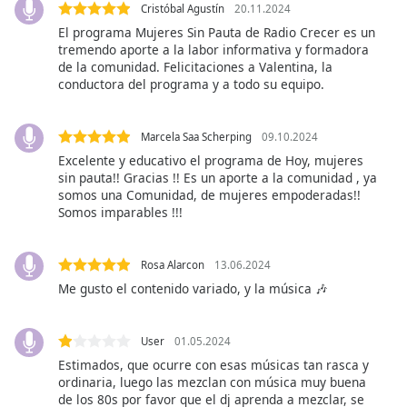
of
Cristóbal Agustín
20.11.2024
dialog
El programa Mujeres Sin Pauta de Radio Crecer es un
window.
tremendo aporte a la labor informativa y formadora
Escape
de la comunidad. Felicitaciones a Valentina, la
conductora del programa y a todo su equipo.
will
cancel
and
Marcela Saa Scherping
09.10.2024
close
Excelente y educativo el programa de Hoy, mujeres
the
sin pauta!! Gracias !! Es un aporte a la comunidad , ya
window.
somos una Comunidad, de mujeres empoderadas!!
Somos imparables !!!
Text
Color
Rosa Alarcon
13.06.2024
Me gusto el contenido variado, y la música 🎶
Opacity
User
01.05.2024
Text
Estimados, que ocurre con esas músicas tan rasca y
Background
ordinaria, luego las mezclan con música muy buena
Color
de los 80s por favor que el dj aprenda a mezclar, se