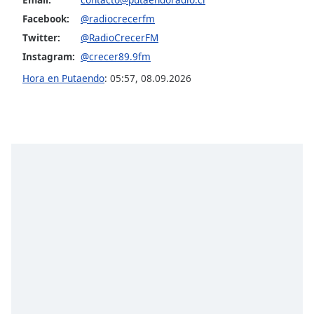
Font
Facebook:
@radiocrecerfm
Family
Twitter:
@RadioCrecerFM
Instagram:
@crecer89.9fm
Reset
Hora en Putaendo
:
05:57
,
08.09.2026
Done
Close
Modal
Dialog
End
of
dialog
window.