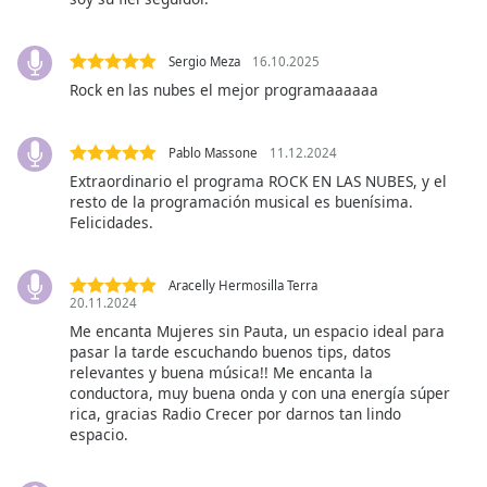
opens
subtitles
settings
Sergio Meza
16.10.2025
dialog
Rock en las nubes el mejor programaaaaaa
subtitles
off
,
selected
Pablo Massone
11.12.2024
Extraordinario el programa ROCK EN LAS NUBES, y el
Audio
resto de la programación musical es buenísima.
Track
Felicidades.
Picture-
in-
Picture
Aracelly Hermosilla Terra
20.11.2024
Fullscreen
This
Me encanta Mujeres sin Pauta, un espacio ideal para
is
pasar la tarde escuchando buenos tips, datos
relevantes y buena música!! Me encanta la
a
conductora, muy buena onda y con una energía súper
modal
rica, gracias Radio Crecer por darnos tan lindo
window.
espacio.
Beginning