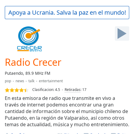
loading.
Play
Apoya a Ucrania. Salva la paz en el mundo!
Video
Play
Skip
Backward
Skip
Forward
Mute
Current
Radio Crecer
Time
0:00
/
Putaendo, 89.9 MHz FM
Duration
-:-
pop
news
talk
entertainment
Loaded
:
0.00%
Clasificacion:
4.5
Retiradas
:
17
Stream
En esta emisora de radio que transmite en vivo a
Type
LIVE
través de internet podemos encontrar una gran
cantidad de información sobre el municipio chileno de
Seek to
live,
Putaendo, en la región de Valparaíso, así como otros
currently
temas de actualidad, música y mucho entretenimiento.
behind
live
LIVE