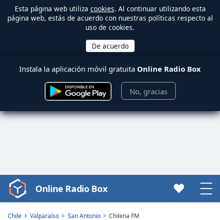
Esta página web utiliza
cookies
. Al continuar utilizando esta
página web, estás de acuerdo con nuestras políticas respecto al
uso de cookies.
Instala la aplicación móvil gratuita
Online Radio Box
No, gracias
Online Radio Box
Video
Player
is
Chile
Valparaíso
San Antonio
Chilena FM