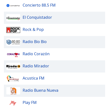
Font
Concierto 88.5 FM
Family
El Conquistador
Reset
Rock & Pop
Done
Close
Modal
Radio Bio Bio
Dialog
End
of
Radio Corazón
dialog
window.
Radio Mirador
Acustica FM
Radio Buena Nueva
Play FM