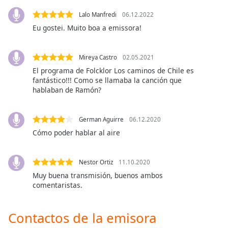
opens
subtitles
Lalo Manfredi
06.12.2022
settings
Eu gostei. Muito boa a emissora!
dialog
subtitles
off
,
Mireya Castro
02.05.2021
selected
El programa de Folcklor Los caminos de Chile es
fantástico!!! Como se llamaba la canción que
Audio
hablaban de Ramón?
Track
Picture-
German Aguirre
06.12.2020
in-
Picture
Cómo poder hablar al aire
Fullscreen
This
Nestor Ortiz
11.10.2020
is
a
Muy buena transmisión, buenos ambos
comentaristas.
modal
window.
Contactos de la emisora
Beginning