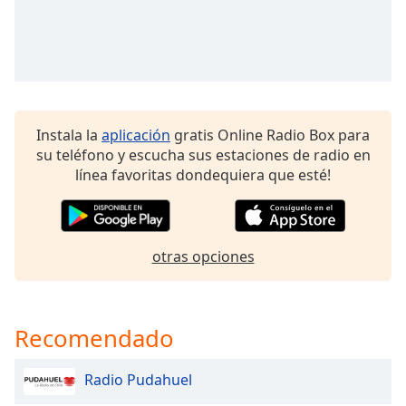
Opacity
Caption
Area
Background
Instala la
aplicación
gratis Online Radio Box para
Color
su teléfono y escucha sus estaciones de radio en
línea favoritas dondequiera que esté!
Opacity
otras opciones
Font
Size
Text
Recomendado
Edge
Style
Radio Pudahuel