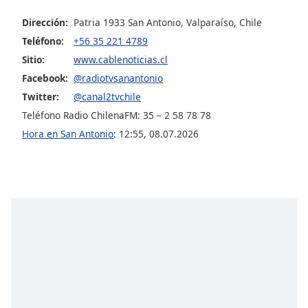
of
dialog
Dirección:
Patria 1933 San Antonio, Valparaíso, Chile
window.
Teléfono:
+56 35 221 4789
Escape
Sitio:
www.cablenoticias.cl
will
Facebook:
@radiotvsanantonio
cancel
and
Twitter:
@canal2tvchile
close
Teléfono Radio ChilenaFM: 35 – 2 58 78 78
the
Hora en San Antonio
:
12:55
,
08.07.2026
window.
Text
Color
Opacity
Text
Background
Color