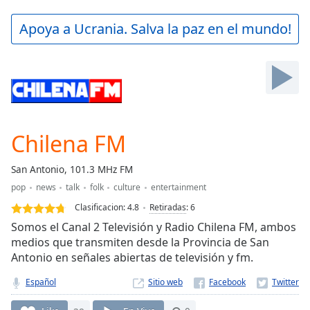
loading.
Play
Apoya a Ucrania. Salva la paz en el mundo!
Video
Play
Skip
Backward
Skip
Forward
Mute
Current
Chilena FM
Time
0:00
/
San Antonio, 101.3 MHz FM
Duration
-:-
pop
news
talk
folk
culture
entertainment
Loaded
:
0.00%
Clasificacion:
4.8
Retiradas
:
6
Stream
Somos el Canal 2 Televisión y Radio Chilena FM, ambos
Type
LIVE
medios que transmiten desde la Provincia de San
Antonio en señales abiertas de televisión y fm.
Seek to
live,
currently
Español
Sitio web
behind
live
LIVE