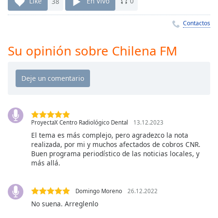
Remaining
Like
38
En Vivo
0
Time
-
-:-
Contactos
1x
Su opinión sobre Chilena FM
Playback
Rate
Chapters
Chapters
Descriptions
ProyectaX Centro Radiológico Dental
13.12.2023
El tema es más complejo, pero agradezco la nota
descriptions
realizada, por mi y muchos afectados de cobros CNR.
off
,
Buen programa periodístico de las noticias locales, y
selected
más allá.
Subtitles
Domingo Moreno
26.12.2022
subtitles
No suena. Arreglenlo
settings
,