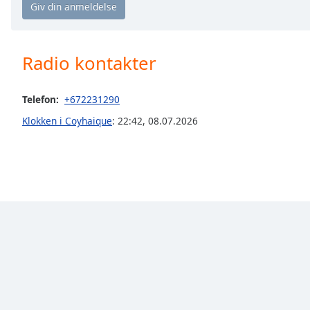
Chapters
Chapters
Radio kontakter
Descriptions
descriptions
off
,
Telefon:
+672231290
selected
Klokken i Coyhaique
:
22:42
,
08.07.2026
Subtitles
subtitles
settings
,
opens
subtitles
settings
dialog
subtitles
off
,
selected