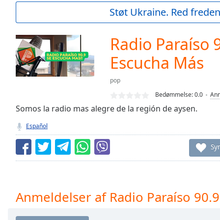
Current
Støt Ukraine. Red freden
Time
0:00
/
Duration
-:-
Radio Paraíso 
Loaded
:
0.00%
Escucha Más
0:00
Stream
pop
Type
LIVE
Bedømmelse:
0.0
Anm
Seek to
Somos la radio mas alegre de la región de aysen.
live,
currently
behind
Español
live
LIVE
Remaining
Sy
Time
-
-:-
1x
Anmeldelser af Radio Paraíso 90.
Playback
Rate