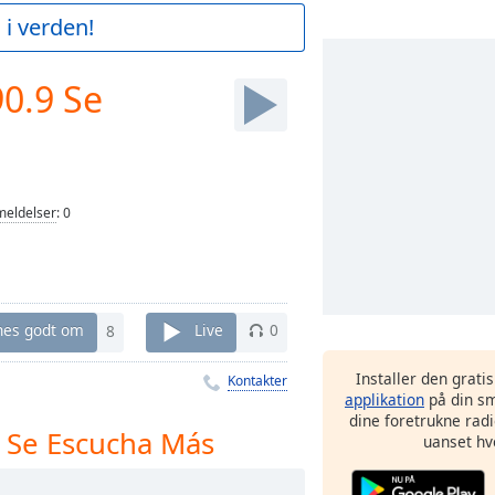
 i verden!
90.9 Se
eldelser
:
0
nes godt om
8
Live
0
Installer den grati
Kontakter
applikation
på din sm
dine foretrukne radi
9 Se Escucha Más
uanset hv