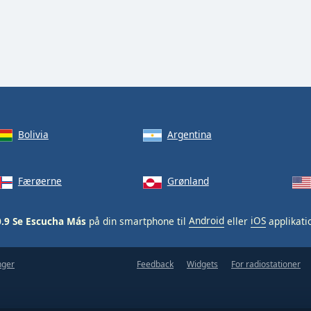
Bolivia
Argentina
Færøerne
Grønland
0.9 Se Escucha Más
på din smartphone til
Android
eller
iOS
applikati
nger
Feedback
Widgets
For radiostationer