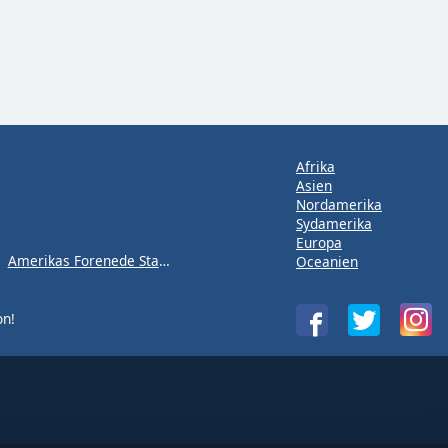
Afrika
Asien
Nordamerika
Sydamerika
Europa
Amerikas Forenede Stater
Oceanien
on!