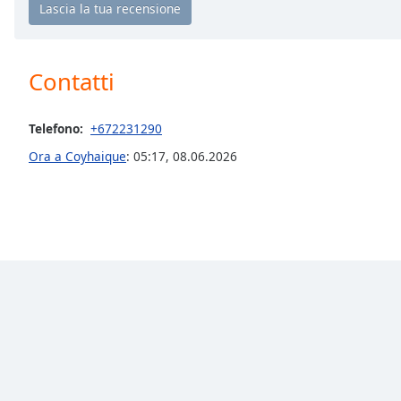
Chapters
Chapters
Contatti
Descriptions
descriptions
off
,
Telefono:
+672231290
selected
Ora a Coyhaique
:
05:17
,
08.06.2026
Subtitles
subtitles
settings
,
opens
subtitles
settings
dialog
subtitles
off
,
selected