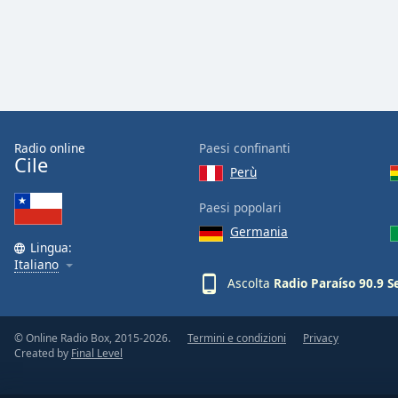
Audio
Track
Picture-
in-
Picture
Fullscreen
This
is
Radio online
Paesi confinanti
a
Cile
Perù
modal
window.
Paesi popolari
Germania
Beginning
Lingua:
of
Italiano
dialog
Ascolta
Radio Paraíso 90.9 
window.
Escape
will
© Online Radio Box, 2015-2026.
Termini e condizioni
Privacy
Created by
Final Level
cancel
and
close