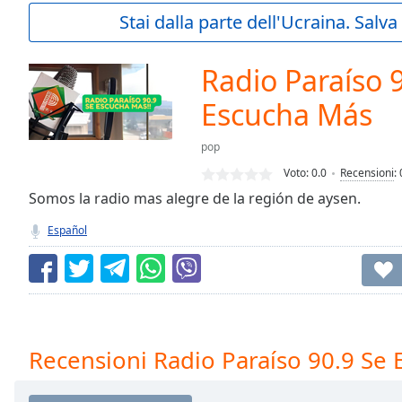
Current
Stai dalla parte dell'Ucraina. Salv
Time
0:00
/
Duration
-:-
Radio Paraíso 
Loaded
:
0.00%
Escucha Más
0:00
Stream
pop
Type
LIVE
Voto:
0.0
Recensioni
:
Seek to
Somos la radio mas alegre de la región de aysen.
live,
currently
behind
Español
live
LIVE
Remaining
Time
-
-:-
1x
Recensioni Radio Paraíso 90.9 Se
Playback
Rate