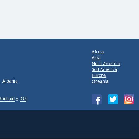
Africa
Asia
Nord America
Sud America
Europa
Albania
Oceania
Android
o
iOS
!