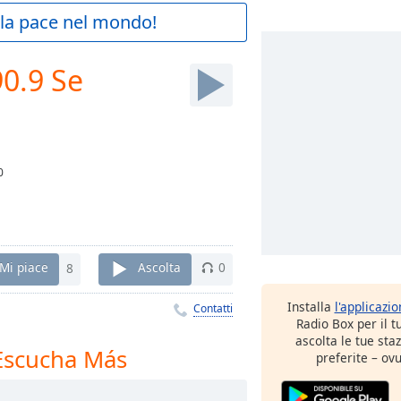
a la pace nel mondo!
90.9 Se
0
Mi piace
8
Ascolta
0
Installa
l'applicazi
Contatti
Radio Box per il 
ascolta le tue sta
 Escucha Más
preferite – ovu