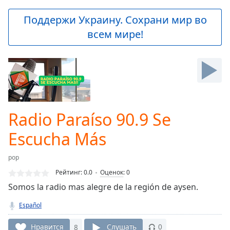
loading.
Play
Поддержи Украину. Сохрани мир во
Video
всем мире!
Play
Skip
Backward
Skip
Forward
Mute
Current
Time
0:00
Radio Paraíso 90.9 Se
/
Duration
-:-
Escucha Más
Loaded
:
0.00%
pop
Stream
Рейтинг:
0.0
Оценок
:
0
Type
LIVE
Somos la radio mas alegre de la región de aysen.
Seek to
live,
currently
Español
behind
live
LIVE
Нравится
8
Слушать
0