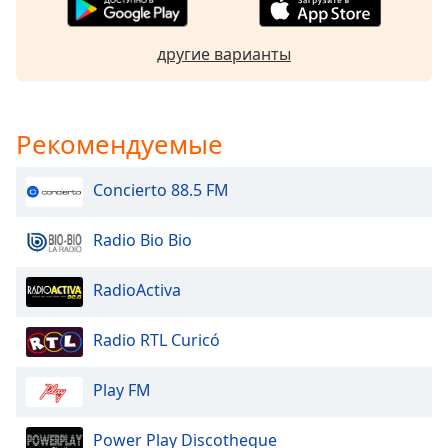
of
dialog
window.
другие варианты
Escape
will
cancel
Рекомендуемые
and
close
the
Concierto 88.5 FM
window.
Radio Bio Bio
Text
Color
RadioActiva
Opacity
Radio RTL Curicó
Text
Play FM
Background
Color
Power Play Discotheque