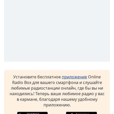
subtitles
settings
dialog
subtitles
off
,
selected
Audio
Track
Picture-
in-
Picture
Fullscreen
This
Установите бесплатное
приложение
Online
is
Radio Box для вашего смартфона и слушайте
a
любимые радиостанции онлайн, где бы вы ни
modal
находились! Теперь ваше любимое радио у вас
window.
в кармане, благодаря нашему удобному
приложению.
Beginning