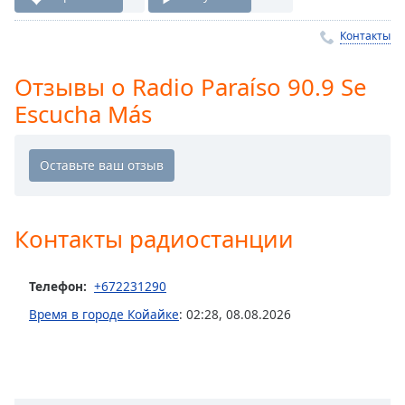
Remaining
Time
-
Контакты
-:-
1x
Отзывы о Radio Paraíso 90.9 Se
Playback
Escucha Más
Rate
Chapters
Chapters
Descriptions
Контакты радиостанции
descriptions
off
,
Телефон:
+672231290
selected
Время в городе Койайке
:
02:28
,
08.08.2026
Subtitles
subtitles
settings
,
opens