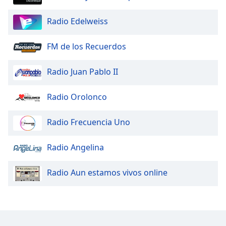
Opacity
Radio Edelweiss
FM de los Recuerdos
Caption
Area
Radio Juan Pablo II
Background
Color
Radio Orolonco
Opacity
Radio Frecuencia Uno
Font
Radio Angelina
Size
Radio Aun estamos vivos online
Text
Edge
Style