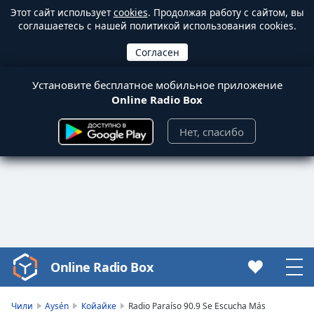
Этот сайт использует
cookies
. Продолжая работу с сайтом, вы
соглашаетесь с нашей политикой использования cookies.
Установите бесплатное мобильное приложение
Online Radio Box
Нет, спасибо
Online Radio Box
Video
Player
is
Чили
Aysén
Койайке
Radio Paraíso 90.9 Se Escucha Más