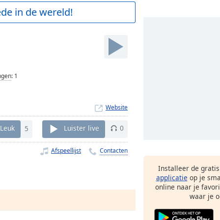
de in de wereld!
ngen
:
1
Website
Leuk
5
Luister live
0
Afspeellijst
Contacten
Installeer de grati
applicatie
op je sma
online naar je favor
waar je o