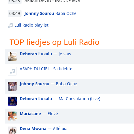
AKRAN DAVID - INONDE MOI
03:53
Chapters
Chapters
Johnny Sourou
Baba Oche
03:49
Luli Radio playlist
Descriptions
descriptions
TOP liedjes op Luli Radio
off
,
selected
Deborah Lukalu
— Je sais
Subtitles
ASAPH DU CIEL - Sa fidelite
subtitles
settings
,
Johnny Sourou
— Baba Oche
opens
subtitles
settings
Deborah Lukalu
— Ma Consolation (Live)
dialog
subtitles
Mariacane
— Élevé
off
,
selected
Dena Mwana
— Alléluia