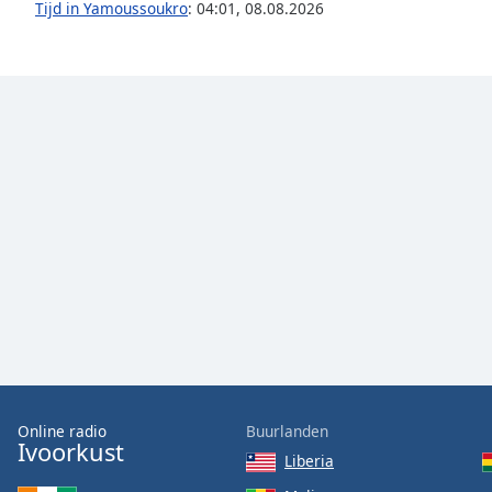
Tijd in Yamoussoukro
:
04:01
,
08.08.2026
the
window.
Text
Color
Opacity
Text
Background
Color
Opacity
Caption
Online radio
Buurlanden
Ivoorkust
Area
Liberia
Background