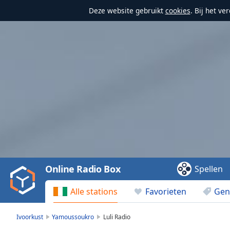
Deze website gebruikt
cookies
. Bij het v
Video
Player
is
loading.
Play
Video
Online Radio Box
Spellen
Play
Skip
Alle stations
Favorieten
Gen
Backward
Skip
Forward
Ivoorkust
Yamoussoukro
Luli Radio
Mute