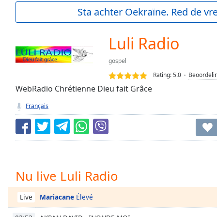
Current
Sta achter Oekraïne. Red de vre
Time
0:00
/
Duration
-:-
Luli Radio
Loaded
:
0.00%
gospel
0:00
Rating:
5.0
Beoordeli
Stream
Type
WebRadio Chrétienne Dieu fait Grâce
LIVE
Seek to
Français
live,
currently
behind
live
LIVE
Remaining
Time
-
-:-
Nu live Luli Radio
1x
Playback
Mariacane
Élevé
Live
Rate