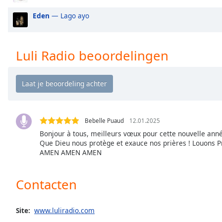
Audio
Track
Eden
— Lago ayo
Picture-
in-
Picture
Luli Radio beoordelingen
Fullscreen
This
is
a
modal
window.
Bebelle Puaud
12.01.2025
Bonjour à tous, meilleurs vœux pour cette nouvelle année
Beginning
Que Dieu nous protège et exauce nos prières ! Louons Pr
of
AMEN AMEN AMEN
dialog
window.
Escape
Contacten
will
cancel
and
Site:
www.luliradio.com
close