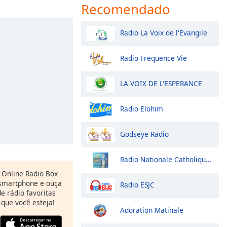
Recomendado
Radio La Voix de l'Evangile
Radio Frequence Vie
LA VOIX DE L'ESPERANCE
Radio Elohim
Godseye Radio
Radio Nationale Catholique Relais Bouake
Online Radio Box
 smartphone e ouça
Radio ESJC
e rádio favoritas
 que você esteja!
Adoration Matinale