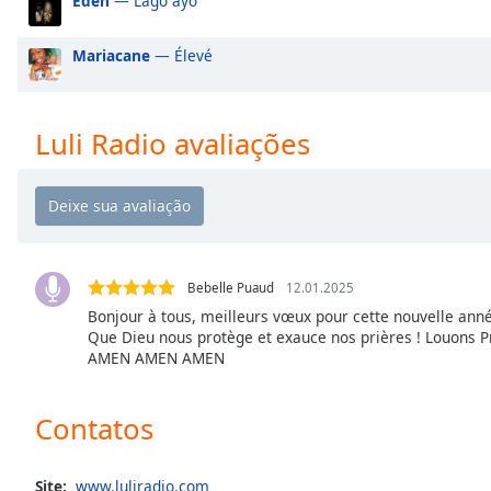
Eden
— Lago ayo
Audio
Track
Mariacane
— Élevé
Picture-
in-
Picture
Fullscreen
Luli Radio avaliações
This
is
a
modal
window.
Bebelle Puaud
12.01.2025
Beginning
Bonjour à tous, meilleurs vœux pour cette nouvelle année
of
Que Dieu nous protège et exauce nos prières ! Louons Pr
dialog
AMEN AMEN AMEN
window.
Escape
will
Contatos
cancel
and
Site:
www.luliradio.com
close