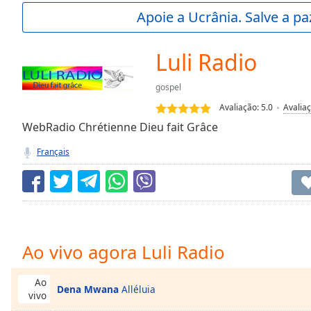
Current
Apoie a Ucrânia. Salve a p
Time
0:00
/
Duration
-:-
Luli Radio
Loaded
:
0.00%
gospel
0:00
Avaliação:
5.0
Avalia
Stream
Type
WebRadio Chrétienne Dieu fait Grâce
LIVE
Seek to
Français
live,
currently
behind
live
LIVE
Remaining
Time
-
-:-
Ao vivo agora Luli Radio
1x
Playback
Ao
Dena Mwana
Alléluia
Rate
vivo