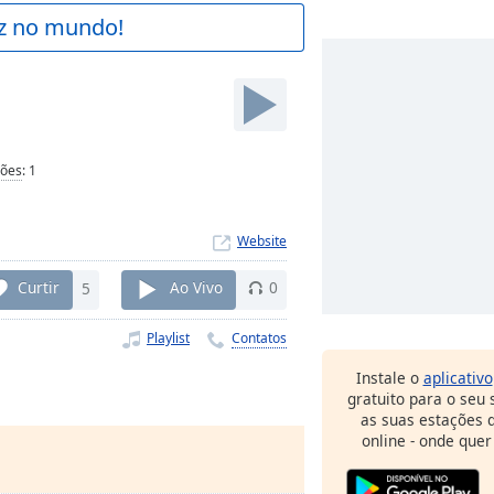
az no mundo!
ções
:
1
Website
Curtir
5
Ao Vivo
0
Playlist
Contatos
Instale o
aplicativo
gratuito para o seu
as suas estações d
online - onde quer