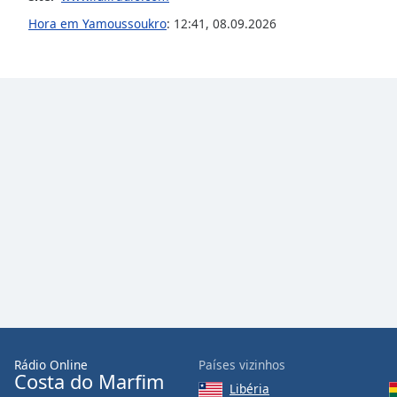
the
Hora em Yamoussoukro
:
12:41
,
08.09.2026
window.
Text
Color
Opacity
Text
Background
Color
Opacity
Caption
Area
Rádio Online
Países vizinhos
Costa do Marfim
Background
Libéria