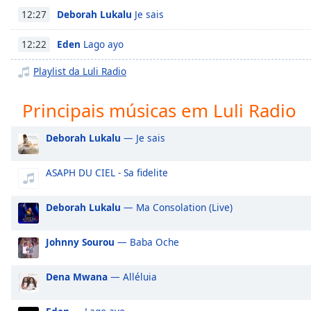
Chapters
Deborah Lukalu
Je sais
12:27
Chapters
Eden
Lago ayo
12:22
Descriptions
Playlist da Luli Radio
descriptions
off
,
Principais músicas em Luli Radio
selected
Deborah Lukalu
— Je sais
Subtitles
subtitles
ASAPH DU CIEL - Sa fidelite
settings
,
opens
Deborah Lukalu
— Ma Consolation (Live)
subtitles
settings
Johnny Sourou
— Baba Oche
dialog
subtitles
off
,
Dena Mwana
— Alléluia
selected