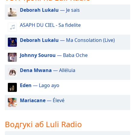
opens
Deborah Lukalu
— Je sais
subtitles
settings
dialog
ASAPH DU CIEL - Sa fidelite
subtitles
off
,
Deborah Lukalu
— Ma Consolation (Live)
selected
Johnny Sourou
— Baba Oche
Audio
Track
Dena Mwana
— Alléluia
Picture-
in-
Picture
Eden
— Lago ayo
Fullscreen
This
Mariacane
— Élevé
is
a
modal
window.
Водгукі аб Luli Radio