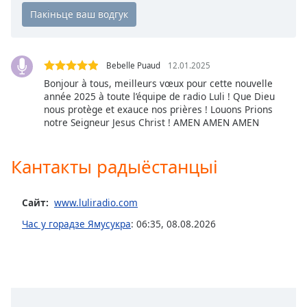
Beginning
of
dialog
window.
Escape
Bebelle Puaud
12.01.2025
will
Bonjour à tous, meilleurs vœux pour cette nouvelle
cancel
année 2025 à toute l’équipe de radio Luli ! Que Dieu
and
nous protège et exauce nos prières ! Louons Prions
close
notre Seigneur Jesus Christ ! AMEN AMEN AMEN
the
window.
Кантакты радыёстанцыі
Text
Color
Сайт:
www.luliradio.com
Час у горадзе Ямусукра
:
06:35
,
08.08.2026
Opacity
Text
Background