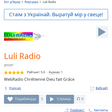
is
Кот-д'Івуар
Ямусукра
Luli Radio
loading.
Play
Стаім з Украінай. Выратуй мір у свеце!
Video
Play
Skip
Backward
Skip
Forward
Mute
Current
Luli Radio
Time
0:00
/
gospel
Duration
-:-
Рэйтынг:
5.0
Ацэнак
:
1
Loaded
:
WebRadio Chrétienne Dieu fait Grâce
0.00%
Stream
Français
Вебсайт
Type
LIVE
Seek to
Падабаецца
5
Слухаць
0
live,
currently
behind
Плейлист
Кантакты
live
LIVE