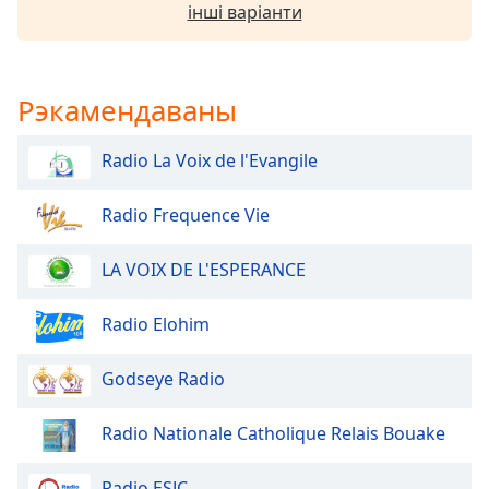
інші варіанти
Font
Family
Рэкамендаваны
Reset
Done
Radio La Voix de l'Evangile
Close
Modal
Dialog
Radio Frequence Vie
End
of
LA VOIX DE L'ESPERANCE
dialog
window.
Radio Elohim
Godseye Radio
Radio Nationale Catholique Relais Bouake
Radio ESJC