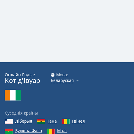
Онлайн Радыё
Мова:
Кот-д'Івуар
Беларуская
Суседнія краіны
Ліберыя
Гана
Гвінея
Буркіна-Фасо
Малі