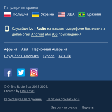
Папулярныя краіны
Польшча
Украіна
ЗША
Бразілія
Слухайце
Luli Radio
на вашым смартфоне бясплатна з
дапамогай
Android
або
iOS
прыкладання!
Афрыка
Азія
Паўночная Амерыка
Паўднёвая Амерыка
Еўропа
Акіянія
© Online Radio Box, 2015-2026.
Created by
Final Level
Карыстацкае пагадненне
Палітыка прыватнасці
Зваротная сувязь
Віджэты