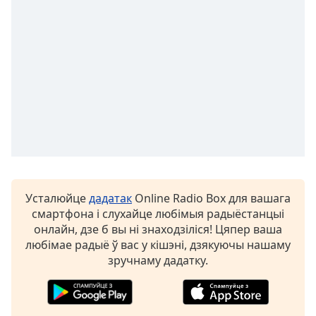
Color
Opacity
Caption
Area
Background
Color
Opacity
Усталюйце
дадатак
Online Radio Box для вашага
Font
смартфона і слухайце любімыя радыёстанцыі
Size
онлайн, дзе б вы ні знаходзіліся! Цяпер ваша
любімае радыё ў вас у кішэні, дзякуючы нашаму
зручнаму дадатку.
Text
Edge
Style