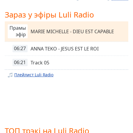
Remaining
Time
-
Зараз у эфіры Luli Radio
-:-
Прамы
MARIE MICHELLE - DIEU EST CAPABLE
1x
эфір
Playback
Rate
06:27
ANNA TEKO - JESUS EST LE ROI
Chapters
06:21
Track 05
Chapters
Плейлист Luli Radio
Descriptions
descriptions
off
,
selected
Subtitles
subtitles
ТОП трэкі на Luli Radio
settings
,