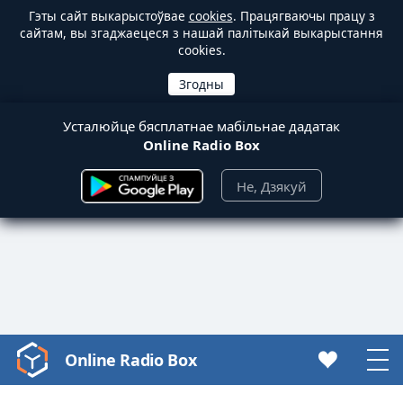
Гэты сайт выкарыстоўвае
cookies
. Працягваючы працу з
сайтам, вы згаджаецеся з нашай палітыкай выкарыстання
cookies.
Усталюйце бясплатнае мабільнае дадатак
Online Radio Box
Не, Дзякуй
Online Radio Box
Video
Player