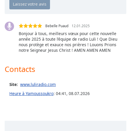
dialog
window.
Escape
will
Bebelle Puaud
12.01.2025
cancel
Bonjour à tous, meilleurs vœux pour cette nouvelle
and
année 2025 à toute l’équipe de radio Luli ! Que Dieu
close
nous protège et exauce nos prières ! Louons Prions
the
notre Seigneur Jesus Christ ! AMEN AMEN AMEN
window.
Contacts
Text
Color
Site:
www.luliradio.com
Opacity
Heure à Yamoussoukro
:
04:41
,
08.07.2026
Text
Background
Color