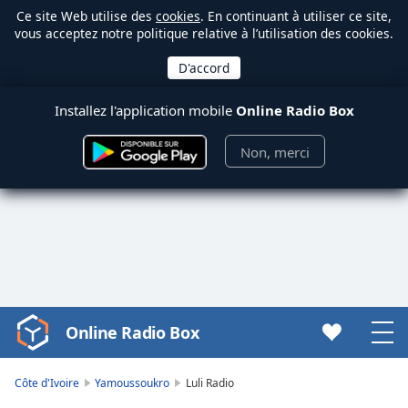
Ce site Web utilise des
cookies
. En continuant à utiliser ce site,
vous acceptez notre politique relative à l’utilisation des cookies.
Installez l'application mobile
Online Radio Box
Non, merci
Online Radio Box
Video
Player
is
Côte d'Ivoire
Yamoussoukro
Luli Radio
loading.