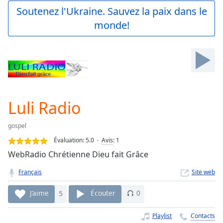
Play
Soutenez l'Ukraine. Sauvez la paix dans le
Video
monde!
Play
Skip
Backward
Skip
Forward
Mute
Current
Time
0:00
Luli Radio
/
Duration
-:-
gospel
Loaded
:
0.00%
Évaluation:
5.0
Avis
:
1
Stream
WebRadio Chrétienne Dieu fait Grâce
Type
LIVE
Français
Site web
Seek to
live,
currently
J’aime
5
Écouter
0
behind
live
LIVE
Remaining
Playlist
Contacts