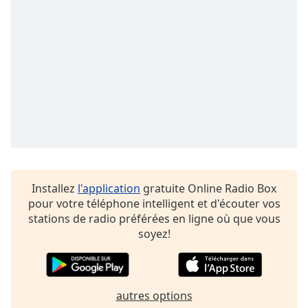
Opacity
Caption
Area
Background
Color
Opacity
Font
Installez
l'application
gratuite Online Radio Box
Size
pour votre téléphone intelligent et d'écouter vos
stations de radio préférées en ligne où que vous
soyez!
Text
Edge
Style
autres options
Font