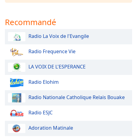
Family
Recommandé
Reset
Done
Radio La Voix de l'Evangile
Close
Modal
Dialog
Radio Frequence Vie
End
of
LA VOIX DE L'ESPERANCE
dialog
window.
Radio Elohim
Radio Nationale Catholique Relais Bouake
Radio ESJC
Adoration Matinale