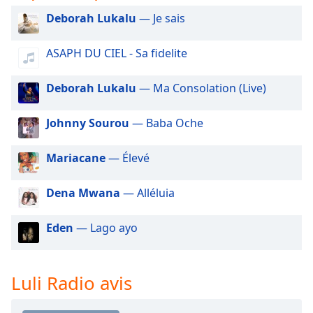
subtitles
settings
Deborah Lukalu
— Je sais
dialog
subtitles
ASAPH DU CIEL - Sa fidelite
off
,
selected
Deborah Lukalu
— Ma Consolation (Live)
Audio
Track
Johnny Sourou
— Baba Oche
Picture-
in-
Mariacane
— Élevé
Picture
Fullscreen
Dena Mwana
— Alléluia
This
is
a
Eden
— Lago ayo
modal
window.
Luli Radio avis
Beginning
of