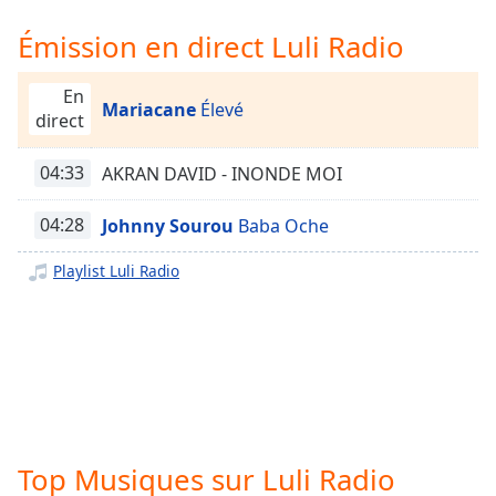
Time
-
-:-
Émission en direct Luli Radio
1x
En
Mariacane
Élevé
Playback
direct
Rate
Chapters
04:33
AKRAN DAVID - INONDE MOI
Chapters
04:28
Johnny Sourou
Baba Oche
Descriptions
Playlist Luli Radio
descriptions
off
,
selected
Subtitles
subtitles
settings
,
Top Musiques sur Luli Radio
opens