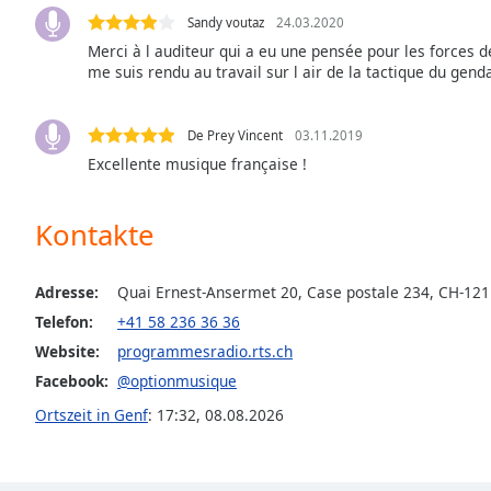
Color
Sandy voutaz
24.03.2020
Merci à l auditeur qui a eu une pensée pour les forces de
Opacity
me suis rendu au travail sur l air de la tactique du gen
Font
De Prey Vincent
03.11.2019
Size
Excellente musique française !
Text
Kontakte
Edge
Style
Adresse:
Quai Ernest-Ansermet 20, Case postale 234, CH-12
Telefon:
+41 58 236 36 36
Font
Website:
programmesradio.rts.ch
Family
Facebook:
@optionmusique
Ortszeit in Genf
:
17:32
,
08.08.2026
Reset
Done
Close
Modal