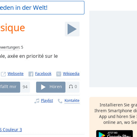
ieden in der Welt!
sique
ewertungen
:
5
, axée en priorité sur le
Webseite
fällt mir
94
Hören
0
Playlist
Kontakte
Installieren Sie gr
Ihrem Smartphone di
App und hören Sie 
online an, wo Si
S Couleur 3