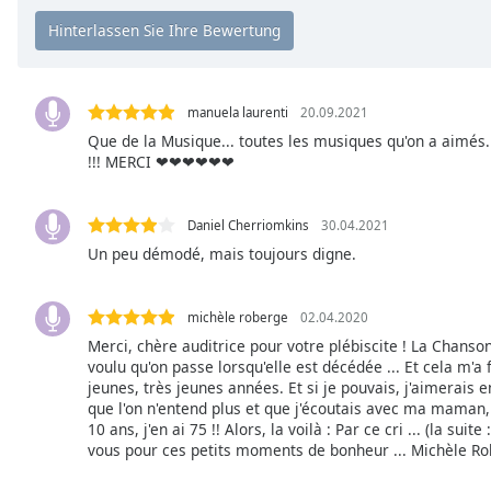
the
window.
Text
manuela laurenti
20.09.2021
Color
Que de la Musique... toutes les musiques qu'on a aimés..
!!! MERCI ❤❤❤❤❤❤
Opacity
Daniel Cherriomkins
30.04.2021
Text
Un peu démodé, mais toujours digne.
Background
Color
michèle roberge
02.04.2020
Merci, chère auditrice pour votre plébiscite ! La Chans
Opacity
voulu qu'on passe lorsqu'elle est décédée ... Et cela m'
jeunes, très jeunes années. Et si je pouvais, j'aimerais
que l'on n'entend plus et que j'écoutais avec ma maman,
Caption
10 ans, j'en ai 75 !! Alors, la voilà : Par ce cri ... (la sui
Area
vous pour ces petits moments de bonheur ... Michèle R
Background