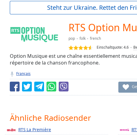
Current
Steht zur Ukraine. Rettet den Fr
Time
0:00
/
Duration
-:-
RTS Option Mu
Loaded
:
0.00%
pop
folk
french
0:00
Einschaltquote:
4.6
B
Stream
Type
Option Musique est une chaîne essentiellement musicale
LIVE
répertoire de la chanson francophone.
Seek to
live,
currently
Français
behind
live
LIVE
Ge
Remaining
Time
-
-:-
1x
Ähnliche Radiosender
Playback
Rate
RTS La Première
RT