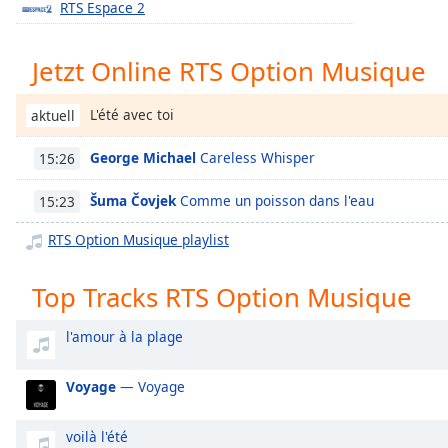
RTS Espace 2
Chapters
Chapters
Jetzt Online RTS Option Musique
Descriptions
L'été avec toi
aktuell
descriptions
off
,
George Michael
Careless Whisper
15:26
selected
Šuma Čovjek
Comme un poisson dans l'eau
15:23
Subtitles
subtitles
RTS Option Musique playlist
settings
,
opens
Top Tracks RTS Option Musique
subtitles
settings
l'amour à la plage
dialog
subtitles
Voyage
— Voyage
off
,
selected
voilà l'été