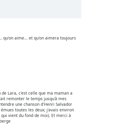
. qu'on aime... et qu'on aimera toujours
on de Lara, c'est celle que ma maman a
a fait remonter le temps jusqu'à mes
 entendre une chanson d'Henri Salvador
 émues toutes les deux; j'avais environ
te : qui vient du fond de moi). Et merci à
oberge