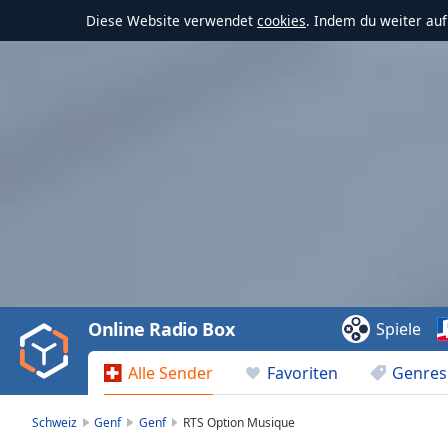
Diese Website verwendet
cookies
. Indem du weiter au
Video
Player
is
loading.
Play
Video
Online Radio Box
Spiele
Play
Skip
Alle Sender
Favoriten
Genres
Backward
Skip
Forward
Schweiz
Genf
Genf
RTS Option Musique
Mute