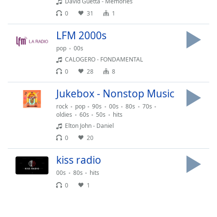
David Guetta - Memories
opens
0
31
1
subtitles
settings
LFM 2000s
dialog
pop
00s
subtitles
CALOGERO - FONDAMENTAL
off
,
selected
0
28
8
Jukebox - Nonstop Music
Audio
Track
rock
pop
90s
00s
80s
70s
oldies
60s
50s
hits
Picture-
in-
Elton John - Daniel
Picture
0
20
Fullscreen
This
kiss radio
is
00s
80s
hits
a
modal
0
1
window.