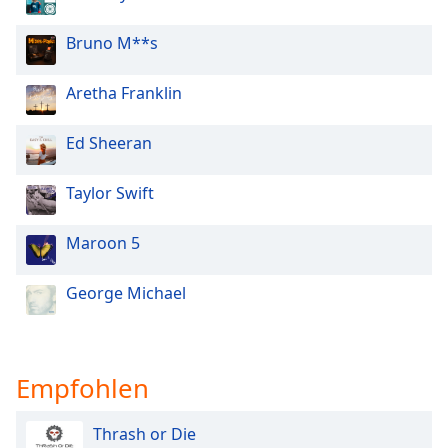
Bruno M**s
Aretha Franklin
Ed Sheeran
Taylor Swift
Maroon 5
George Michael
Empfohlen
Thrash or Die