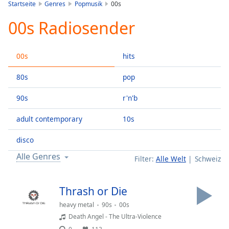
is
Startseite
Genres
Popmusik
00s
loading.
00s Radiosender
Play
Video
Play
00s
hits
Skip
Backward
Skip
80s
pop
Forward
Mute
90s
r'n'b
Current
Time
0:00
adult contemporary
10s
/
Duration
-:-
disco
Loaded
:
Alle Genres
Filter:
Alle Welt
Schweiz
0.00%
Stream
Type
LIVE
Thrash or Die
Seek to
heavy metal
90s
00s
live,
currently
Death Angel - The Ultra-Violence
behind
live
LIVE