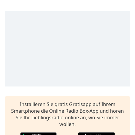
Beginning
of
dialog
window.
Escape
will
cancel
and
close
the
window.
Text
Color
Installieren Sie gratis Gratisapp auf Ihrem
Opacity
Smartphone die Online Radio Box-App und hören
Sie Ihr Lieblingsradio online an, wo Sie immer
Text
wollen.
Background