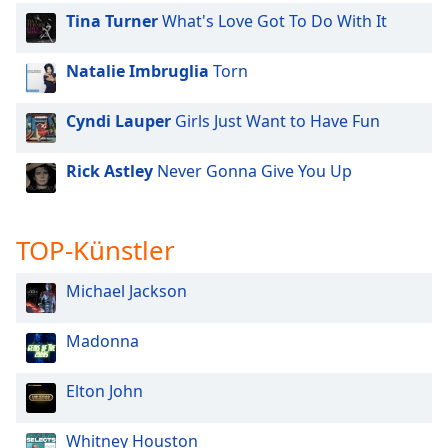
Tina Turner
What's Love Got To Do With It
Font
Family
Natalie Imbruglia
Torn
Reset
Cyndi Lauper
Girls Just Want to Have Fun
Done
Close
Rick Astley
Never Gonna Give You Up
Modal
Dialog
End
of
TOP-Künstler
dialog
window.
Michael Jackson
Madonna
Elton John
Whitney Houston