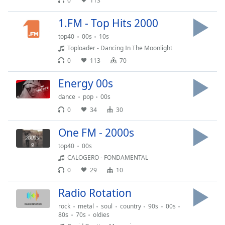
0
113
Remaining
Time
-
1.FM - Top Hits 2000
-:-
top40
00s
10s
Toploader - Dancing In The Moonlight
1x
0
113
70
Playback
Rate
Energy 00s
Chapters
dance
pop
00s
0
34
30
Chapters
One FM - 2000s
Descriptions
top40
00s
descriptions
CALOGERO - FONDAMENTAL
off
,
0
29
10
selected
Radio Rotation
Subtitles
rock
metal
soul
country
90s
00s
subtitles
80s
70s
oldies
settings
,