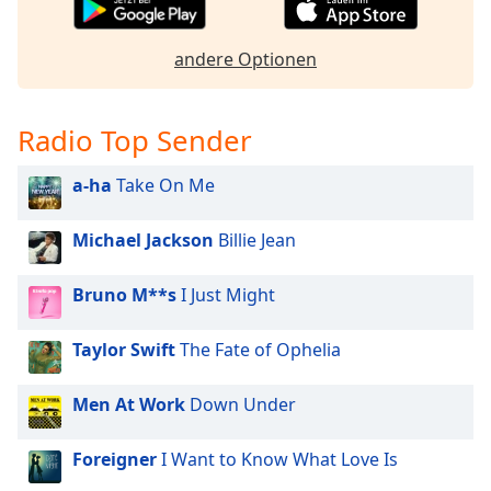
Color
andere Optionen
Opacity
Caption
Radio Top Sender
Area
Background
a-ha
Take On Me
Color
Michael Jackson
Billie Jean
Opacity
Bruno M**s
I Just Might
Font
Taylor Swift
The Fate of Ophelia
Size
Men At Work
Down Under
Text
Edge
Foreigner
I Want to Know What Love Is
Style