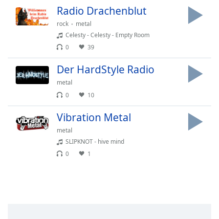
Beginning
Radio Drachenblut
of
dialog
rock
metal
window.
Celesty - Celesty - Empty Room
Escape
0
39
will
cancel
Der HardStyle Radio
and
metal
close
0
10
the
window.
Vibration Metal
Text
metal
Color
SLIPKNOT - hive mind
0
1
Opacity
Text
Background