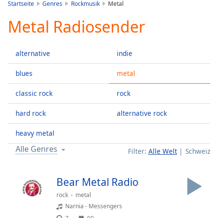
is
Startseite
Genres
Rockmusik
Metal
loading.
Metal Radiosender
Play
Video
Play
alternative
indie
Skip
Backward
Skip
blues
metal
Forward
Mute
classic rock
rock
Current
Time
0:00
hard rock
alternative rock
/
Duration
-:-
heavy metal
Loaded
:
Alle Genres
Filter:
Alle Welt
Schweiz
0.00%
Stream
Type
LIVE
Bear Metal Radio
Seek to
rock
metal
live,
currently
Narnia - Messengers
behind
live
LIVE