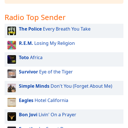
Font
Radio Top Sender
Family
The Police
Every Breath You Take
Reset
Done
R.E.M.
Losing My Religion
Close
Modal
Dialog
Toto
Africa
End
of
Survivor
Eye of the Tiger
dialog
window.
Simple Minds
Don't You (Forget About Me)
Eagles
Hotel California
Bon Jovi
Livin' On a Prayer