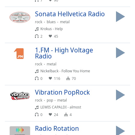
7
90
Remaining
Time
-
Sonata Hellvetica Radio
-:-
rock
blues
metal
Krokus - Help
1x
2
45
Playback
Rate
1.FM - High Voltage
Radio
Chapters
rock
metal
Chapters
Nickelback - Follow You Home
0
116
70
Descriptions
descriptions
Vibration PopRock
off
,
rock
pop
metal
selected
LEWIS CAPALDI - almost
0
24
4
Subtitles
subtitles
Radio Rotation
settings
,