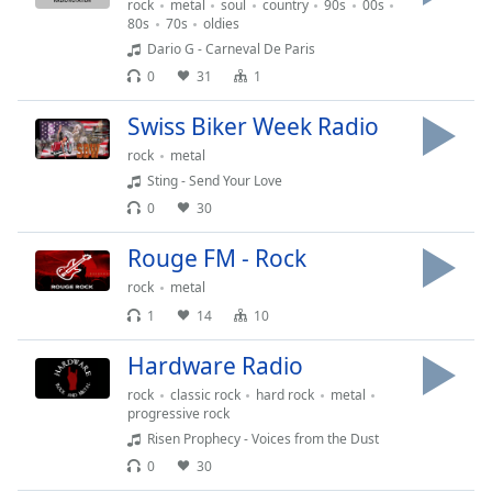
rock
metal
soul
country
90s
00s
opens
80s
70s
oldies
subtitles
Dario G - Carneval De Paris
settings
0
31
1
dialog
subtitles
Swiss Biker Week Radio
off
,
rock
metal
selected
Sting - Send Your Love
Audio
0
30
Track
Rouge FM - Rock
Picture-
in-
rock
metal
Picture
1
14
10
Fullscreen
This
Hardware Radio
is
a
rock
classic rock
hard rock
metal
progressive rock
modal
Risen Prophecy - Voices from the Dust
window.
0
30