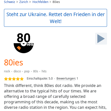
is
Schweiz
Zürich
Hochfelden
80ies
loading.
Play
Steht zur Ukraine. Rettet den Frieden in der
Video
Welt!
Play
Skip
Backward
Skip
Forward
Mute
Current
Time
0:00
80ies
/
Duration
-:-
rock
disco
pop
80s
hits
Loaded
:
0.00%
Einschaltquote:
5.0
Bewertungen
:
1
Stream
Think different, think 80ies dot radio. We provide an
Type
LIVE
alternative to the typical hits of our times. We are
Seek to
offering a broad range of carefully selected
live,
programming of this decade, making us the most
currently
diverse radio station in the region. You can expect hits,
behind
live
LIVE