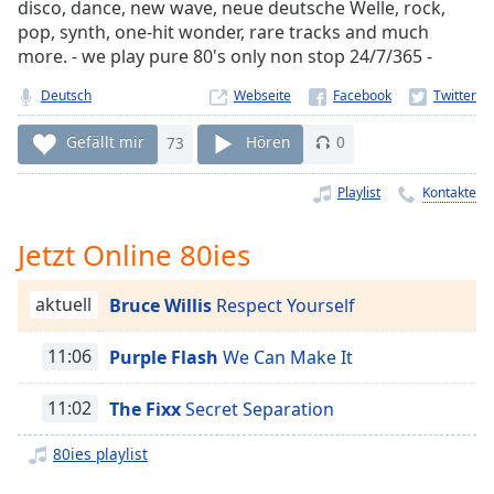
disco, dance, new wave, neue deutsche Welle, rock,
Remaining
pop, synth, one-hit wonder, rare tracks and much
Time
-
more. - we play pure 80's only non stop 24/7/365 -
-:-
Deutsch
Webseite
1x
Gefällt mir
73
Hören
0
Playback
Rate
Playlist
Kontakte
Chapters
Chapters
Jetzt Online 80ies
Descriptions
aktuell
Bruce Willis
Respect Yourself
descriptions
off
,
11:06
Purple Flash
We Can Make It
selected
11:02
The Fixx
Secret Separation
Subtitles
80ies playlist
subtitles
settings
,