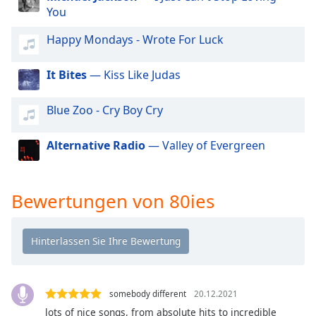
Beginning
You
of
dialog
Happy Mondays - Wrote For Luck
window.
Escape
It Bites
— Kiss Like Judas
will
cancel
Blue Zoo - Cry Boy Cry
and
close
the
Alternative Radio
— Valley of Evergreen
window.
Text
Bewertungen von 80ies
Color
Opacity
Text
somebody different
20.12.2021
Background
lots of nice songs, from absolute hits to incredible