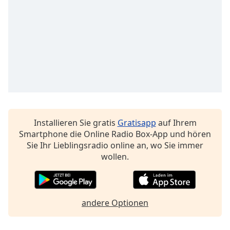
Font
Family
Reset
Done
Close
Modal
Dialog
End
of
Installieren Sie gratis
Gratisapp
auf Ihrem
dialog
Smartphone die Online Radio Box-App und hören
window.
Sie Ihr Lieblingsradio online an, wo Sie immer
wollen.
andere Optionen