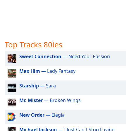
opens
subtitles
settings
dialog
subtitles
off
,
Top Tracks 80ies
selected
Audio
Sweet Connection
— Need Your Passion
Track
Max Him
— Lady Fantasy
Picture-
in-
Picture
Starship
— Sara
Fullscreen
This
is
Mr. Mister
— Broken Wings
a
modal
New Order
— Elegia
window.
Michael Jackson
— I Just Can't Stop Loving