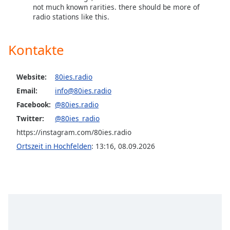
Color
not much known rarities. there should be more of
radio stations like this.
Opacity
Kontakte
Caption
Area
Website:
80ies.radio
Background
Email:
info@80ies.radio
Color
Facebook:
@80ies.radio
Twitter:
@80ies_radio
Opacity
https://instagram.com/80ies.radio
Ortszeit in Hochfelden
:
13:16
,
08.09.2026
Font
Size
Text
Edge
Style