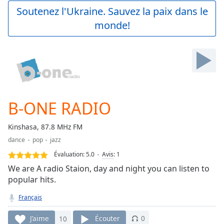
Play
Soutenez l'Ukraine. Sauvez la paix dans le
Video
monde!
Play
Skip
Backward
Skip
Forward
Mute
Current
Time
0:00
B-ONE RADIO
/
Duration
-:-
Kinshasa, 87.8 MHz FM
Loaded
:
dance
pop
jazz
0.00%
Stream
Évaluation:
5.0
Avis
:
1
Type
LIVE
We are A radio Staion, day and night you can listen to
Seek to
popular hits.
live,
currently
Français
behind
live
LIVE
Remaining
J’aime
10
Écouter
0