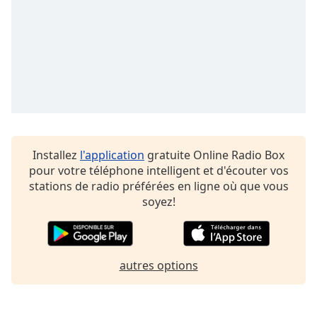
subtitles
settings
dialog
subtitles
off
,
selected
Audio
Track
Picture-
Installez
l'application
gratuite Online Radio Box
in-
Picture
pour votre téléphone intelligent et d'écouter vos
stations de radio préférées en ligne où que vous
Fullscreen
This
soyez!
is
a
modal
window.
autres options
Beginning
of