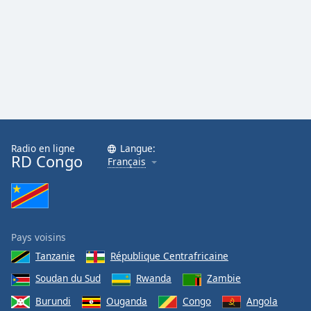
Opacity
Caption
Area
Background
Color
Opacity
Radio en ligne
Langue:
RD Congo
Français
Font
Size
Pays voisins
Text
Edge
Tanzanie
République Centrafricaine
Style
Soudan du Sud
Rwanda
Zambie
Burundi
Ouganda
Congo
Angola
Font