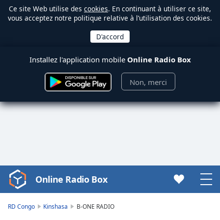
Ce site Web utilise des
cookies
. En continuant à utiliser ce site,
vous acceptez notre politique relative à l’utilisation des cookies.
Installez l'application mobile
Online Radio Box
Non, merci
Online Radio Box
Video
Player
is
RD Congo
Kinshasa
B-ONE RADIO
loading.