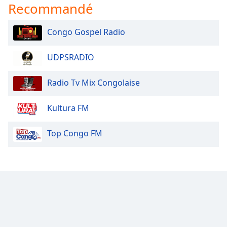
Recommandé
dialog
window.
Escape
Congo Gospel Radio
will
cancel
UDPSRADIO
and
close
Radio Tv Mix Congolaise
the
window.
Kultura FM
Text
Color
Top Congo FM
Opacity
Text
Background
Color