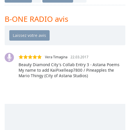
Time
-
-:-
B-ONE RADIO avis
1x
Playback
Rate
Chapters
Chapters
Vera Timagina
22.03.2017
Beauty Diamond City's Collab Entry 3 - Astana Poems
Descriptions
My name to add KaiPixelleap7800 / Pineapples the
Mario Thingy (City of Astana Studios)
descriptions
off
,
selected
Subtitles
subtitles
settings
,
opens