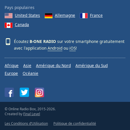
Family
Pays populaires
United States
Allemagne
France
Reset
Canada
Done
Close
Écoutez
B-ONE RADIO
sur votre smartphone gratuitement
Modal
Dialog
avec l'application
Android
ou
iOS
!
End
of
dialog
Afrique
Asie
Amérique du Nord
Amérique du Sud
window.
Europe
Océanie
© Online Radio Box, 2015-2026.
Created by
Final Level
Les Conditions d’Utilisation
Politique de confidentialité