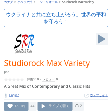
is
カナダ
ケベック州
モントリオール
Studiorock Max Variety
loading.
Play
ウクライナと共に立ち上がろう。世界の平和
Video
を守ろう！
Play
Skip
Backward
Skip
Forward
Mute
Current
Time
0:00
Studiorock Max Variety
/
Duration
-:-
pop
Loaded
:
0.00%
評価:
0.0
レビュー
:
0
Stream
A Great Mix of Contemporary and Classic Hits
Type
LIVE
English
ウェブサイト
Seek to
live,
currently
いいね
44
ライブで聴く
2
behind
live
LIVE