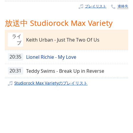
Remaining
プレイリスト
連絡先
Time
-
-:-
放送中 Studiorock Max Variety
1x
ライ
Keith Urban - Just The Two Of Us
Playback
ブ
Rate
Chapters
20:35
Lionel Richie - My Love
Chapters
20:31
Teddy Swims - Break Up in Reverse
Descriptions
Studiorock Max Varietyのプレイリスト
descriptions
off
,
selected
Subtitles
subtitles
settings
,