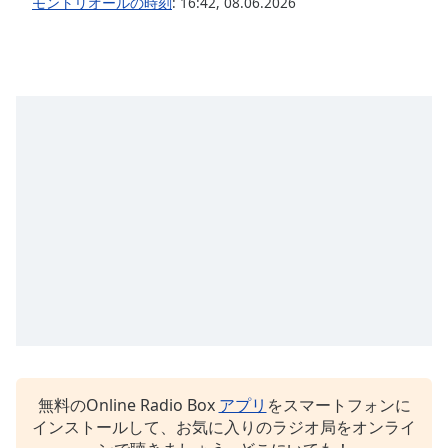
Color
モントリオールの時刻
:
16:42
,
08.06.2026
Opacity
Caption
Area
Background
Color
Opacity
Font
Size
Text
Edge
無料のOnline Radio Box
アプリ
をスマートフォンに
Style
インストールして、お気に入りのラジオ局をオンライ