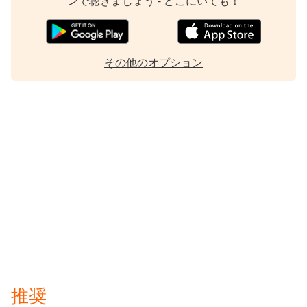
ンで聴きましょう - どこにいても！
Font
Family
その他のオプション
Reset
Done
Close
Modal
Dialog
End
of
dialog
window.
推奨