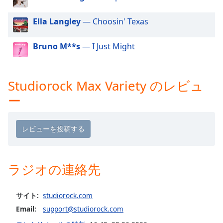
Beginning
of
Ella Langley
— Choosin' Texas
dialog
window.
Escape
Bruno M**s
— I Just Might
will
cancel
and
Studiorock Max Variety のレビュ
close
ー
the
window.
Text
Color
ラジオの連絡先
Opacity
サイト:
studiorock.com
Text
Email:
support@studiorock.com
Background