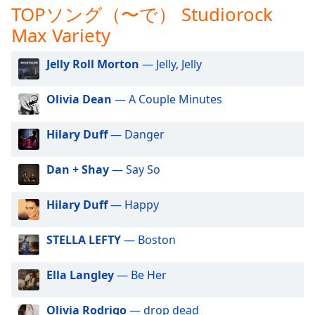
TOPソング（〜で） Studiorock
opens
subtitles
Max Variety
settings
dialog
Jelly Roll Morton
— Jelly, Jelly
subtitles
off
,
Olivia Dean
— A Couple Minutes
selected
Hilary Duff
— Danger
Audio
Track
Dan + Shay
— Say So
Picture-
in-
Picture
Hilary Duff
— Happy
Fullscreen
This
is
STELLA LEFTY
— Boston
a
modal
Ella Langley
— Be Her
window.
Olivia Rodrigo
— drop dead