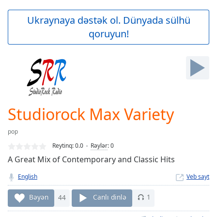
loading.
Play
Ukraynaya dəstək ol. Dünyada sülhü
Video
qoruyun!
Play
Skip
Backward
Skip
Forward
Mute
Current
Time
0:00
Studiorock Max Variety
/
Duration
-:-
pop
Loaded
:
0.00%
Reytinq:
0.0
Rəylər
:
0
Stream
A Great Mix of Contemporary and Classic Hits
Type
LIVE
English
Veb sayt
Seek to
live,
currently
Bəyən
44
Canlı dinlə
1
behind
live
LIVE