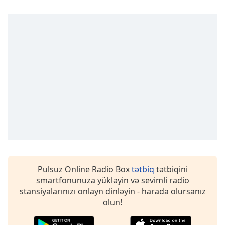
Opacity
Caption
Area
Background
Color
Opacity
Font
Size
Pulsuz Online Radio Box
tətbiq
tətbiqini
smartfonunuza yükləyin və sevimli radio
Text
stansiyalarınızı onlayn dinləyin - harada olursanız
Edge
olun!
Style