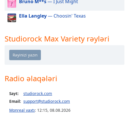
Bruno M**s
— I Just Might
of
dialog
window.
Ella Langley
— Choosin' Texas
Escape
will
cancel
Studiorock Max Variety rəyləri
and
close
the
window.
Text
Radio əlaqələri
Color
Sayt:
studiorock.com
Opacity
Email:
support@studiorock.com
Monreal vaxtı
:
12:15
,
08.08.2026
Text
Background
Color