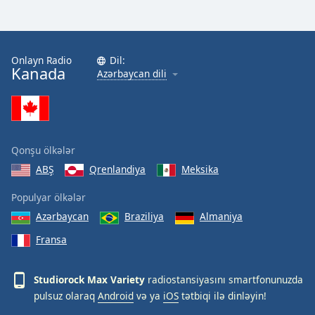
Onlayn Radio
Dil:
Kanada
Azərbaycan dili
Qonşu ölkələr
ABŞ
Qrenlandiya
Meksika
Populyar ölkələr
Azərbaycan
Braziliya
Almaniya
Fransa
Studiorock Max Variety
radiostansiyasını smartfonunuzda
pulsuz olaraq
Android
və ya
iOS
tətbiqi ilə dinləyin!