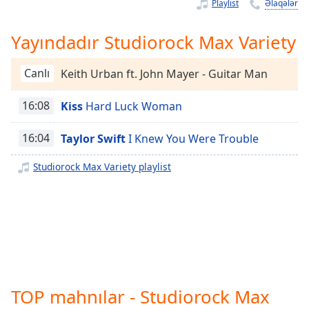
Remaining
Playlist
Əlaqələr
Time
-
-:-
Yayındadır Studiorock Max Variety
1x
Canlı
Keith Urban ft. John Mayer - Guitar Man
Playback
Rate
16:08
Kiss
Hard Luck Woman
Chapters
16:04
Taylor Swift
I Knew You Were Trouble
Chapters
Studiorock Max Variety playlist
Descriptions
descriptions
off
,
selected
Subtitles
subtitles
TOP mahnılar - Studiorock Max
settings
,