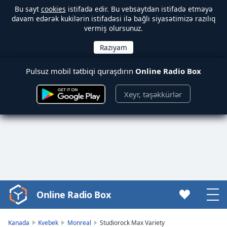
Bu sayt
cookies
istifadə edir. Bu vebsaytdan istifadə etməyə
davam edərək kukilərin istifadəsi ilə bağlı siyasətimizə razılıq
vermiş olursunuz.
Pulsuz mobil tətbiqi quraşdırın
Online Radio Box
Xeyr, təşəkkürlər
Online Radio Box
Video
Player
is
Kanada
Kvebek
Monreal
Studiorock Max Variety