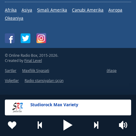
Afrika
Asiya
Şimali Amerika
Cənubi Amerika
Avropa
Okeaniya
© Online Radio Box, 2015-2026.
Created by
Final Level
Şərtlər
Məxfilik Siyasəti
Əlaqə
Vidjetlər
Radio stansiyaları üçün
Studiorock Max Variety