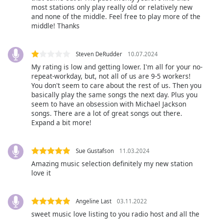
subtitles
most stations only play really old or relatively new
settings
and none of the middle. Feel free to play more of the
dialog
middle! Thanks
subtitles
off
,
selected
Steven DeRudder
10.07.2024
My rating is low and getting lower. I'm all for your no-
Audio
repeat-workday, but, not all of us are 9-5 workers!
Track
You don't seem to care about the rest of us. Then you
basically play the same songs the next day. Plus you
Picture-
seem to have an obsession with Michael Jackson
in-
songs. There are a lot of great songs out there.
Picture
Expand a bit more!
Fullscreen
This
is
Sue Gustafson
11.03.2024
a
Amazing music selection definitely my new station
modal
love it
window.
Angeline Last
03.11.2022
Beginning
of
sweet music love listing to you radio host and all the