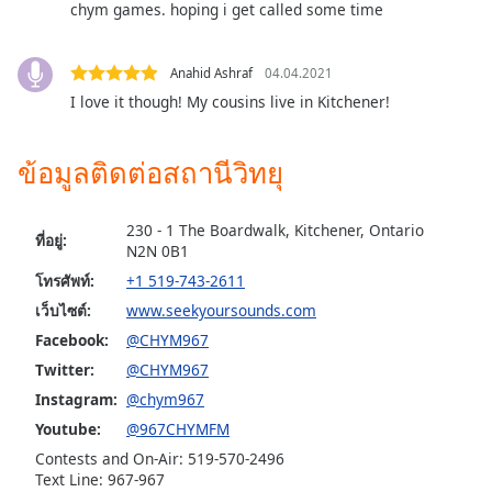
chym games. hoping i get called some time
dialog
window.
Escape
Anahid Ashraf
04.04.2021
will
I love it though! My cousins live in Kitchener!
cancel
and
close
ข้อมูลติดต่อสถานีวิทยุ
the
window.
230 - 1 The Boardwalk, Kitchener, Ontario
ที่อยู่:
N2N 0B1
Text
Color
โทรศัพท์:
+1 519-743-2611
เว็บไซต์:
www.seekyoursounds.com
Facebook:
@CHYM967
Opacity
Twitter:
@CHYM967
Instagram:
@chym967
Text
Youtube:
@967CHYMFM
Background
Color
Contests and On-Air: 519-570-2496
Text Line: 967-967