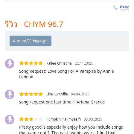
Time
-
ติดต่อ
-:-
1x
รีวิว CHYM 96.7
Playback
Rate
Chapters
Chapters
Kallee Christina
22.11.2025
Descriptions
Song Request: Love Song For A Vampire by Annie
Lennox
descriptions
off
,
selected
Lisa Kuruvilla
04.04.2025
song request:one last time♡ Ariana Grande
Subtitles
subtitles
Pumpkin Pie (myself)
05.03.2025
settings
,
Pretty good! I especially enjoy how you include songs
opens
that came out I. The past twenty years. I find that