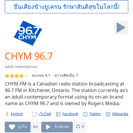
Play
ยืนเคียงข้างยูเครน รักษาสันติสุขในโลกนี้!
Video
Play
Skip
Backward
Skip
Forward
Mute
Current
CHYM 96.7
Time
0:00
/
adult contemporary
Duration
-:-
คะแนน:
4.1
ความคิดเห็น
:
7
Loaded
:
CHYM-FM is a Canadian radio station broadcasting at
0.00%
96.7 FM in Kitchener, Ontario. The station currently airs
Stream
an adult contemporary format using its on-air brand
Type
LIVE
name as CHYM 96.7 and is owned by Rogers Media.
Seek to
live,
currently
English
เว็บไซต์
behind
live
LIVE
ถูกใจ
44
รับฟังสด
4
Remaining