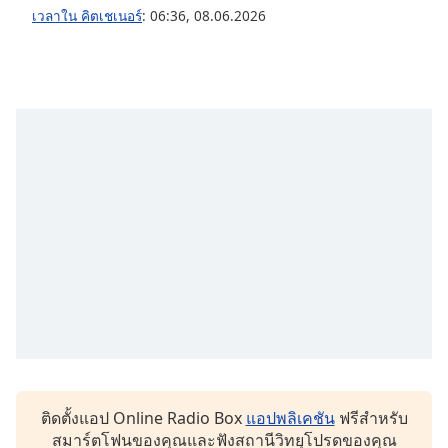
เวลาใน คิตเชเนอร์
:
06:36
,
08.06.2026
Opacity
Caption
Area
Background
Color
Opacity
Font
Size
Text
Edge
Style
ติดตั้งแอป Online Radio Box
แอปพลิเคชัน
ฟรีสำหรับ
สมาร์ตโฟนของคุณและฟังสถานีวิทยุโปรดของคุณ
Font