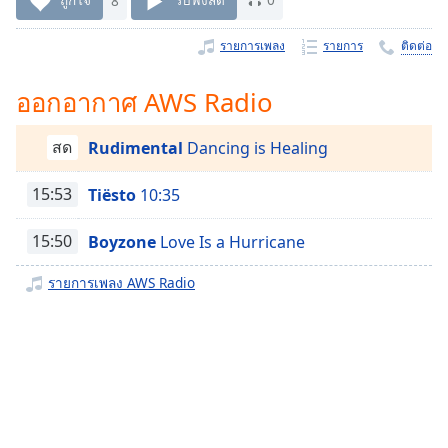
Time
-
-:-
รายการเพลง
รายการ
ติดต่อ
1x
ออกอากาศ AWS Radio
Playback
Rate
สด
Rudimental
Dancing is Healing
Chapters
Chapters
15:53
Tiësto
10:35
Descriptions
15:50
Boyzone
Love Is a Hurricane
descriptions
รายการเพลง AWS Radio
off
,
selected
Subtitles
subtitles
settings
,
opens