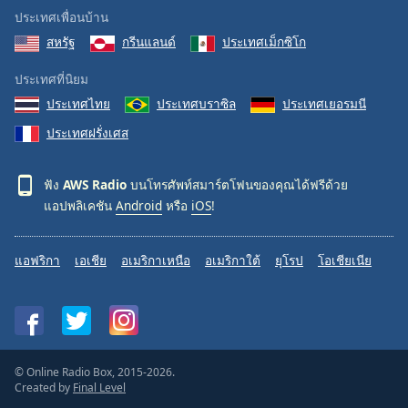
ประเทศเพื่อนบ้าน
สหรัฐ
กรีนแลนด์
ประเทศเม็กซิโก
ประเทศที่นิยม
ประเทศไทย
ประเทศบราซิล
ประเทศเยอรมนี
ประเทศฝรั่งเศส
ฟัง
AWS Radio
บนโทรศัพท์สมาร์ตโฟนของคุณได้ฟรีด้วย
แอปพลิเคชัน
Android
หรือ
iOS
!
แอฟริกา
เอเชีย
อเมริกาเหนือ
อเมริกาใต้
ยุโรป
โอเชียเนีย
© Online Radio Box, 2015-2026.
Created by
Final Level