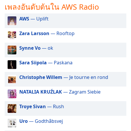
subtitles
เพลงอันดับต้นใน AWS Radio
settings
dialog
AWS
— Uplift
subtitles
off
,
selected
Zara Larsson
— Rooftop
Audio
Synne Vo
— ok
Track
Picture-
Sara Siipola
— Paskana
in-
Picture
Fullscreen
Christophe Willem
— Je tourne en rond
This
is
NATALIA KRUŹLAK
— Zagram Siebie
a
modal
Troye Sivan
— Rush
window.
Uro
— Godthåbsvej
Beginning
of