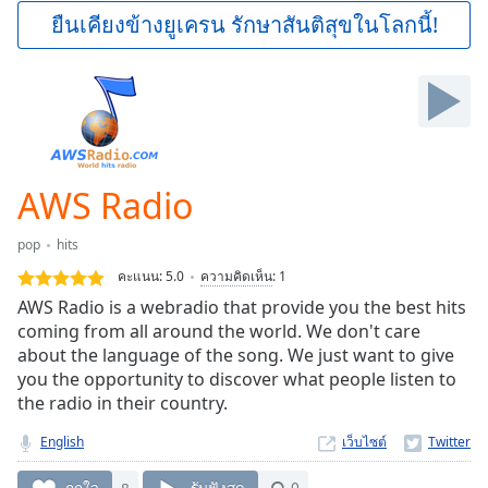
Play
ยืนเคียงข้างยูเครน รักษาสันติสุขในโลกนี้!
Video
Play
Skip
Backward
Skip
Forward
Mute
Current
AWS Radio
Time
0:00
/
pop
hits
Duration
-:-
คะแนน:
5.0
ความคิดเห็น
:
1
Loaded
:
AWS Radio is a webradio that provide you the best hits
0.00%
coming from all around the world. We don't care
Stream
about the language of the song. We just want to give
Type
LIVE
you the opportunity to discover what people listen to
Seek to
live,
the radio in their country.
currently
behind
English
เว็บไซต์
live
LIVE
Remaining
ถูกใจ
8
รับฟังสด
0