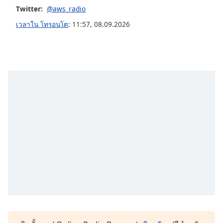
Twitter:
@aws_radio
Opacity
เวลาใน โทรอนโต
:
11:57
,
08.09.2026
Caption
Area
Background
Color
Opacity
Font
Size
Text
Edge
Style
Font