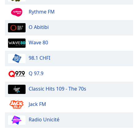
Rythme FM
O Abitibi
Wave 80
98.1 CHFI
Q 97.9
Classic Hits 109 - The 70s
Jack FM
Radio Unicité