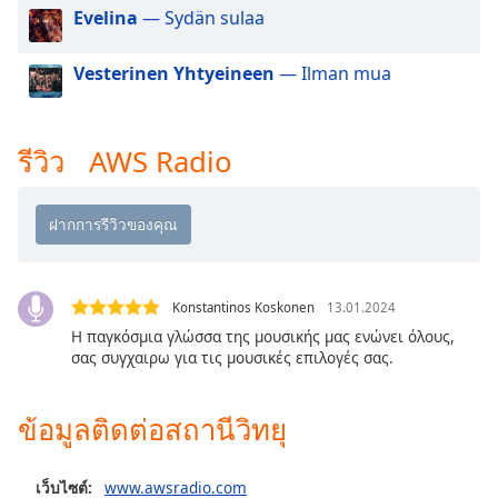
dialog
Evelina
— Sydän sulaa
window.
Escape
Vesterinen Yhtyeineen
— Ilman mua
will
cancel
and
รีวิว AWS Radio
close
the
window.
Text
Color
Konstantinos Koskonen
13.01.2024
Η παγκόσμια γλώσσα της μουσικής μας ενώνει όλους,
Opacity
σας συγχαιρω για τις μουσικές επιλογές σας.
Text
ข้อมูลติดต่อสถานีวิทยุ
Background
Color
เว็บไซต์:
www.awsradio.com