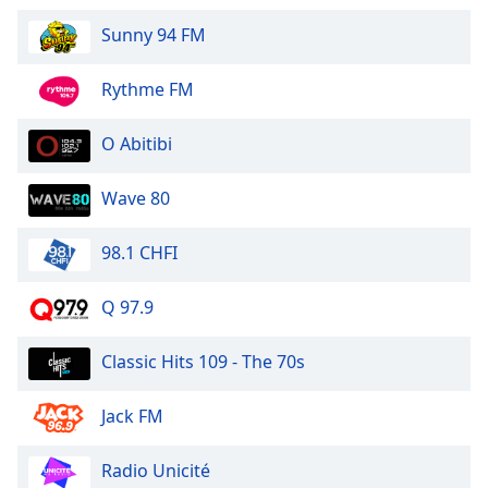
Sunny 94 FM
Rythme FM
O Abitibi
Wave 80
98.1 CHFI
Q 97.9
Classic Hits 109 - The 70s
Jack FM
Radio Unicité