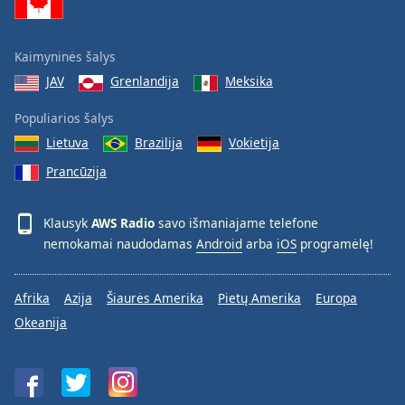
Kaimyninės šalys
JAV
Grenlandija
Meksika
Populiarios šalys
Lietuva
Brazilija
Vokietija
Prancūzija
Klausyk
AWS Radio
savo išmaniajame telefone
nemokamai naudodamas
Android
arba
iOS
programėlę!
Afrika
Azija
Šiaurės Amerika
Pietų Amerika
Europa
Okeanija