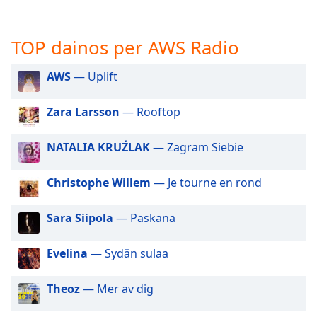
subtitles
settings
TOP dainos per AWS Radio
dialog
subtitles
off
,
AWS
— Uplift
selected
Zara Larsson
— Rooftop
Audio
Track
NATALIA KRUŹLAK
— Zagram Siebie
Picture-
in-
Picture
Christophe Willem
— Je tourne en rond
Fullscreen
This
Sara Siipola
— Paskana
is
a
Evelina
— Sydän sulaa
modal
window.
Theoz
— Mer av dig
Beginning