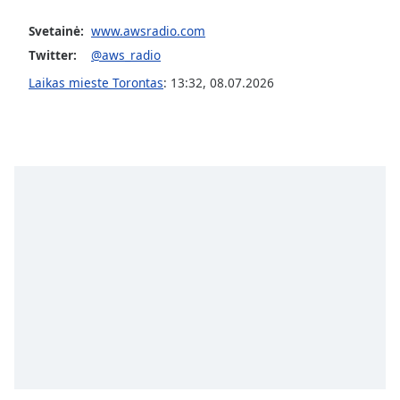
Svetainė:
www.awsradio.com
Opacity
Twitter:
@aws_radio
Laikas mieste Torontas
:
13:32
,
08.07.2026
Caption
Area
Background
Color
Opacity
Font
Size
Text
Edge
Style