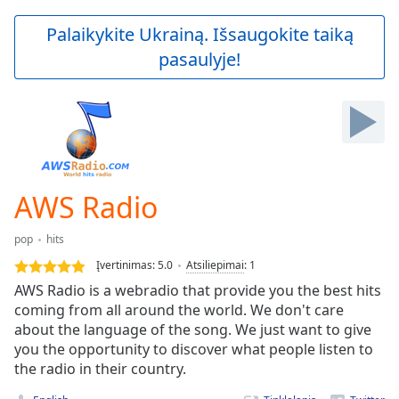
loading.
Play
Palaikykite Ukrainą. Išsaugokite taiką
Video
pasaulyje!
Play
Skip
Backward
Skip
Forward
Mute
Current
Time
0:00
AWS Radio
/
Duration
-:-
pop
hits
Loaded
:
0.00%
Įvertinimas:
5.0
Atsiliepimai
:
1
Stream
AWS Radio is a webradio that provide you the best hits
Type
LIVE
coming from all around the world. We don't care
Seek to
about the language of the song. We just want to give
live,
you the opportunity to discover what people listen to
currently
the radio in their country.
behind
live
LIVE