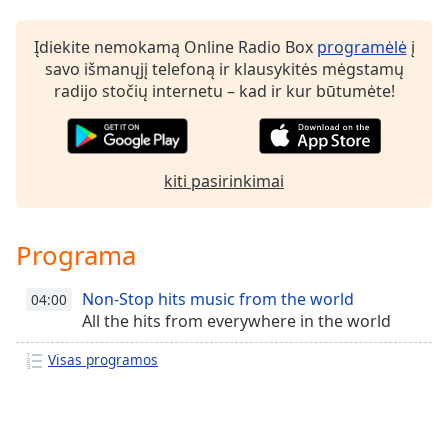
Font
Family
Įdiekite nemokamą Online Radio Box
programėlė
į
savo išmanųjį telefoną ir klausykitės mėgstamų
radijo stočių internetu – kad ir kur būtumėte!
Reset
Done
Close
Modal
Dialog
kiti pasirinkimai
End
of
dialog
Programa
window.
Non-Stop hits music from the world
04:00
All the hits from everywhere in the world
Visas programos