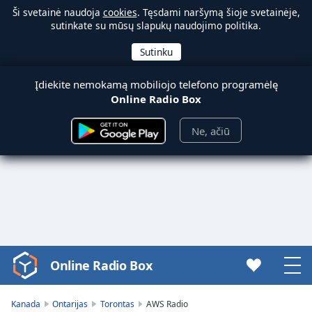
Ši svetainė naudoja
cookies
. Tęsdami naršymą šioje svetainėje,
sutinkate su mūsų slapukų naudojimo politika.
Įdiekite nemokamą mobiliojo telefono programėlę
Online Radio Box
Ne, ačiū
Online Radio Box
Video
Player
is
Kanada
Ontarijas
Torontas
AWS Radio