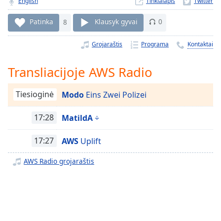
Remaining
English
Tinklalapis
Time
-
-:-
Patinka
8
Klausyk gyvai
0
1x
Grojaraštis
Programa
Kontaktai
Playback
Rate
Transliacijoje AWS Radio
Chapters
Tiesioginė
Modo
Eins Zwei Polizei
Chapters
17:28
MatildA
÷
Descriptions
descriptions
17:27
AWS
Uplift
off
,
selected
AWS Radio grojaraštis
Subtitles
subtitles
settings
,
opens