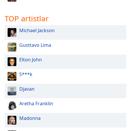
TOP artistlər
Michael Jackson
Gusttavo Lima
Elton John
S***k
Djavan
Aretha Franklin
Madonna