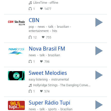
LibreTime - offline
Font
1
1477
Family
CBN
Reset
pop
news
talk
brazilian
Done
entertainment
hits
Close
12
755
Modal
Dialog
Nova Brasil FM
End
of
news
talk
brazilian
dialog
1
796
window.
Sweet Melodies
easy listening
instrumental
Hollyridge Strings - The Dangling Conversation
1
574
Super Rádio Tupi
news
talk
sports
brazilian