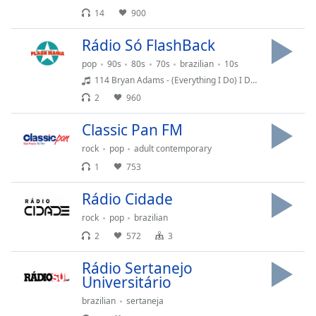
14
900
Rádio Só FlashBack
pop
90s
80s
70s
brazilian
10s
114 Bryan Adams - (Everything I Do) I Do It For You (1991)
2
960
Classic Pan FM
rock
pop
adult contemporary
1
753
Rádio Cidade
rock
pop
brazilian
2
572
3
Rádio Sertanejo
Universitário
brazilian
sertaneja