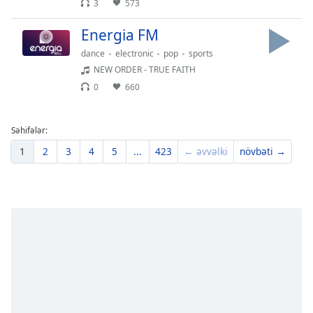
3
573
Energia FM
dance
electronic
pop
sports
NEW ORDER - TRUE FAITH
0
660
Səhifələr:
1
2
3
4
5
...
423
← əvvəlki
növbəti →