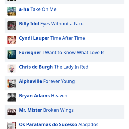
a-ha
Take On Me
Billy Idol
Eyes Without a Face
Cyndi Lauper
Time After Time
Foreigner
I Want to Know What Love Is
Chris de Burgh
The Lady In Red
Alphaville
Forever Young
Bryan Adams
Heaven
Mr. Mister
Broken Wings
Os Paralamas do Sucesso
Alagados