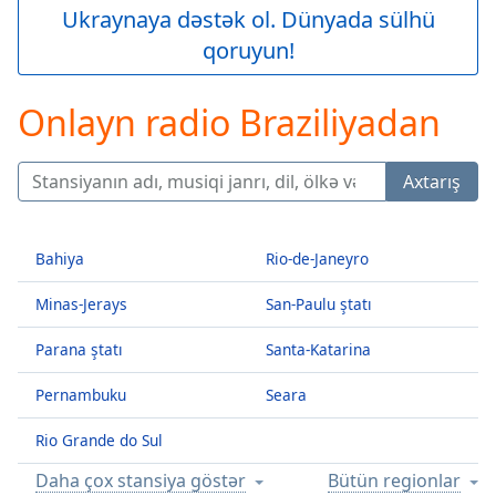
loading.
Ukraynaya dəstək ol. Dünyada sülhü
Play
qoruyun!
Video
Play
Skip
Onlayn radio Braziliyadan
Backward
Skip
Forward
Axtarış
Mute
Current
Time
0:00
Bahiya
Rio-de-Janeyro
/
Duration
-:-
Minas-Jerays
San-Paulu ştatı
Loaded
:
0.00%
Parana ştatı
Santa-Katarina
Stream
Type
LIVE
Pernambuku
Seara
Seek to
live,
Rio Grande do Sul
currently
behind
live
LIVE
Daha çox stansiya göstər
Bütün regionlar