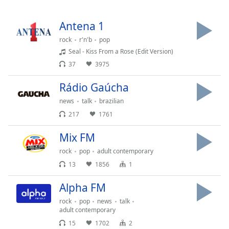
Remaining
Time
-
-:-
Antena 1
rock
r'n'b
pop
1x
Seal - Kiss From a Rose (Edit Version)
Playback
37
3975
Rate
Rádio Gaúcha
Chapters
news
talk
brazilian
Chapters
217
1761
Descriptions
Mix FM
descriptions
rock
pop
adult contemporary
off
,
13
1856
1
selected
Alpha FM
Subtitles
rock
pop
news
talk
subtitles
adult contemporary
settings
,
15
1702
2