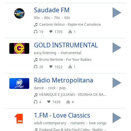
opens
subtitles
Saudade FM
settings
90s
80s
70s
60s
dialog
Caetano Veloso - Rapte-me Camaleoa
subtitles
off
,
19
1705
1
selected
GOLD INSTRUMENTAL
Audio
easy listening
instrumental
Track
Bruno Bertone - For Your Babies
Picture-
26
1022
1
in-
Picture
Rádio Metropolitana
Fullscreen
This
dance
rock
pop
is
HENRIQUE E JULIANO - VIDINHA DE BALADA
a
4
1426
4
modal
window.
1.FM - Love Classics
adult contemporary
romantic
love songs
Beginning
England Dan & John Ford Coley - Nights Are Forever Without You