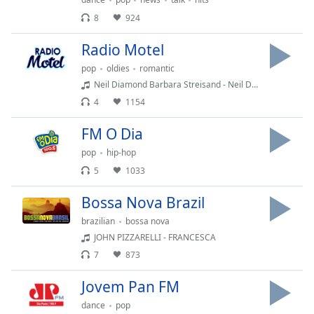
8
924
Opacity
Radio Motel
pop
oldies
romantic
Caption
Neil Diamond Barbara Streisand - Neil Diamond & Barbara Streisand - You Don't Bring Me Flowers
Area
Background
4
1154
Color
FM O Dia
pop
hip-hop
Opacity
5
1033
Font
Bossa Nova Brazil
Size
brazilian
bossa nova
JOHN PIZZARELLI - FRANCESCA
Text
7
873
Edge
Jovem Pan FM
Style
dance
pop