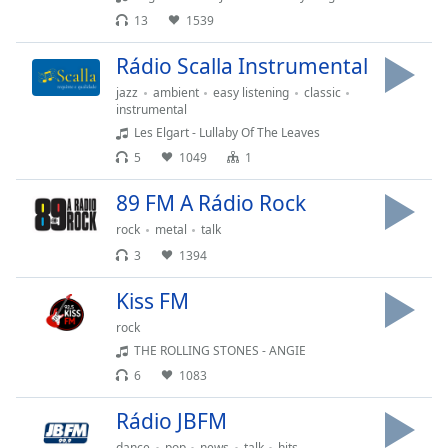
of
13
1539
dialog
window.
Rádio Scalla Instrumental
Escape
jazz
ambient
easy listening
classic
will
instrumental
cancel
Les Elgart - Lullaby Of The Leaves
and
5
1049
1
close
the
89 FM A Rádio Rock
window.
rock
metal
talk
Text
3
1394
Color
Kiss FM
rock
Opacity
THE ROLLING STONES - ANGIE
6
1083
Text
Background
Rádio JBFM
Color
dance
pop
news
talk
hits