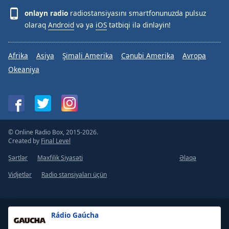
onlayn radio
radiostansiyasını smartfonunuzda pulsuz
olaraq
Android
və ya
iOS
tətbiqi ilə dinləyin!
Afrika
Asiya
Şimali Amerika
Cənubi Amerika
Avropa
Okeaniya
© Online Radio Box, 2015-2026.
Created by
Final Level
Şərtlər
Məxfilik Siyasəti
Əlaqə
Vidjetlər
Radio stansiyaları üçün
Rádio Gaúcha