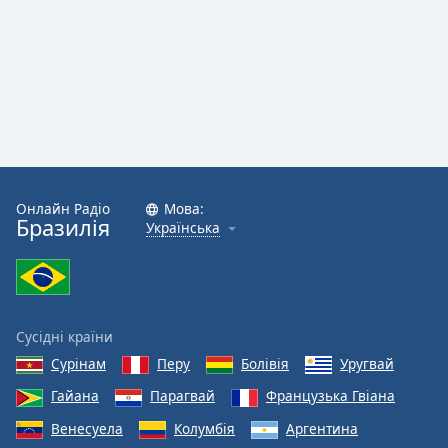
Онлайн Радіо
Мова:
Бразилія
Українська
Сусідні країни
Сурінам
Перу
Болівія
Уругвай
Гайана
Парагвай
Французька Гвіана
Венесуела
Колумбія
Аргентина