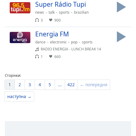
Super Rádio Tupi
news
talk
sports
brazilian
3
900
Energia FM
dance
electronic
pop
sports
RADIO ENERGIA - LUNCH BREAK 14
1
660
Сторінки:
1
2
3
4
5
...
422
← попередня
наступна →