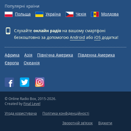
Популярні країни
Польща
Україна
Чехія
Молдова
Слухайте
онлайн радіо
на вашому смартфоні
безкоштовно за допомогою
Android
або
iOS
додатка!
Африка
Азія
Північна Америка
Південна Америка
Європа
Океанія
© Online Radio Box, 2015-2026.
Created by
Final Level
Угода користувача
Політика конфіденційності
Зворотній зв’язок
Віджети