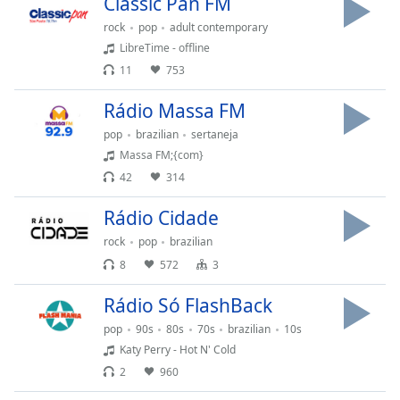
Classic Pan FM
rock
pop
adult contemporary
LibreTime - offline
11
753
Rádio Massa FM
pop
brazilian
sertaneja
Massa FM;{com}
42
314
Rádio Cidade
rock
pop
brazilian
8
572
3
Rádio Só FlashBack
pop
90s
80s
70s
brazilian
10s
Katy Perry - Hot N' Cold
2
960