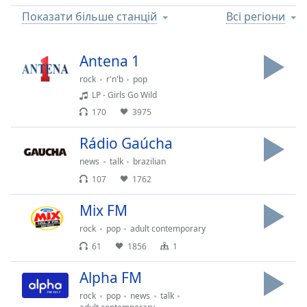
Remaining
Time
-
Показати більше станцій
Всі регіони
-:-
Antena 1
1x
Playback
rock
r'n'b
pop
Rate
LP - Girls Go Wild
170
3975
Chapters
Chapters
Rádio Gaúcha
news
talk
brazilian
Descriptions
107
1762
descriptions
off
,
Mix FM
selected
rock
pop
adult contemporary
61
1856
1
Subtitles
subtitles
Alpha FM
settings
,
rock
pop
news
talk
opens