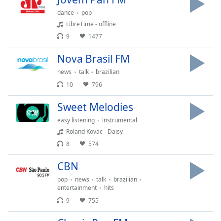
Font
dance
pop
Family
LibreTime - offline
9
1477
Reset
Nova Brasil FM
Done
Close
news
talk
brazilian
Modal
10
796
Dialog
End
Sweet Melodies
of
dialog
easy listening
instrumental
window.
Roland Kovac - Daisy
8
574
CBN
pop
news
talk
brazilian
entertainment
hits
9
755