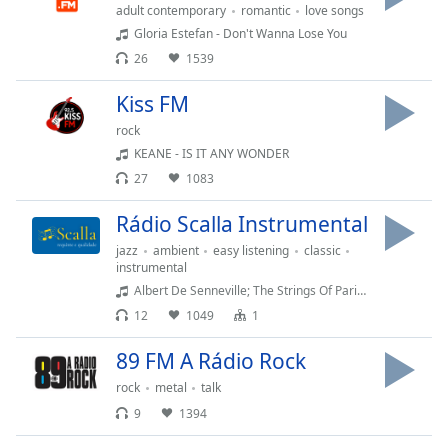
of
adult contemporary
romantic
love songs
dialog
Gloria Estefan - Don't Wanna Lose You
window.
26
1539
Escape
will
Kiss FM
cancel
rock
and
KEANE - IS IT ANY WONDER
close
the
27
1083
window.
Rádio Scalla Instrumental
Text
jazz
ambient
easy listening
classic
instrumental
Color
Albert De Senneville; The Strings Of Paris - Night Lights
12
1049
1
Opacity
89 FM A Rádio Rock
Text
rock
metal
talk
Background
9
1394
Color