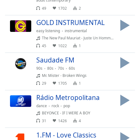
adult contemporary
subtitles
49
1702
2
settings
dialog
GOLD INSTRUMENTAL
subtitles
easy listening
instrumental
off
,
The New Paul Mauriat - Juste Un Hommage (Vocal by Evinha)
selected
45
1022
1
Audio
Track
Saudade FM
90s
80s
70s
60s
Picture-
in-
Mr. Mister - Broken Wings
Picture
29
1705
1
Fullscreen
This
Rádio Metropolitana
is
a
dance
rock
pop
modal
BEYONCE - IF I WERE A BOY
window.
31
1426
4
1.FM - Love Classics
Beginning