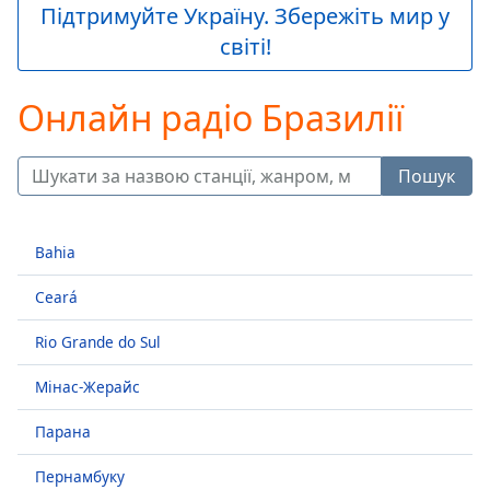
loading.
Підтримуйте Україну. Збережіть мир у
Play
світі!
Video
Play
Skip
Онлайн радіо Бразилії
Backward
Skip
Forward
Пошук
Mute
Current
Time
0:00
Bahia
/
Duration
-:-
Ceará
Loaded
:
0.00%
Rio Grande do Sul
Stream
Type
LIVE
Мінас-Жерайс
Seek to
live,
Парана
currently
behind
live
LIVE
Пернамбуку