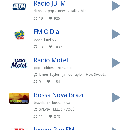
Rádio JBFM
dance
pop
news
talk
hits
Opacity
19
925
Caption
FM O Dia
Area
pop
hip-hop
Background
13
1033
Color
Radio Motel
Opacity
pop
oldies
romantic
James Taylor - James Taylor - How Sweet It Is (To Be Loved by You)
Font
9
1154
Size
Bossa Nova Brazil
brazilian
bossa nova
Text
SYLVIA TELLES - VOCÊ
Edge
11
873
Style
Jovem Pan FM