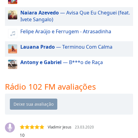
dialog
window.
Naiara Azevedo
— Avisa Que Eu Cheguei (feat.
Escape
Ivete Sangalo)
will
cancel
Felipe Araújo e Ferrugem - Atrasadinha
and
close
Lauana Prado
— Terminou Com Calma
the
window.
Antony e Gabriel
— B***o de Raça
Text
Color
Rádio 102 FM avaliações
Opacity
Text
Background
Color
Vladimir Jesus
23.03.2020
10