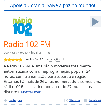
Play
Apoie a Ucrânia. Salve a paz no mundo!
Video
Play
Skip
Backward
Skip
Forward
Mute
Current
Rádio 102 FM
Time
0:00
/
pop
talk
top40
brazilian
hits
Duration
-:-
Avaliação:
5.0
Avaliações
:
1
Loaded
:
A Rádio 102 FM é uma rádio moderna totalmente
0.00%
automatizada com umaprogramação popular 24
Stream
horas, com transmissão para tubarão e região.
Type
LIVE
Estamos há mais de 26 anos no mercado e somos uma
Seek to
live,
rádio 100% local, atingindo ao todo 27 municípios
currently
distintos.
Mostrar mais
behind
live
LIVE
Português
Website
Remaining