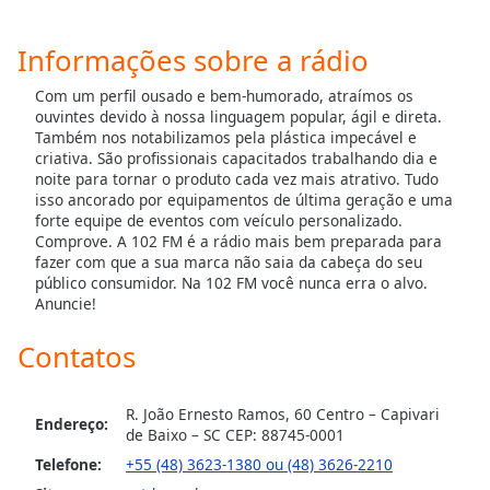
Opacity
Informações sobre a rádio
Caption
Com um perfil ousado e bem-humorado, atraímos os
Area
ouvintes devido à nossa linguagem popular, ágil e direta.
Também nos notabilizamos pela plástica impecável e
Background
criativa. São profissionais capacitados trabalhando dia e
Color
noite para tornar o produto cada vez mais atrativo. Tudo
isso ancorado por equipamentos de última geração e uma
forte equipe de eventos com veículo personalizado.
Opacity
Comprove. A 102 FM é a rádio mais bem preparada para
fazer com que a sua marca não saia da cabeça do seu
público consumidor. Na 102 FM você nunca erra o alvo.
Font
Anuncie!
Size
Contatos
Text
Edge
R. João Ernesto Ramos, 60 Centro – Capivari
Endereço:
Style
de Baixo – SC CEP: 88745-0001
Telefone:
+55 (48) 3623-1380 ou (48) 3626-2210
Font