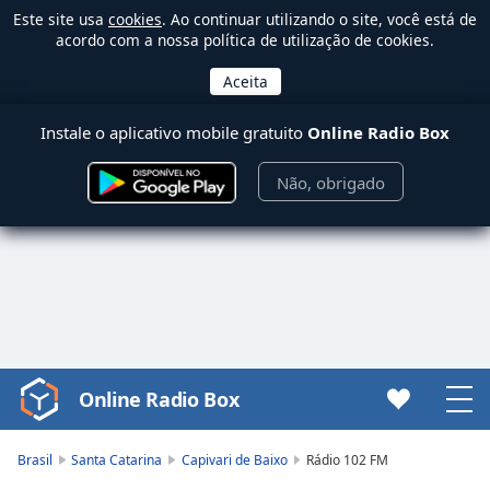
Este site usa
cookies
. Ao continuar utilizando o site, você está de
acordo com a nossa política de utilização de cookies.
Instale o aplicativo mobile gratuito
Online Radio Box
Não, obrigado
Online Radio Box
Video
Player
is
Brasil
Santa Catarina
Capivari de Baixo
Rádio 102 FM
loading.