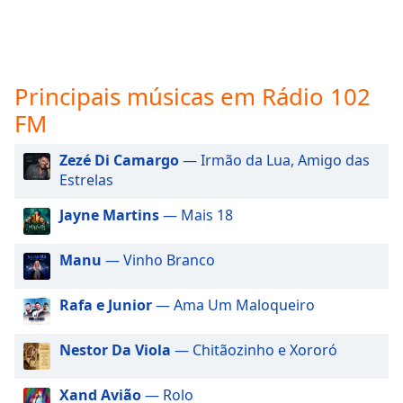
subtitles
settings
dialog
subtitles
off
,
Principais músicas em Rádio 102
selected
FM
Audio
Track
Zezé Di Camargo
— Irmão da Lua, Amigo das
Estrelas
Picture-
in-
Jayne Martins
— Mais 18
Picture
Fullscreen
This
Manu
— Vinho Branco
is
a
Rafa e Junior
— Ama Um Maloqueiro
modal
window.
Nestor Da Viola
— Chitãozinho e Xororó
Beginning
of
Xand Avião
— Rolo