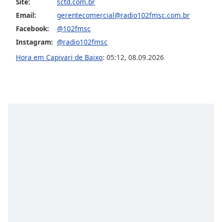
Site:
sctd.com.br
Family
Email:
gerentecomercial@radio102fmsc.com.br
Facebook:
@102fmsc
Reset
Instagram:
@radio102fmsc
Done
Hora em Capivari de Baixo
:
05:12
,
08.09.2026
Close
Modal
Dialog
End
of
dialog
window.