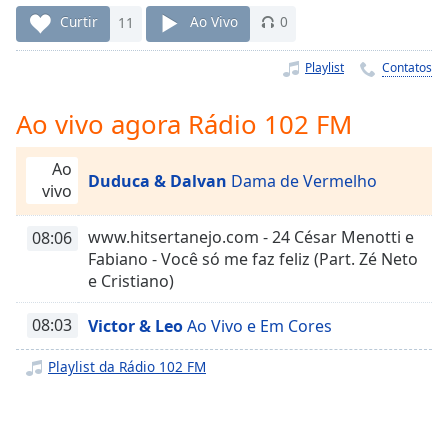
Time
-
Curtir
11
Ao Vivo
0
-:-
Playlist
Contatos
1x
Playback
Rate
Ao vivo agora Rádio 102 FM
Chapters
Ao
Duduca & Dalvan
Dama de Vermelho
Chapters
vivo
Descriptions
www.hitsertanejo.com - 24 César Menotti e
08:06
Fabiano - Você só me faz feliz (Part. Zé Neto
descriptions
e Cristiano)
off
,
selected
08:03
Victor & Leo
Ao Vivo e Em Cores
Subtitles
Playlist da Rádio 102 FM
subtitles
settings
,
opens