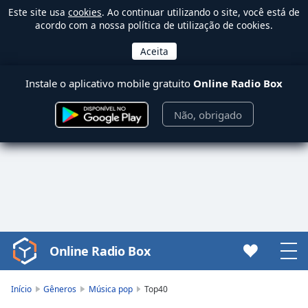
Este site usa
cookies
. Ao continuar utilizando o site, você está de
acordo com a nossa política de utilização de cookies.
Instale o aplicativo mobile gratuito
Online Radio Box
Não, obrigado
Online Radio Box
Video
Player
is
Início
Gêneros
Música pop
Top40
loading.