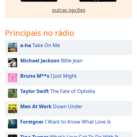
outras opções
Principais no rádio
a-ha
Take On Me
Michael Jackson
Billie Jean
Bruno M**s
I Just Might
Taylor Swift
The Fate of Ophelia
Men At Work
Down Under
Foreigner
I Want to Know What Love Is