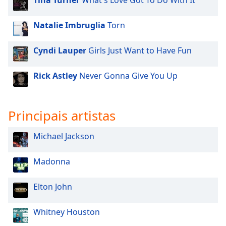
Tina Turner
What's Love Got To Do With It
Natalie Imbruglia
Torn
Cyndi Lauper
Girls Just Want to Have Fun
Rick Astley
Never Gonna Give You Up
Principais artistas
Michael Jackson
Madonna
Elton John
Whitney Houston