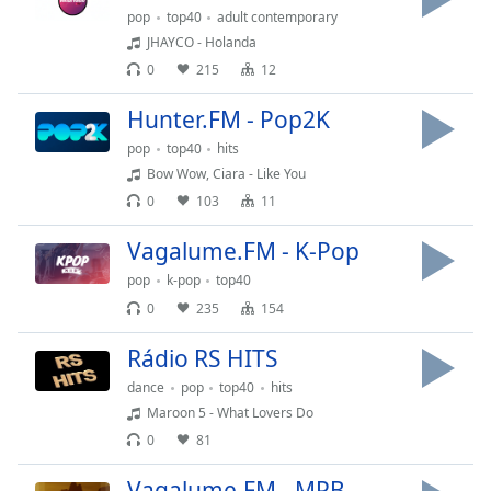
Time
-
pop
top40
adult contemporary
-:-
JHAYCO - Holanda
0
215
12
1x
Playback
Hunter.FM - Pop2K
Rate
pop
top40
hits
Chapters
Bow Wow, Ciara - Like You
0
103
11
Chapters
Vagalume.FM - K-Pop
Descriptions
pop
k-pop
top40
descriptions
0
235
154
off
,
selected
Rádio RS HITS
Subtitles
dance
pop
top40
hits
Maroon 5 - What Lovers Do
subtitles
0
81
settings
,
opens
Vagalume.FM - MPB