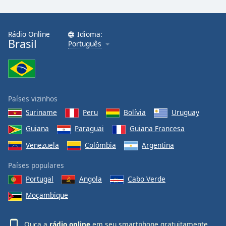
Rádio Online
Idioma:
Brasil
Português
Países vizinhos
Suriname
Peru
Bolívia
Uruguay
Guiana
Paraguai
Guiana Francesa
Venezuela
Colômbia
Argentina
Países populares
Portugal
Angola
Cabo Verde
Moçambique
Ouça a
rádio online
em seu smartphone gratuitamente