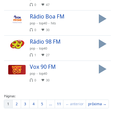
Family
0
47
Rádio Boa FM
Reset
pop
top40
hits
Done
0
30
Close
Modal
Rádio 98 FM
Dialog
End
pop
top40
of
1
27
dialog
window.
Vox 90 FM
pop
top40
0
30
Páginas:
1
2
3
4
5
...
11
← anterior
próxima →