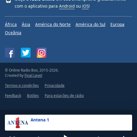
com o aplicativo para
Android
ou
iOS
!
África
Ásia
América do Norte
América do Sul
Europa
Oceânia
© Online Radio Box, 2015-2026.
Created by
Final Level
Termos e condições
Privacidade
Feedback
Botões
Para estações de rádio
Antena 1