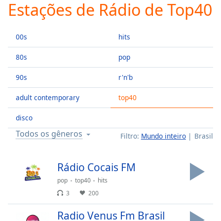
Estações de Rádio de Top40
Play
Video
Play
00s
hits
Skip
Backward
Skip
80s
pop
Forward
Mute
90s
r'n'b
Current
Time
0:00
adult contemporary
top40
/
Duration
-:-
disco
Loaded
:
Todos os gêneros
Filtro:
Mundo inteiro
Brasil
0.00%
Stream
Type
LIVE
Rádio Cocais FM
Seek to
pop
top40
hits
live,
currently
3
200
behind
live
LIVE
Remaining
Radio Venus Fm Brasil