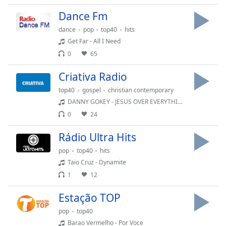
Opacity
Dance Fm
dance
pop
top40
hits
Caption
Get Far - All I Need
Area
0
65
Background
Color
Criativa Radio
top40
gospel
christian contemporary
DANNY GOKEY - JESUS OVER EVERYTHING
Opacity
0
24
Font
Rádio Ultra Hits
Size
pop
top40
hits
Taio Cruz - Dynamite
Text
1
12
Edge
Style
Estação TOP
pop
top40
Barao Vermelho - Por Voce
Font