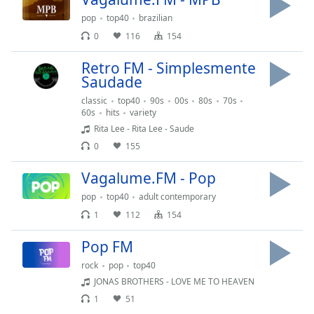
subtitles
settings
pop
top40
brazilian
dialog
0
116
154
subtitles
off
,
Retro FM - Simplesmente
selected
Saudade
classic
top40
90s
00s
80s
70s
Audio
60s
hits
variety
Track
Rita Lee - Rita Lee - Saude
Picture-
0
155
in-
Picture
Vagalume.FM - Pop
Fullscreen
This
pop
top40
adult contemporary
is
1
112
154
a
modal
Pop FM
window.
rock
pop
top40
JONAS BROTHERS - LOVE ME TO HEAVEN
Beginning
1
51
of