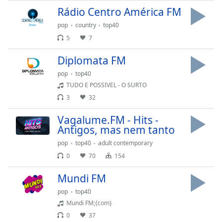
dialog
Rádio Centro América FM
window.
pop
country
top40
Escape
will
5
7
cancel
Diplomata FM
and
close
pop
top40
the
TUDO E POSSIVEL - O SURTO
window.
3
32
Text
Vagalume.FM - Hits -
Color
Antigos, mas nem tanto
pop
top40
adult contemporary
Opacity
0
70
154
Mundi FM
Text
pop
top40
Background
Mundi FM;{com}
Color
0
37