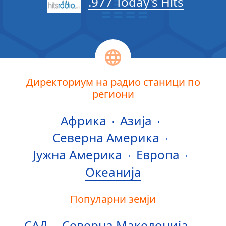
.977 Today's Hits
Директориум на радио станици по
региони
Африка
Азија
Северна Америка
Јужна Америка
Европа
Океанија
Популарни земји
САД
Северна Македонија