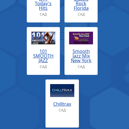
Today's
Rock
Hits
Florida
САД
САД
101
Smooth
SMOOTH
Jazz Mix
JAZZ
New York
САД
САД
Chilltrax
САД