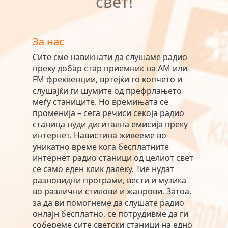
свет!
За нас
Сите сме навикнати да слушаме радио
преку добар стар приемник на AM или
FM фреквенции, вртејќи го копчето и
слушајќи ги шумите од префрлањето
меѓу станиците. Но времињата се
променија – сега речиси секоја радио
станица нуди дигитална емисија преку
интернет. Навистина живееме во
уникатно време кога бесплатните
интернет радио станици од целиот свет
се само еден клик далеку. Тие нудат
разновидни програми, вести и музика
во различни стилови и жанрови. Затоа,
за да ви помогнеме да слушате радио
онлајн бесплатно, се потрудивме да ги
собереме сите светски станици на едно