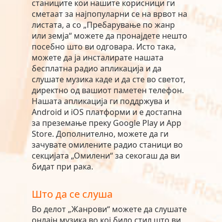
станиците кои нашите корисници ги
сметаат за најпопуларни се на врвот на
листата, а со „Пребарување по жанр
или земја“ можете да пронајдете нешто
посебно што ви одговара. Исто така,
можете да ја инсталирате нашата
бесплатна радио апликација и да
слушате музика каде и да сте во светот,
директно од вашиот паметен телефон.
Нашата апликација ги поддржува и
Android и iOS платформи и е достапна
за преземање преку Google Play и App
Store. Дополнително, можете да ги
зачувате омилените радио станици во
секцијата „Омилени“ за секогаш да ви
бидат при рака.
Што да се слуша
Во делот „Жанрови“ можете да слушате
онлајн музика во кој било стил што ви