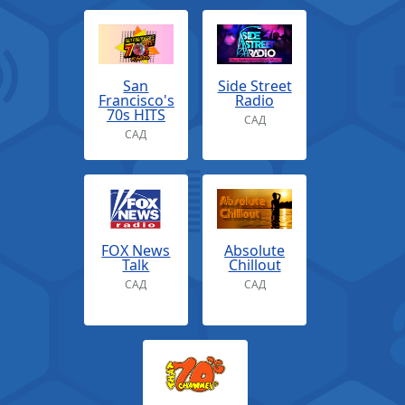
San
Side Street
Francisco's
Radio
70s HITS
САД
САД
FOX News
Absolute
Talk
Chillout
САД
САД