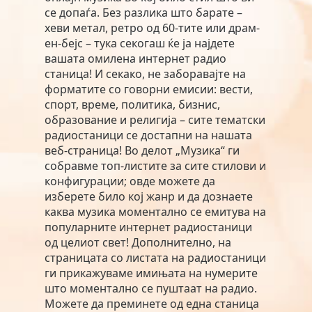
се допаѓа. Без разлика што барате –
хеви метал, ретро од 60-тите или драм-
ен-бејс – тука секогаш ќе ја најдете
вашата омилена интернет радио
станица! И секако, не заборавајте на
форматите со говорни емисии: вести,
спорт, време, политика, бизнис,
образование и религија – сите тематски
радиостаници се достапни на нашата
веб-страница! Во делот „Музика“ ги
собравме топ-листите за сите стилови и
конфигурации; овде можете да
изберете било кој жанр и да дознаете
каква музика моментално се емитува на
популарните интернет радиостаници
од целиот свет! Дополнително, на
страницата со листата на радиостаници
ги прикажуваме имињата на нумерите
што моментално се пуштаат на радио.
Можете да преминете од една станица