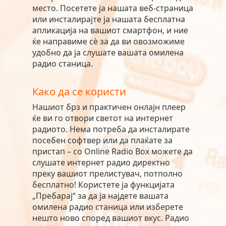
место. Посетете ја нашата веб-страница
или инсталирајте ја нашата бесплатна
апликација на вашиот смартфон, и ние
ќе направиме сè за да ви овозможиме
удобно да ја слушате вашата омилена
радио станица.
Како да се користи
Нашиот брз и практичен онлајн плеер
ќе ви го отвори светот на интернет
радиото. Нема потреба да инсталирате
посебен софтвер или да плаќате за
пристап – со Online Radio Box можете да
слушате интернет радио директно
преку вашиот прелистувач, потполно
бесплатно! Користете ја функцијата
„Пребарај“ за да ја најдете вашата
омилена радио станица или изберете
нешто ново според вашиот вкус. Радио