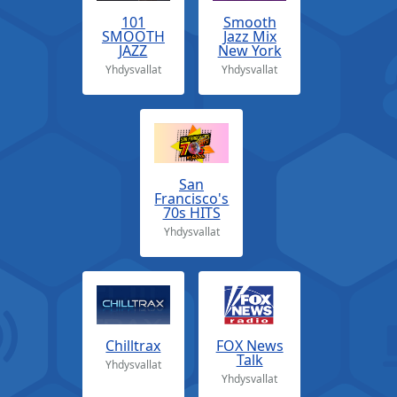
101
Smooth
SMOOTH
Jazz Mix
JAZZ
New York
Yhdysvallat
Yhdysvallat
San
Francisco's
70s HITS
Yhdysvallat
Chilltrax
FOX News
Talk
Yhdysvallat
Yhdysvallat