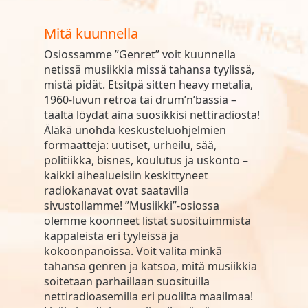
Mitä kuunnella
Osiossamme ”Genret” voit kuunnella
netissä musiikkia missä tahansa tyylissä,
mistä pidät. Etsitpä sitten heavy metalia,
1960-luvun retroa tai drum’n’bassia –
täältä löydät aina suosikkisi nettiradiosta!
Äläkä unohda keskusteluohjelmien
formaatteja: uutiset, urheilu, sää,
politiikka, bisnes, koulutus ja uskonto –
kaikki aihealueisiin keskittyneet
radiokanavat ovat saatavilla
sivustollamme! ”Musiikki”-osiossa
olemme koonneet listat suosituimmista
kappaleista eri tyyleissä ja
kokoonpanoissa. Voit valita minkä
tahansa genren ja katsoa, mitä musiikkia
soitetaan parhaillaan suosituilla
nettiradioasemilla eri puolilta maailmaa!