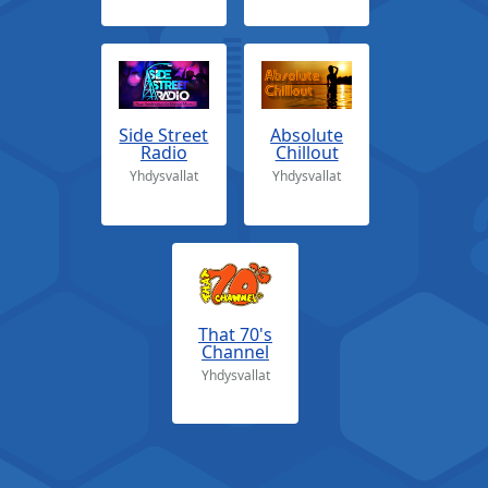
Side Street
Absolute
Radio
Chillout
Yhdysvallat
Yhdysvallat
That 70's
Channel
Yhdysvallat