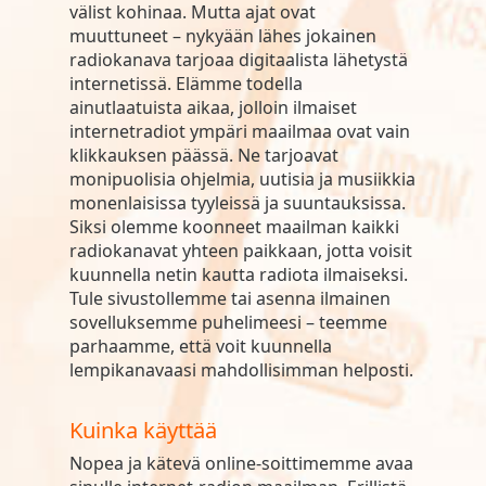
välist kohinaa. Mutta ajat ovat
muuttuneet – nykyään lähes jokainen
radiokanava tarjoaa digitaalista lähetystä
internetissä. Elämme todella
ainutlaatuista aikaa, jolloin ilmaiset
internetradiot ympäri maailmaa ovat vain
klikkauksen päässä. Ne tarjoavat
monipuolisia ohjelmia, uutisia ja musiikkia
monenlaisissa tyyleissä ja suuntauksissa.
Siksi olemme koonneet maailman kaikki
radiokanavat yhteen paikkaan, jotta voisit
kuunnella netin kautta radiota ilmaiseksi.
Tule sivustollemme tai asenna ilmainen
sovelluksemme puhelimeesi – teemme
parhaamme, että voit kuunnella
lempikanavaasi mahdollisimman helposti.
Kuinka käyttää
Nopea ja kätevä online-soittimemme avaa