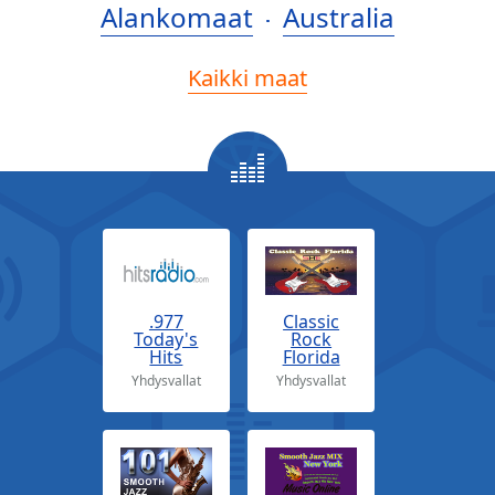
Alankomaat
Australia
Kaikki maat
.977
Classic
Today's
Rock
Hits
Florida
Yhdysvallat
Yhdysvallat