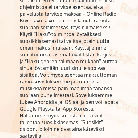
sinulle internet-radion maailman. Erillistä
ohjelmistoa ei tarvitse asentaa, eikä
palvelusta tarvitse maksaa – Online Radio
Boxin avulla voit kuunnella nettiradiota
suoraan selaimessasi täysin ilmaiseksi!
Käytä “Haku”-toimintoa löytääksesi
suosikkiasemasi tai valitse jotain uutta
oman makusi mukaan. Käyttäjiemme
suosituimmat asemat ovat listan kärjessä,
ja “Haku genren tai maan mukaan” auttaa
sinua löytämään juuri sinulle sopivaa
sisältöä. Voit myös asentaa maksuttoman
radio-sovelluksemme ja kuunnella
musiikkia missä päin maailmaa tahansa
suoraan puhelimestasi. Sovelluksemme
tukee Androidia ja iOS:ää, ja sen voi ladata
Google Playsta tai App Storesta.
Haluamme myös korostaa, että voit
tallentaa suosikkiasemasi “Suosikit”-
osioon, jolloin ne ovat aina kätevästi
saatavilla.