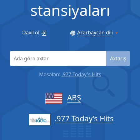
stansiyaları
Daxil ol
Azərbaycan dili
Axtarış
Məsələn:
.977 Today's Hits
ABŞ
.977 Today's Hits