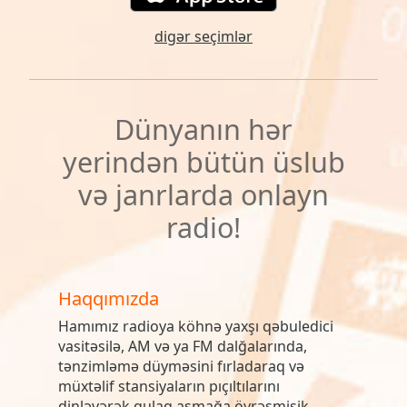
digər seçimlər
Dünyanın hər
yerindən bütün üslub
və janrlarda onlayn
radio!
Haqqımızda
Hamımız radioya köhnə yaxşı qəbuledici
vasitəsilə, AM və ya FM dalğalarında,
tənzimləmə düyməsini fırladaraq və
müxtəlif stansiyaların pıçıltılarını
dinləyərək qulaq asmağa öyrəşmişik.