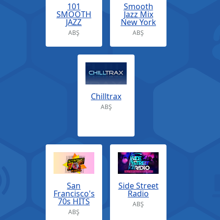
101
Smooth
SMOOTH
Jazz Mix
JAZZ
New York
ABŞ
ABŞ
Chilltrax
ABŞ
San
Side Street
Francisco's
Radio
70s HITS
ABŞ
ABŞ