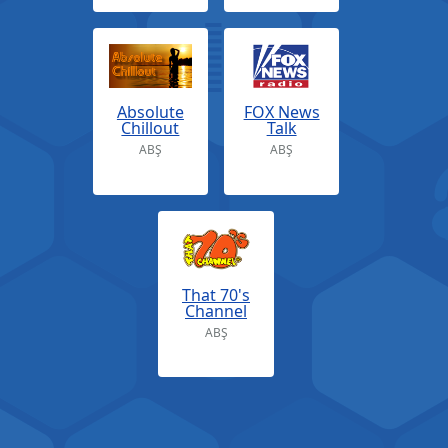
Absolute
FOX News
Chillout
Talk
ABŞ
ABŞ
That 70's
Channel
ABŞ