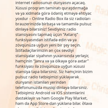
internet radiosunun dünyasını açacaq.
Xüsusi proqram təminatı quraşdırmağa
və ya xidmətə görə ödəniş etməyə ehtiyac
yoxdur – Online Radio Box ilə siz radioları
brauzerinizdə birbaşa və tamamilə pulsuz
dinləyə bilərsiniz! Sevdiyiniz radio
stansiyasını tapmaq üçün “Axtarış”
funksiyasından istifadə edin və ya
zövqünüzə uyğun yeni bir şey seçin.
İstifadəçilərimizin ən çox sevdiyi
stansiyalar siyahının yuxarısında yerləşir,
həmçinin “Janra və ya ölkəyə görə axtar”
funksiyası ilə zövqünüzə uyğun xüsusi
stansiya tapa bilərsiniz. Siz həmçinin bizim
pulsuz radio tətbiqimizi yükləyərək
dünyanın istənilən yerindən
telefonunuzda musiqi dinləyə bilərsiniz.
Tətbiqimiz Android və iOS sistemlərini
dəstəkləyir və həm Google Play Market,
həm də App Store-dan yüklənə bilər. Əlavə