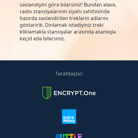
səsləndiyini görə bilərsiniz! Bundan əlavə,
radio stansiyalarının siyahı səhifəsində
hazırda səsləndirilən treklərin adlarını
göstəririk. Dinləmək istədiyiniz treki
klikləməklə stansiyalar arasında asanlıqla
keçid edə bilərsiniz.
Tərəfdaşlar: