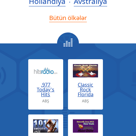
Hollandiya
Avstraliya
Bütün ölkələr
.977
Classic
Today's
Rock
Hits
Florida
ABŞ
ABŞ