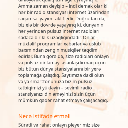
Amma zaman dəyişib – indi demək olar ki,
hər bir radio stansiyası internet üzərindən
rəqəmsal yayım təklif edir. Doğrudan da,
biz elə bir dövrdə yaşayırıq ki, dünyanın
hər yerindən pulsuz internet radioları
sadəcə bir klik uzaqlığındadır. Onlar
müxtəlif proqramlar, xəbərlər və üslub
baxımından zəngin musiqilər təqdim
edirlər. Buna görə də, sizə radioları onlayn
və pulsuz dinləməyi asanlaşdırmaq üçün
biz bütün dünya stansiyalarını bir yerə
toplamağa çalışdıq. Saytımıza daxil olun
və ya smartfonunuza bizim pulsuz
tətbiqimizi yükləyin – sevimli radio
stansiyanızı dinləməyinizi sizin üçün
mümkün qədər rahat etməyə çalışacağıq.
Necə istifadə etməli
Sürətli və rahat onlayn pleyerimiz sizə