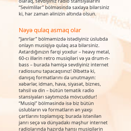
olaraq, sevdiyiniz radio stansiyalarını
“Sevimlilər” bölməsində saxlaya bilərsiniz
ki, hər zaman əlinizin altında olsun.
Nəyə qulaq asmaq olar
“Janrlar” bölməmizdə istədiyiniz üslubda
onlayn musiqiyə qulaq asa bilərsiniz.
Axtardığınızın fərqi yoxdur – heavy metal,
60-cı illərin retro musiqiləri və ya drum-n-
bass – burada həmişə sevdiyiniz internet
radiosunu tapacaqsınız! Əlbəttə ki,
danışıq formatlarını da unutmayın:
xəbərlər, idman, hava, siyasət, biznes,
təhsil və din – bütün tematik radio
stansiyaları saytımızda mövcuddur!
“Musiqi” bölməsində isə biz bütün
üslubların və formatların ən yaxşı
çartlarını toplamışıq; burada istənilən
janrı seçə və dünyadakı məşhur internet
radiolarında hazırda hansı musiqilərin