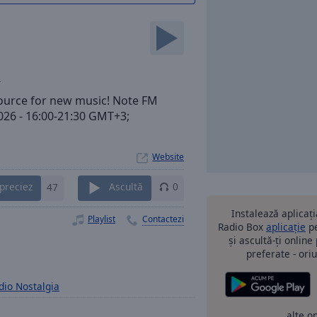
4
source for new music! Note FM
2026 - 16:00-21:30 GMT+3;
Website
preciez
47
Ascultă
0
Instalează aplicaț
Playlist
Contactezi
Radio Box
aplicație
pe
și ascultă-ți online
preferate - oriu
dio Nostalgia
alte o