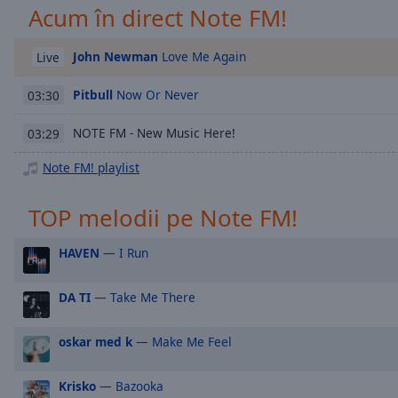
Chapters
Acum în direct Note FM!
Descriptions
John Newman
Love Me Again
Live
descriptions
off
,
Pitbull
Now Or Never
03:30
selected
NOTE FM - New Music Here!
03:29
Subtitles
Note FM! playlist
subtitles
settings
,
TOP melodii pe Note FM!
opens
subtitles
HAVEN
— I Run
settings
dialog
subtitles
DA TI
— Take Me There
off
,
selected
oskar med k
— Make Me Feel
Audio
Track
Krisko
— Bazooka