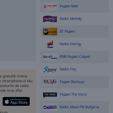
Радио Мая
Radio Melody
БГ Радио
Radio Energy
BNR Радио София
Radio City
ia gratuită Online
 smartphone-ul tău
Радио Витоша
 posturile de radio
nde te-ai afla!
Радио The Voice
Radio Maxx FM Bulgaria
ptiuni