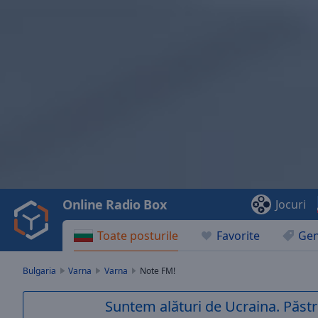
Video
Player
is
loading.
Play
Video
Online Radio Box
Jocuri
Play
Skip
Toate posturile
Favorite
Gen
Backward
Skip
Forward
Bulgaria
Varna
Varna
Note FM!
Mute
Current
Suntem alături de Ucraina. Păstr
Time
0:00