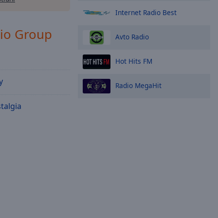
Internet Radio Best
io Group
Avto Radio
Hot Hits FM
y
Radio MegaHit
talgia