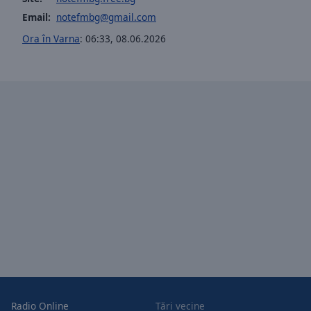
Opacity
Email:
notefmbg@gmail.com
Ora în Varna
:
06:33
,
08.06.2026
Font
Size
Text
Edge
Style
Font
Family
Reset
Done
Close
Modal
Dialog
End
Radio Online
Țări vecine