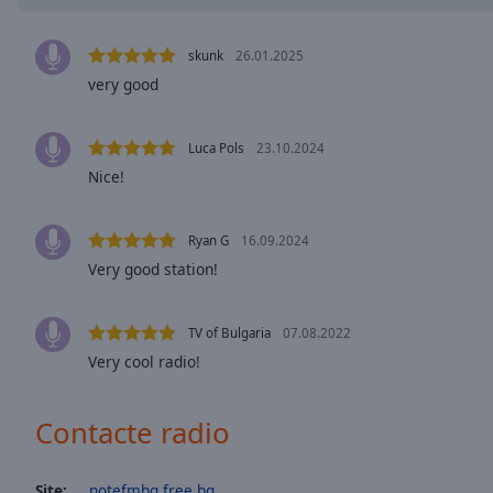
window.
Text
skunk
26.01.2025
Color
very good
Opacity
Luca Pols
23.10.2024
Nice!
Text
Background
Ryan G
16.09.2024
Color
Very good station!
Opacity
TV of Bulgaria
07.08.2022
Very cool radio!
Caption
Area
Contacte radio
Background
Color
Site:
notefmbg.free.bg