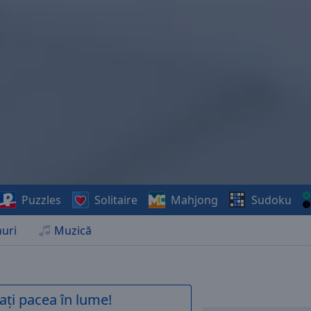
Puzzles
Solitaire
Mahjong
Sudoku
uri
Muzică
ați pacea în lume!