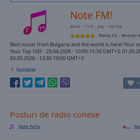
/
Duration
-:-
Note FM!
Loaded
:
0.00%
dance
r'n'b
pop
hip-hop
0:00
Rating:
5.0
Revizuiri
:
Stream
Type
Best music from Bulgaria and the world is here! Your 
LIVE
Your Top 100! - 29.04.2026 - 10:00-15:30 GMT+3; 01.05.
Seek to
live,
03.05.2026 - 13:30-19:00 GMT+3
currently
behind
Български
live
LIVE
Remaining
A
Time
-
-:-
1x
Posturi de radio conexe
Playback
Rate
Note Party
Ra
Chapters