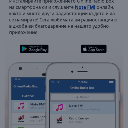
Инсталирайте приложението Online Radio Box
Backward
на смартфона си и слушайте
Note FM!
онлайн,
Skip
както и много други радиостанции където и да
Forward
се намирате! Сега любимата ви радиостанция е
Mute
в джоба ви благодарение на нашето удобно
Current
приложение.
Time
0:00
/
Duration
-:-
Loaded
:
0.00%
Stream
Type
LIVE
Seek to
live,
currently
behind
live
LIVE
БЪЛГАРИЯ
ЛЮБИМИ
Remaining
Note FM!
Note FM!
Time
-
dance
r'n'b
pop
hip-hop
dance
r'n'b
pop
hip-hop
-:-
Radio Energy
Radio Energy
pop
top40
pop
top40
1x