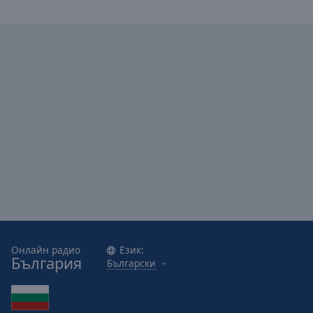
Caption
Area
Background
Color
Opacity
Font
Size
Text
Edge
Style
Онлайн радио
Език:
Font
България
Български
Family