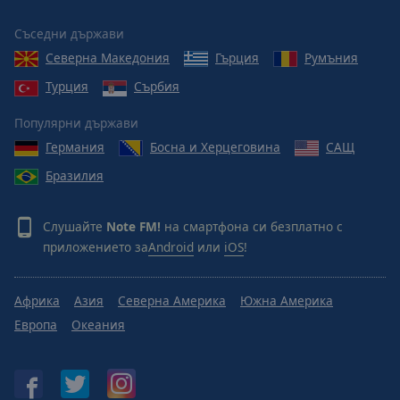
Reset
Done
Съседни държави
Close
Modal
Северна Македония
Гърция
Румъния
Dialog
Турция
Сърбия
End
of
Популярни държави
dialog
window.
Германия
Босна и Херцеговина
САЩ
Бразилия
Слушайте
Note FM!
на смартфона си безплатно с
приложението за
Android
или
iOS
!
Африка
Азия
Северна Америка
Южна Америка
Европа
Океания