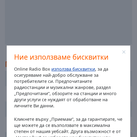
off
,
selected
Audio
Track
Picture-
in-
Picture
Ние използваме бисквитки
Fullscreen
This
Препоръчано
is
Online Radio Box
използва бисквитки
, за да
a
осигуряваме най-добро обслужване за
Радио Мая
потребителите си. Предпочитаните
modal
радиостанции и музикални жанрове, раздел
window.
Radio Melody
„Предпочитани“, обзорите на станции и много
други услуги се нуждаят от обработване на
Beginning
личните Ви данни.
БГ Радио
of
dialog
Кликнете върху „Приемам“, за да гарантирате, че
window.
Magic FM
ще можете да се възползвате в максимална
Escape
степен от нашия уебсайт. Друга възможност е от
will