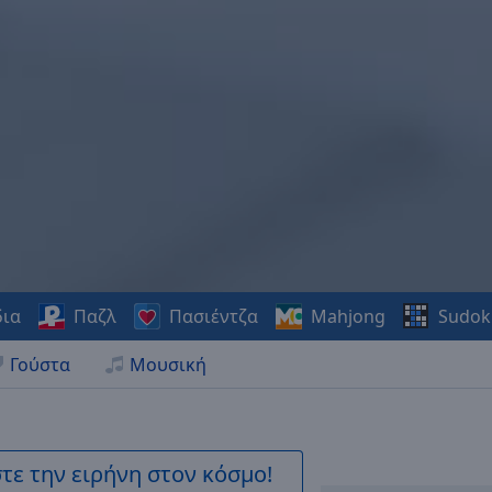
δια
Παζλ
Πασιέντζα
Mahjong
Sudok
Γούστα
Μουσική
ε την ειρήνη στον κόσμο!