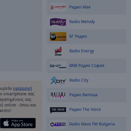
Радио Мая
Radio Melody
БГ Радио
Radio Energy
BNR Радио София
Radio City
δωρεάν
εφαρμογή
το smartphone σας
Радио Витоша
 αγαπημένους σας
ί online - όπου και
Радио The Voice
κεστε!
Radio Maxx FM Bulgaria