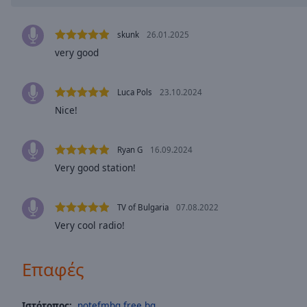
window.
Text
skunk
26.01.2025
Color
very good
Opacity
Luca Pols
23.10.2024
Nice!
Text
Background
Ryan G
16.09.2024
Color
Very good station!
Opacity
TV of Bulgaria
07.08.2022
Very cool radio!
Caption
Area
Επαφές
Background
Color
Ιστότοπος:
notefmbg.free.bg