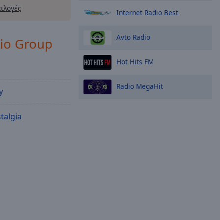
πιλογές
Internet Radio Best
Avto Radio
io Group
Hot Hits FM
Radio MegaHit
y
talgia