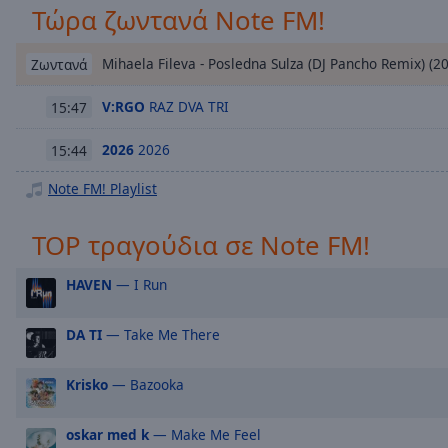
Chapters
Τώρα ζωντανά Note FM!
Descriptions
Mihaela Fileva - Posledna Sulza (DJ Pancho Remix) (2
Ζωντανά
descriptions
off
,
V:RGO
RAZ DVA TRI
15:47
selected
2026
2026
15:44
Subtitles
Note FM! Playlist
subtitles
settings
,
TOP τραγούδια σε Note FM!
opens
subtitles
HAVEN
— I Run
settings
dialog
subtitles
DA TI
— Take Me There
off
,
selected
Krisko
— Bazooka
Audio
Track
oskar med k
— Make Me Feel