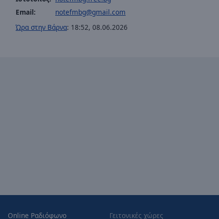
Opacity
Email:
notefmbg@gmail.com
Ώρα στην Βάρνα
:
18:52
,
08.06.2026
Font
Size
Text
Edge
Style
Font
Family
Reset
Done
Close
Modal
Dialog
End
Online Ραδιόφωνο
Γειτονικές χώρες