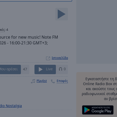
ικές
:
4
source for new music! Note FM
2026 - 16:00-21:30 GMT+3;
Ιστοσελίδα
Μου αρέσει
47
Live
0
Εγκαταστήστε τη 
Playlist
Επαφές
Online Radio Box σ
και ακούστε τους
ραδιοφωνικοί σταθμο
αν βρίσ
dio Nostalgia