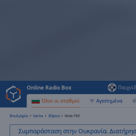
Video
Player
is
loading.
Play
Video
Online Radio Box
Παιχνί
Play
Skip
Όλοι οι σταθμοί
Αγαπημένα
Backward
Skip
Forward
Βουλγαρία
Varna
Βάρνα
Note FM!
Mute
Current
Συμπαράσταση στην Ουκρανία. Διατήρηστ
Time
0:00