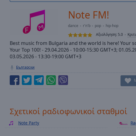
/
Duration
-:-
Note FM!
Loaded
:
0.00%
dance
r'n'b
pop
hip-hop
0:00
Αξιολόγηση:
5.0
Κριτ
Stream
Type
Best music from Bulgaria and the world is here! Your 
LIVE
Your Top 100! - 29.04.2026 - 10:00-15:30 GMT+3; 01.05.
Seek to
live,
03.05.2026 - 13:30-19:00 GMT+3
currently
behind
Български
live
LIVE
Remaining
Time
-
-:-
1x
Σχετικοί ραδιοφωνικοί σταθμοί
Playback
Rate
Note Party
Ra
Chapters