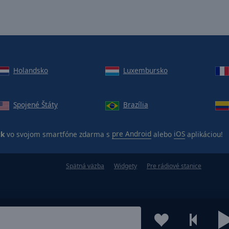
Holandsko
Luxembursko
Spojené Štáty
Brazília
ck
vo svojom smartfóne zdarma s
pre Android
alebo
iOS
aplikáciou!
Spätná väzba
Widgety
Pre rádiové stanice