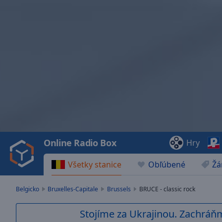
Video
Player
is
loading.
Play
Video
Online Radio Box
Hry
Play
Skip
Všetky stanice
Obľúbené
Žá
Backward
Skip
Forward
Belgicko
Bruxelles-Capitale
Brussels
BRUCE - classic rock
Mute
Current
Stojíme za Ukrajinou. Zachráň
Time
0:00