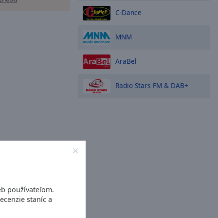
C-Dance
MNM
AraBel
Radio Stars FM & DAB+
eb používateľom.
ecenzie staníc a