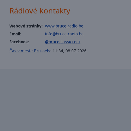
window.
Rádiové kontakty
Text
Color
Webové stránky:
www.bruce-radio.be
Email:
info@bruce-radio.be
Opacity
Facebook:
@bruceclassicrock
Čas v meste Brussels
:
11:34
,
08.07.2026
Text
Background
Color
Opacity
Caption
Area
Background
Color