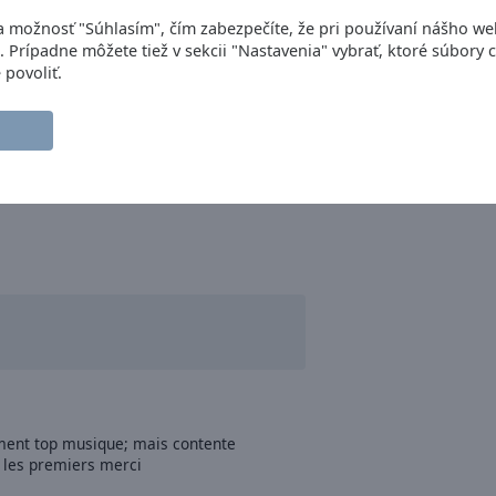
na možnosť "Súhlasím", čím zabezpečíte, že pri používaní nášho w
. Prípadne môžete tiež v sekcii "Nastavenia" vybrať, ktoré súbory 
 povoliť.
ment top musique; mais contente
s les premiers merci