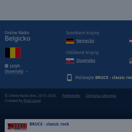
Opacity
Font
Size
Online Rádio
Susediace krajiny
Belgicko
Nemecko
Text
Obľúbené krajiny
Edge
Style
Slovensko
Jazyk:
Slovenský
Font
Počúvajte
BRUCE - classic ro
Family
© Online Radio Box, 2015-2026.
Podmienky
Ochrana súkromia
Created by
Final Level
Reset
Done
Close
Modal
BRUCE - classic rock
Dialog
End