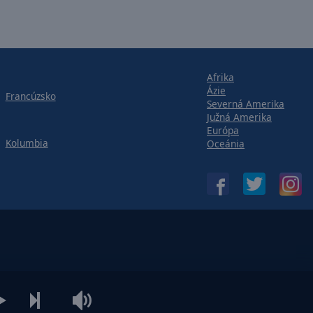
Afrika
Ázie
Francúzsko
Severná Amerika
Južná Amerika
Európa
Kolumbia
Oceánia