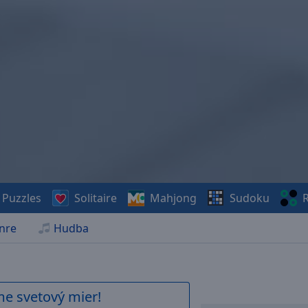
Puzzles
Solitaire
Mahjong
Sudoku
R
nre
Hudba
me svetový mier!