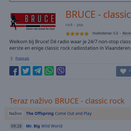
/
Duration
-:-
BRUCE - classic
Loaded
:
0.00%
rock
pop
0:00
Hodnotenie:
5.0
Rece
Stream
Type
Welkom bij Bruce! Dé radio waar je 24/7 non-stop classic
LIVE
eerste en enige classic rock radiostation in Vlaanderen
Seek to
live,
currently
Français
behind
live
LIVE
P
Remaining
Time
-
-:-
1x
Teraz naživo BRUCE - classic rock
Playback
Rate
The Offspring
Come Out and Play
Naživo
Chapters
Mr. Big
Wild World
09:28