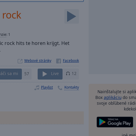
 rock
nzie
:
1
 rock hits te horen krijgt. Het
.
Webové stránky
áči sa mi
57
Live
12
Playlist
Kontakty
Nainštalujte si apl
Box
aplikáciu
do sma
svoje obľúbené rádi
kdeko
iné mo