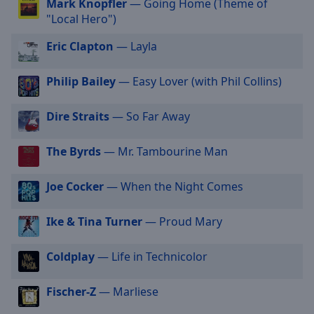
Mark Knopfler
— Going Home (Theme of
selected
"Local Hero")
Audio
Eric Clapton
— Layla
Track
Picture-
Philip Bailey
— Easy Lover (with Phil Collins)
in-
Picture
Dire Straits
— So Far Away
Fullscreen
This
is
The Byrds
— Mr. Tambourine Man
a
modal
Joe Cocker
— When the Night Comes
window.
Ike & Tina Turner
— Proud Mary
Beginning
of
dialog
Coldplay
— Life in Technicolor
window.
Escape
Fischer-Z
— Marliese
will