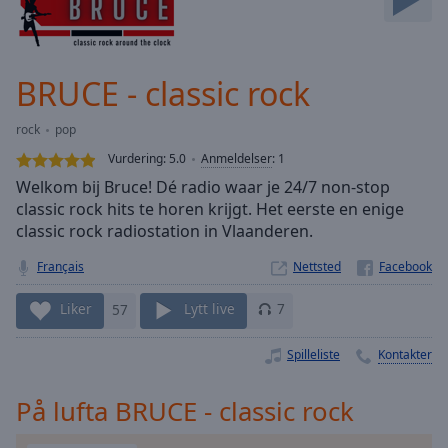
Skip
Forward
Mute
Current
BRUCE - classic rock
Time
0:00
/
rock
pop
Duration
-:-
Vurdering:
5.0
Anmeldelser
:
1
Loaded
:
Welkom bij Bruce! Dé radio waar je 24/7 non-stop
0.00%
classic rock hits te horen krijgt. Het eerste en enige
Stream
classic rock radiostation in Vlaanderen.
Type
LIVE
Seek to
Français
Nettsted
live,
currently
behind
Liker
57
Lytt live
7
live
LIVE
Remaining
Spilleliste
Kontakter
Time
-
-:-
På lufta BRUCE - classic rock
1x