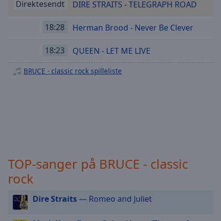
Playback
Direktesendt
DIRE STRAITS - TELEGRAPH ROAD
Rate
18:28
Herman Brood - Never Be Clever
Chapters
Chapters
18:23
QUEEN - LET ME LIVE
Descriptions
BRUCE - classic rock spilleliste
descriptions
off
,
selected
Subtitles
subtitles
settings
,
TOP-sanger på BRUCE - classic
opens
rock
subtitles
settings
dialog
Dire Straits
— Romeo and Juliet
subtitles
off
,