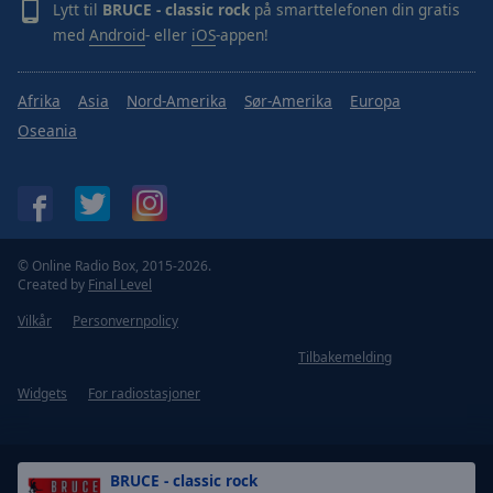
Lytt til
BRUCE - classic rock
på smarttelefonen din gratis
med
Android
- eller
iOS
-appen!
Afrika
Asia
Nord-Amerika
Sør-Amerika
Europa
Oseania
© Online Radio Box, 2015-2026.
Created by
Final Level
Vilkår
Personvernpolicy
Tilbakemelding
Widgets
For radiostasjoner
BRUCE - classic rock