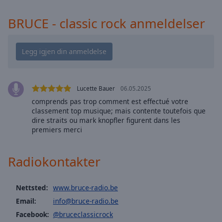
cancel
and
BRUCE - classic rock anmeldelser
close
the
window.
Text
Color
Lucette Bauer
06.05.2025
comprends pas trop comment est effectué votre
Opacity
classement top musique; mais contente toutefois que
dire straits ou mark knopfler figurent dans les
premiers merci
Text
Background
Radiokontakter
Color
Opacity
Nettsted:
www.bruce-radio.be
Email:
info@bruce-radio.be
Facebook:
@bruceclassicrock
Caption