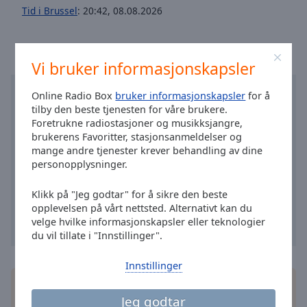
Area
Tid i Brussel
:
20:42
,
08.08.2026
Background
Color
Vi bruker informasjonskapsler
Opacity
Online Radio Box
bruker informasjonskapsler
for å
tilby den beste tjenesten for våre brukere.
Font
Foretrukne radiostasjoner og musikksjangre,
Size
brukerens Favoritter, stasjonsanmeldelser og
mange andre tjenester krever behandling av dine
personopplysninger.
Text
Edge
Klikk på "Jeg godtar" for å sikre den beste
Style
opplevelsen på vårt nettsted. Alternativt kan du
velge hvilke informasjonskapsler eller teknologier
du vil tillate i "Innstillinger".
Font
Family
Innstillinger
Installer den gratis Online Radio Box
applikasjon
Reset
Jeg godtar
på smarttelefonen din og lytt til dine favoritt