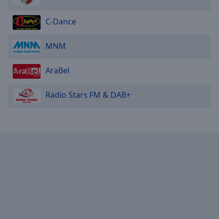
C-Dance
MNM
AraBel
Radio Stars FM & DAB+