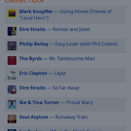
off
,
selected
Mark Knopfler
— Going Home (Theme of
"Local Hero")
Audio
Track
Dire Straits
— Romeo and Juliet
Picture-
in-
Philip Bailey
— Easy Lover (with Phil Collins)
Picture
Fullscreen
The Byrds
— Mr. Tambourine Man
This
is
a
Eric Clapton
— Layla
modal
window.
Dire Straits
— So Far Away
Beginning
Ike & Tina Turner
— Proud Mary
of
dialog
Soul Asylum
— Runaway Train
window.
Escape
will