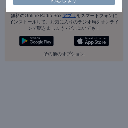
Reset
Done
Close
無料のOnline Radio Box
アプリ
をスマートフォンに
Modal
インストールして、お気に入りのラジオ局をオンライ
Dialog
ンで聴きましょう - どこにいても！
End
of
dialog
window.
その他のオプション