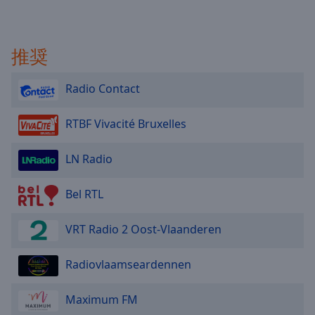
推奨
Radio Contact
RTBF Vivacité Bruxelles
LN Radio
Bel RTL
VRT Radio 2 Oost-Vlaanderen
Radiovlaamseardennen
Maximum FM