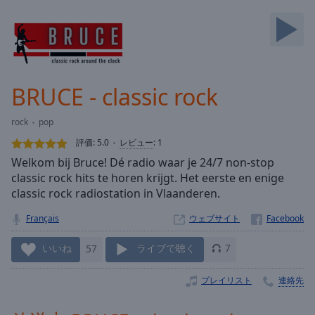
Backward
Skip
Forward
Mute
Current
Time
0:00
BRUCE - classic rock
/
Duration
-:-
rock
pop
Loaded
:
0.00%
評価:
5.0
レビュー
:
1
Stream
Welkom bij Bruce! Dé radio waar je 24/7 non-stop
Type
LIVE
classic rock hits te horen krijgt. Het eerste en enige
Seek to
classic rock radiostation in Vlaanderen.
live,
currently
Français
ウェブサイト
behind
live
LIVE
Remaining
いいね
57
ライブで聴く
7
Time
-
-:-
プレイリスト
連絡先
1x