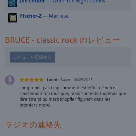
Joe Cocker
— When the Night Comes
cancel
and
Fischer-Z
— Marliese
close
the
window.
BRUCE - classic rock のレビュー
Text
Color
Opacity
Lucette Bauer
06.05.2025
comprends pas trop comment est effectué votre
Text
classement top musique; mais contente toutefois que
Background
dire straits ou mark knopfler figurent dans les
Color
premiers merci
Opacity
ラジオの連絡先