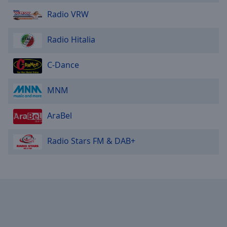
Radio VRW
Radio Hitalia
C-Dance
MNM
AraBel
Radio Stars FM & DAB+