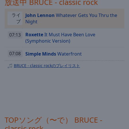
放送中 BRUCE - classic rock
Playback
Rate
ライ
John Lennon
Whatever Gets You Thru the
Chapters
ブ
Night
Chapters
Roxette
It Must Have Been Love
07:13
(Symphonic Version)
Descriptions
descriptions
07:08
Simple Minds
Waterfront
off
,
BRUCE - classic rockのプレイリスト
selected
Subtitles
subtitles
settings
,
opens
subtitles
settings
TOPソング（〜で） BRUCE -
dialog
subtitles
classic rock