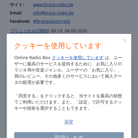
Caption
サイト:
www.bruce-radio.be
Area
Email:
info@bruce-radio.be
Background
Facebook:
@bruceclassicrock
Color
ブリュッセルの時刻
:
09:19
,
08.09.2026
Opacity
クッキーを使用しています
Font
Online Radio Box
クッキーを使用しています
は、ユー
ザーに最高のサービスを提供するために、お気に入りの
Size
ラジオ局や音楽ジャンル、ユーザーの「お気に入り」、
局のレビュー、その他多くのサービスにおいて個人デー
Text
タの処理が必要です。
Edge
Style
「同意する」をクリックすると、当サイトを最高の状態
でご利用いただけます。また、「設定」で許可するクッ
キーや技術を選択することもできます。
Font
Family
設定
同意します