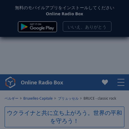
無料のモバイルアプリをインストールしてください
Online Radio Box
いいえ、ありがとう
Online Radio Box
Video
Player
is
ベルギー
Bruxelles-Capitale
ブリュッセル
BRUCE - classic rock
loading.
Play
ウクライナと共に立ち上がろう。世界の平和
Video
を守ろう！
Play
Skip