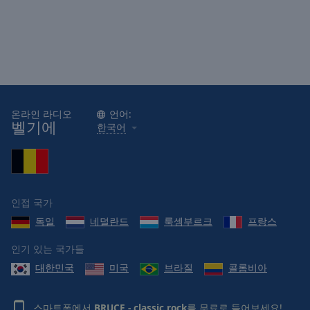
온라인 라디오
언어:
벨기에
한국어
인접 국가
독일
네덜란드
룩셈부르크
프랑스
인기 있는 국가들
대한민국
미국
브라질
콜롬비아
스마트폰에서
BRUCE - classic rock
를 무료로 들어보세요!