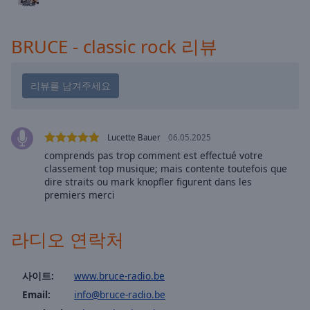
cancel
and
close
BRUCE - classic rock 리뷰
the
window.
Text
Color
Lucette Bauer
06.05.2025
Opacity
comprends pas trop comment est effectué votre
classement top musique; mais contente toutefois que
dire straits ou mark knopfler figurent dans les
Text
premiers merci
Background
Color
라디오 연락처
Opacity
사이트:
www.bruce-radio.be
Email:
info@bruce-radio.be
Caption