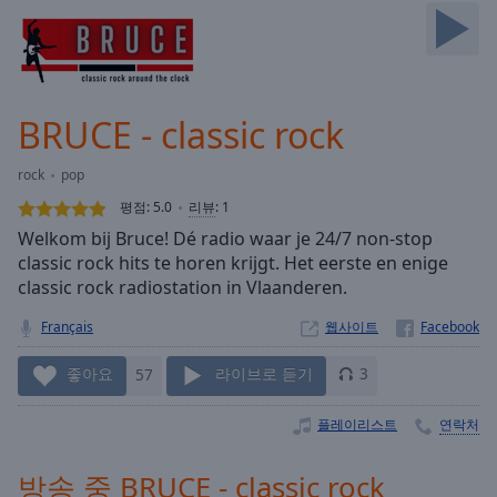
Skip
Forward
Mute
Current
Time
0:00
BRUCE - classic rock
/
Duration
-:-
rock
pop
Loaded
:
0.00%
평점:
5.0
리뷰
:
1
Stream
Welkom bij Bruce! Dé radio waar je 24/7 non-stop
Type
LIVE
classic rock hits te horen krijgt. Het eerste en enige
Seek to
classic rock radiostation in Vlaanderen.
live,
currently
Français
웹사이트
behind
live
LIVE
Remaining
좋아요
57
라이브로 듣기
3
Time
-
-:-
플레이리스트
연락처
1x
방송 중 BRUCE - classic rock