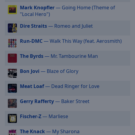
selected
Mark Knopfler
— Going Home (Theme of
"Local Hero")
Audio
Track
Dire Straits
— Romeo and Juliet
Picture-
in-
Run-DMC
— Walk This Way (feat. Aerosmith)
Picture
Fullscreen
The Byrds
— Mr. Tambourine Man
This
is
a
Bon Jovi
— Blaze of Glory
modal
window.
Meat Loaf
— Dead Ringer for Love
Beginning
Gerry Rafferty
— Baker Street
of
dialog
Fischer-Z
— Marliese
window.
Escape
will
The Knack
— My Sharona