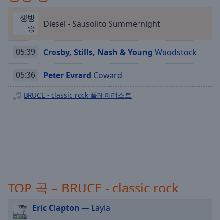
Playback
Rate
생방
Diesel - Sausolito Summernight
Chapters
송
Chapters
05:39
Crosby, Stills, Nash & Young
Woodstock
Descriptions
05:36
Peter Evrard
Coward
descriptions
off
,
BRUCE - classic rock 플레이리스트
selected
Subtitles
subtitles
settings
,
opens
subtitles
TOP 곡 – BRUCE - classic rock
settings
dialog
subtitles
Eric Clapton
— Layla
off
,