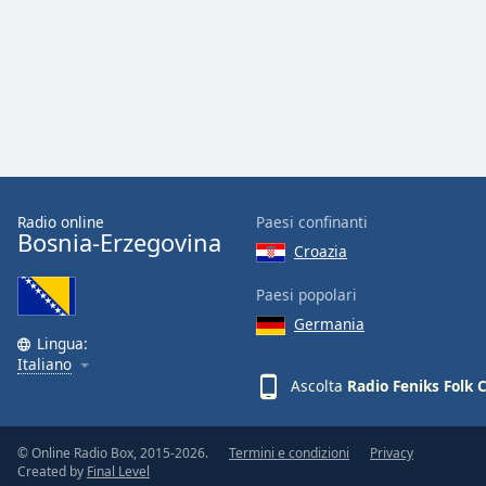
Audio
Track
Picture-
in-
Picture
Fullscreen
This
is
a
modal
Radio online
Paesi confinanti
Bosnia-Erzegovina
window.
Croazia
Beginning
Paesi popolari
of
Germania
dialog
Lingua:
Italiano
window.
Ascolta
Radio Feniks Folk 
Escape
will
cancel
© Online Radio Box, 2015-2026.
Termini e condizioni
Privacy
and
Created by
Final Level
close