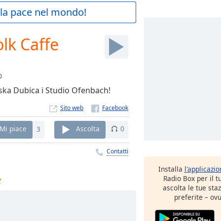
a la pace nel mondo!
lk Caffe
0
rska Dubica i Studio Ofenbach!
Sito web
Mi piace
3
Ascolta
0
Contatti
Installa
l'applicazi
e
Radio Box per il 
ascolta le tue sta
preferite – ovu