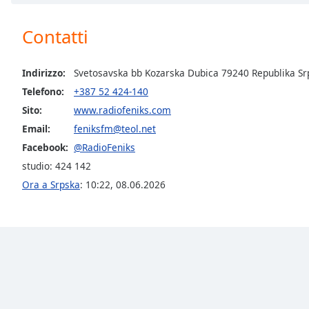
Chapters
Chapters
Contatti
Descriptions
Indirizzo:
Svetosavska bb Kozarska Dubica 79240 Republika Sr
descriptions
Telefono:
+387 52 424-140
off
,
Sito:
www.radiofeniks.com
selected
Email:
feniksfm@teol.net
Subtitles
Facebook:
@RadioFeniks
subtitles
studio: 424 142
settings
,
Ora a Srpska
:
10:22
,
08.06.2026
opens
subtitles
settings
dialog
subtitles
off
,
selected