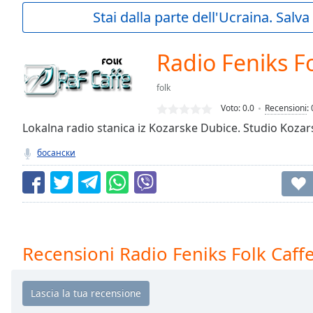
Current
Stai dalla parte dell'Ucraina. Salv
Time
0:00
/
Duration
-:-
Radio Feniks Fo
Loaded
:
0.00%
folk
0:00
Voto:
0.0
Recensioni
:
Stream
Type
Lokalna radio stanica iz Kozarske Dubice. Studio Koza
LIVE
Seek to
босански
live,
currently
behind
live
LIVE
Remaining
Time
-
-:-
Recensioni Radio Feniks Folk Caff
1x
Playback
Rate