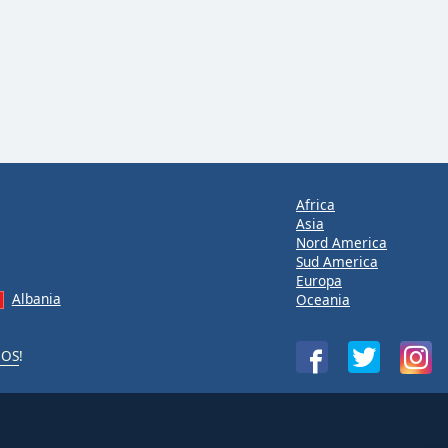
Africa
Asia
Nord America
Sud America
Europa
Albania
Oceania
iOS
!