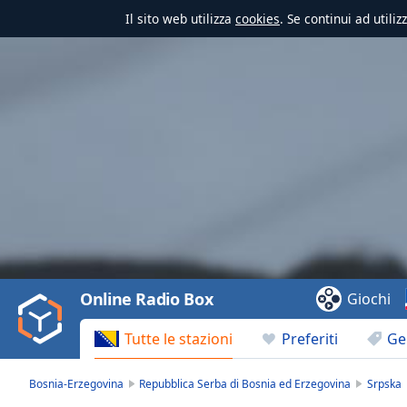
Il sito web utilizza
cookies
. Se continui ad utili
Video
Player
is
loading.
Play
Video
Online Radio Box
Giochi
Play
Skip
Tutte le stazioni
Preferiti
Ge
Backward
Skip
Forward
Bosnia-Erzegovina
Repubblica Serba di Bosnia ed Erzegovina
Srpska
Mute