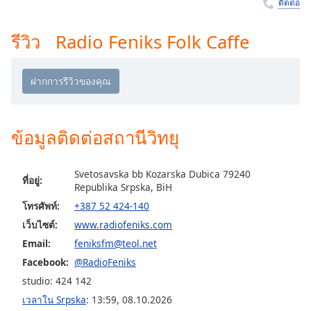
ติดต่อ
Time
-
-:-
รีวิว Radio Feniks Folk Caffe
1x
Playback
Rate
Chapters
Chapters
ข้อมูลติดต่อสถานีวิทยุ
Descriptions
Svetosavska bb Kozarska Dubica 79240
ที่อยู่:
descriptions
Republika Srpska, BiH
off
,
โทรศัพท์:
+387 52 424-140
selected
เว็บไซต์:
www.radiofeniks.com
Subtitles
Email:
feniksfm@teol.net
Facebook:
@RadioFeniks
subtitles
studio: 424 142
settings
,
opens
เวลาใน Srpska
:
13:59
,
08.10.2026