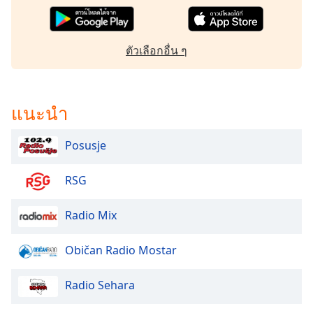
dialog
window.
Escape
ตัวเลือกอื่น ๆ
will
cancel
and
close
แนะนำ
the
window.
Posusje
Text
Color
RSG
Radio Mix
Opacity
Običan Radio Mostar
Text
Background
Radio Sehara
Color