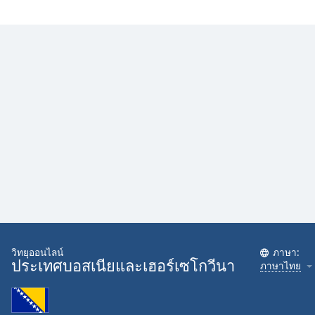
Opacity
Caption
Area
Background
Color
Opacity
Font
Size
Text
วิทยุออนไลน์
ภาษา:
Edge
ประเทศบอสเนียและเฮอร์เซโกวีนา
ภาษาไทย
Style
Font