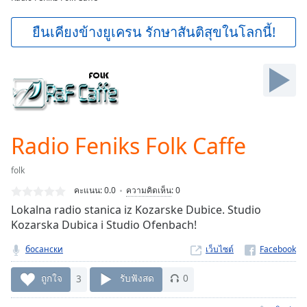
Play
Video
ยืนเคียงข้างยูเครน รักษาสันติสุขในโลกนี้!
Play
Skip
Backward
Skip
Forward
Mute
Current
Time
0:00
Radio Feniks Folk Caffe
/
Duration
-:-
folk
Loaded
:
คะแนน:
0.0
ความคิดเห็น
:
0
0.00%
Stream
Lokalna radio stanica iz Kozarske Dubice. Studio
Type
LIVE
Kozarska Dubica i Studio Ofenbach!
Seek to
босански
เว็บไซต์
live,
currently
behind
ถูกใจ
3
รับฟังสด
0
live
LIVE
Remaining