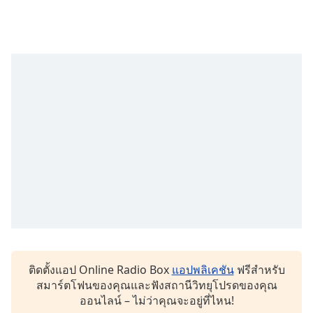
subtitles
settings
dialog
subtitles
off
,
selected
Audio
Track
Picture-
in-
Picture
Fullscreen
This
is
a
modal
window.
ติดตั้งแอป Online Radio Box
แอปพลิเคชัน
ฟรีสำหรับ
สมาร์ตโฟนของคุณและฟังสถานีวิทยุโปรดของคุณ
Beginning
ออนไลน์ – ไม่ว่าคุณจะอยู่ที่ไหน!
of