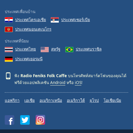
Family
ประเทศเพื่อนบ้าน
ประเทศโครเอเชีย
ประเทศเซอร์เบีย
Reset
ประเทศมอนเตเนโกร
Done
Close
ประเทศที่นิยม
Modal
Dialog
ประเทศไทย
สหรัฐ
ประเทศบราซิล
End
ประเทศเยอรมนี
of
dialog
window.
ฟัง
Radio Feniks Folk Caffe
บนโทรศัพท์สมาร์ตโฟนของคุณได้
ฟรีด้วยแอปพลิเคชัน
Android
หรือ
iOS
!
แอฟริกา
เอเชีย
อเมริกาเหนือ
อเมริกาใต้
ยุโรป
โอเชียเนีย