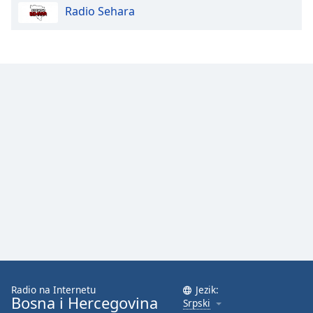
Radio Sehara
Opacity
Caption
Area
Background
Color
Opacity
Font
Size
Text
Edge
Style
Radio na Internetu
Jezik:
Bosna i Hercegovina
Srpski
Font