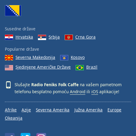
Family
Reset
Susedne države
Done
Hrvatska
Srbija
Crna Gora
Close
Modal
Dialog
Popularne države
End
Severna Makedonija
Kosovo
of
dialog
Sjedinjene Američke Države
Brazil
window.
Slušajte
Radio Feniks Folk Caffe
na vašem pametnom
telefonu besplatno pomoću
Android
ili
iOS
aplikacije!
Afrike
Azije
Severna Amerika
Južna Amerika
Europe
Okeanija