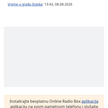
subtitles
Vreme u gradu Srpska
:
13:43
,
08.08.2026
settings
dialog
subtitles
off
,
selected
Audio
Track
Picture-
in-
Picture
Fullscreen
This
is
a
modal
window.
Beginning
Instalirajte besplatnu Online Radio Box
aplikacija
of
aplikaciju na svom pametnom telefonu i slušajte