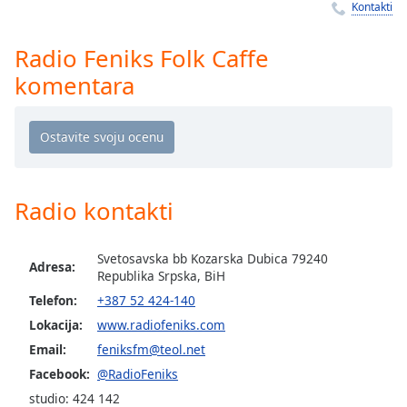
Time
-
Kontakti
-:-
Radio Feniks Folk Caffe
1x
komentara
Playback
Rate
Chapters
Chapters
Radio kontakti
Descriptions
descriptions
Svetosavska bb Kozarska Dubica 79240
off
,
Adresa:
Republika Srpska, BiH
selected
Telefon:
+387 52 424-140
Subtitles
Lokacija:
www.radiofeniks.com
subtitles
Email:
feniksfm@teol.net
settings
,
Facebook:
@RadioFeniks
opens
studio: 424 142