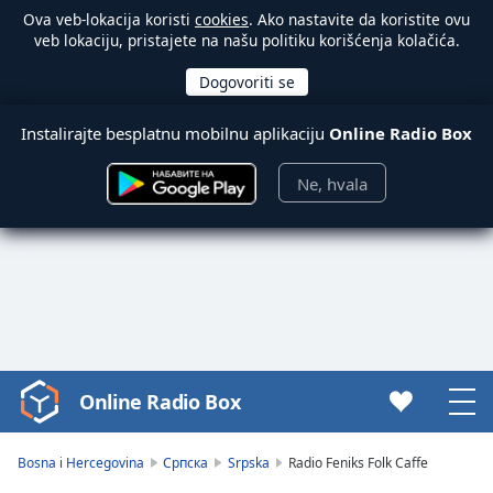
Ova veb-lokacija koristi
cookies
. Ako nastavite da koristite ovu
veb lokaciju, pristajete na našu politiku korišćenja kolačića.
Instalirajte besplatnu mobilnu aplikaciju
Online Radio Box
Ne, hvala
Online Radio Box
Video
Player
is
Bosna i Hercegovina
Српска
Srpska
Radio Feniks Folk Caffe
loading.