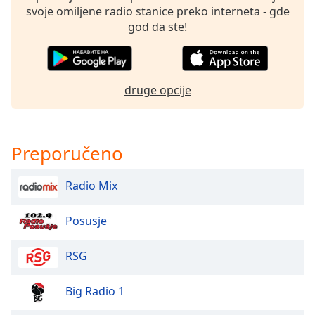
dialog
svoje omiljene radio stanice preko interneta - gde
window.
god da ste!
Escape
will
cancel
and
druge opcije
close
the
window.
Preporučeno
Text
Color
Radio Mix
Opacity
Posusje
RSG
Text
Background
Big Radio 1
Color