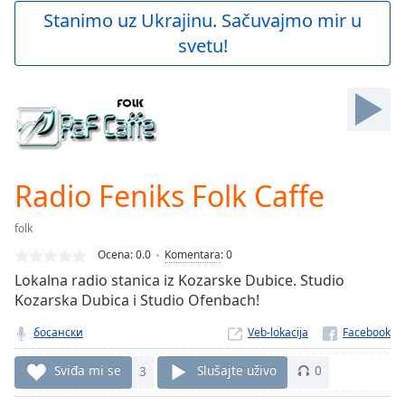
Play
Stanimo uz Ukrajinu. Sačuvajmo mir u
Video
svetu!
Play
Skip
Backward
Skip
Forward
Mute
Current
Time
0:00
Radio Feniks Folk Caffe
/
Duration
-:-
folk
Loaded
:
0.00%
Ocena:
0.0
Komentara
:
0
Stream
Lokalna radio stanica iz Kozarske Dubice. Studio
Type
LIVE
Kozarska Dubica i Studio Ofenbach!
Seek to
live,
босански
Veb-lokacija
currently
behind
Sviđa mi se
3
Slušajte uživo
0
live
LIVE
Remaining