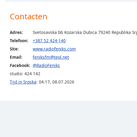
Chapters
Chapters
Contacten
Descriptions
Adres:
Svetosavska bb Kozarska Dubica 79240 Republika Sr
descriptions
Telefoon:
+387 52 424-140
off
,
Site:
www.radiofeniks.com
selected
Email:
feniksfm@teol.net
Subtitles
Facebook:
@RadioFeniks
subtitles
studio: 424 142
settings
,
Tijd in Srpska
:
04:17
,
08.07.2026
opens
subtitles
settings
dialog
subtitles
off
,
selected