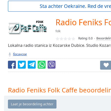
Current
Sta achter Oekraïne. Red de vre
Time
0:00
/
Duration
-:-
Radio Feniks Fo
Loaded
:
0.00%
folk
0:00
Rating:
0.0
Beoordeli
Stream
Type
Lokalna radio stanica iz Kozarske Dubice. Studio Koza
LIVE
Seek to
босански
live,
currently
behind
live
LIVE
Remaining
Time
-
-:-
Radio Feniks Folk Caffe beoordel
1x
Playback
Rate