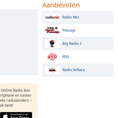
Aanbevolen
Radio Mix
Posusje
Big Radio 2
RSG
Radio Sehara
s Online Radio Box
rtphone en luister
iete radiozenders –
ok bent!