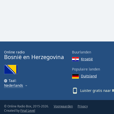
Audio
Track
Picture-
in-
Picture
Fullscreen
This
is
a
modal
Online radio
Buurlanden
Bosnië en Herzegovina
window.
Kroatië
Beginning
Populaire landen
of
Duitsland
dialog
Taal:
Nederlands
window.
Luister gratis naar
R
Escape
will
cancel
© Online Radio Box, 2015-2026.
Voorwaarden
Privacy
and
Created by
Final Level
close