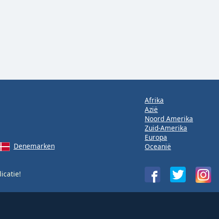
Afrika
Azië
Noord Amerika
Zuid-Amerika
Europa
Denemarken
Oceanië
icatie!