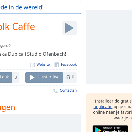
de in de wereld!
lk Caffe
ngen
:
0
rska Dubica i Studio Ofenbach!
Website
Leuk
3
Luister live
0
Contacten
Installeer de grati
ingen
applicatie
op je sma
online naar je favor
waar je o