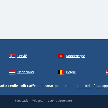
Servië
Montenegro
Nederland
België
adio Feniks Folk Caffe
op je smartphone met de
Android-
of
iOS-
appl
Feedback
Widgets
Voor radiozenders