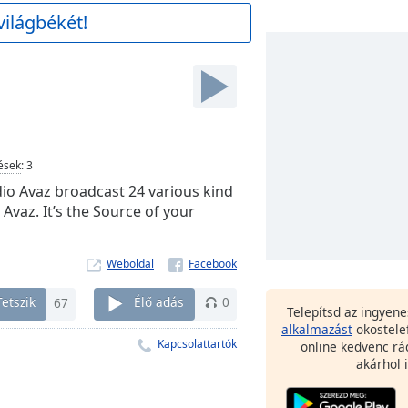
világbékét!
ések
:
3
dio Avaz broadcast 24 various kind
Avaz. It’s the Source of your
Weboldal
Tetszik
67
Élő adás
0
Telepítsd az ingyen
alkalmazást
okostele
Kapcsolattartók
online kedvenc rá
akárhol i