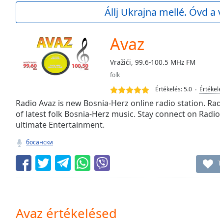
Current
Állj Ukrajna mellé. Óvd a 
Time
0:00
/
Duration
-:-
Avaz
Loaded
:
0.00%
Vražići, 99.6-100.5 MHz FM
0:00
folk
Stream
Type
LIVE
Értékelés:
5.0
Értékel
Seek to
Radio Avaz is new Bosnia-Herz online radio station. Ra
live,
of latest folk Bosnia-Herz music. Stay connect on Radio 
currently
ultimate Entertainment.
behind
live
LIVE
Remaining
босански
Time
-
-:-
1x
Playback
Rate
Avaz értékelésed