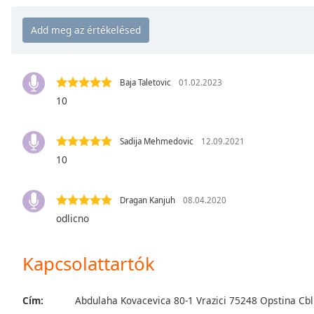
Chapters
Chapters
Descriptions
descriptions
Baja Taletovic
01.02.2023
off
,
10
selected
Sadija Mehmedovic
12.09.2021
Subtitles
10
subtitles
settings
,
opens
Dragan Kanjuh
08.04.2020
subtitles
odlicno
settings
dialog
Kapcsolattartók
subtitles
off
,
selected
Cím:
Abdulaha Kovacevica 80-1 Vrazici 75248 Opstina Cbl