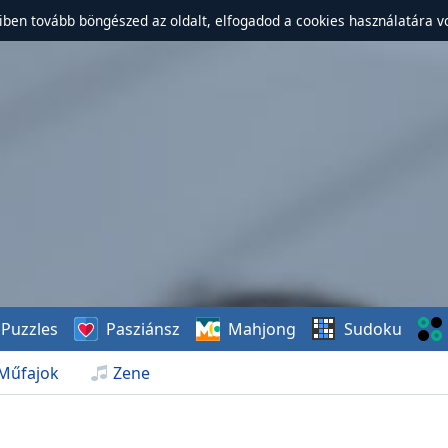
ben tovább böngészed az oldalt, elfogadod a cookies használatára v
Puzzles
Pasziánsz
Mahjong
Sudoku
Műfajok
Zene