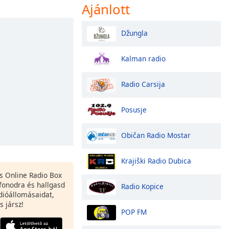
Ajánlott
Džungla
Kalman radio
Radio Carsija
Posusje
Običan Radio Mostar
Krajiški Radio Dubica
es Online Radio Box
fonodra és hallgasd
Radio Kopice
dióállomásaidat,
s jársz!
POP FM