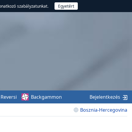
onatkozó szabályzatunkat.
Reversi
Backgammon
Bejelentkezés
Bosznia-Hercegovina