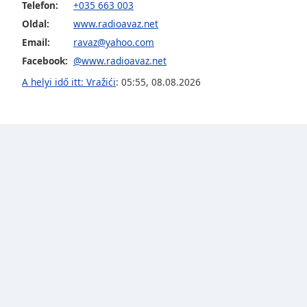
Telefon:
+035 663 003
Audio
Track
Oldal:
www.radioavaz.net
Email:
ravaz@yahoo.com
Picture-
in-
Facebook:
@www.radioavaz.net
Picture
Fullscreen
A helyi idő itt: Vražići
:
05:55
,
08.08.2026
This
is
a
modal
window.
Beginning
of
dialog
window.
Escape
will
cancel
and
close