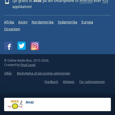
Lyt gratis til
Avaz
på din smartphone til
Android
eller
iOS
applikation!
Afrika
Asien
Nordamerika
Sydamerika
Europa
Oceanien
© Online Radio Box, 2015-2026.
Created by
Final Level
Vilkår
Beskyttelse af personlige oplysninger
Feedback
Widgets
For radiostationer
Avaz