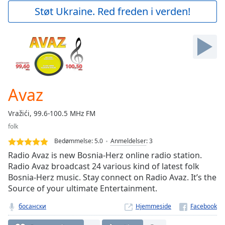
Play
Støt Ukraine. Red freden i verden!
Video
Play
Skip
Backward
Skip
Forward
Mute
Current
Avaz
Time
0:00
/
Vražići, 99.6-100.5 MHz FM
Duration
-:-
folk
Loaded
:
0.00%
Bedømmelse:
5.0
Anmeldelser
:
3
Stream
Radio Avaz is new Bosnia-Herz online radio station.
Type
LIVE
Radio Avaz broadcast 24 various kind of latest folk
Bosnia-Herz music. Stay connect on Radio Avaz. It’s the
Seek to
live,
Source of your ultimate Entertainment.
currently
behind
босански
Hjemmeside
live
LIVE
Remaining