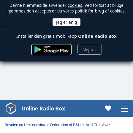
Denne hjemmeside anvender
cookies
. Ved fortsat at bruge
hjemmesiden accepterer du vores politik for brug af cookies.
Installer den gratis mobil-app
Online Radio Box
Nej tak
Online Radio Box
Video
Player
is
Bosnien og Hercegovina
Federation of B&H
Vražići
Avaz
loading.