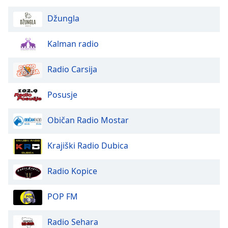
Opacity
Džungla
Caption
Kalman radio
Area
Background
Radio Carsija
Color
Posusje
Opacity
Običan Radio Mostar
Font
Krajiški Radio Dubica
Size
Radio Kopice
Text
Edge
POP FM
Style
Radio Sehara
Font