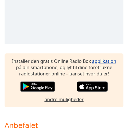
dialog
window.
Escape
will
cancel
and
close
the
window.
Installer den gratis Online Radio Box
applikation
Text
på din smartphone, og lyt til dine foretrukne
Color
radiostationer online – uanset hvor du er!
Opacity
andre muligheder
Text
Background
Color
Anbefalet