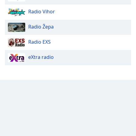
Family
Radio Vihor
Reset
Radio Žepa
Done
Close
Radio EXS
Modal
Dialog
End
eXtra radio
of
dialog
window.