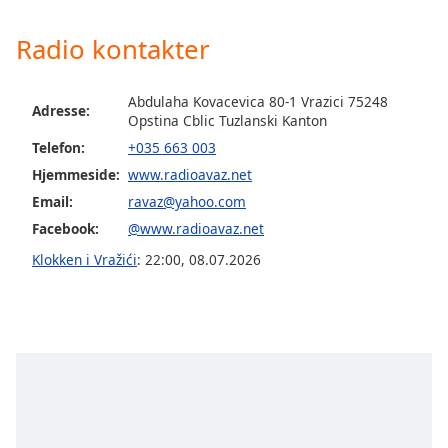
subtitles
settings
Radio kontakter
dialog
subtitles
off
,
Abdulaha Kovacevica 80-1 Vrazici 75248
Adresse:
selected
Opstina Cblic Tuzlanski Kanton
Telefon:
+035 663 003
Audio
Track
Hjemmeside:
www.radioavaz.net
Email:
ravaz@yahoo.com
Picture-
in-
Facebook:
@www.radioavaz.net
Picture
Klokken i Vražići
:
22:00
,
08.07.2026
Fullscreen
This
is
a
modal
window.
Beginning
of