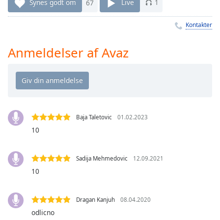
Time
-
Synes godt om
67
Live
1
-:-
Kontakter
1x
Playback
Anmeldelser af Avaz
Rate
Chapters
Chapters
Descriptions
Baja Taletovic
01.02.2023
descriptions
10
off
,
selected
Sadija Mehmedovic
12.09.2021
10
Subtitles
subtitles
settings
,
Dragan Kanjuh
08.04.2020
opens
odlicno