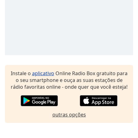
dialog
window.
Escape
will
cancel
and
close
the
window.
Text
Instale o
aplicativo
Online Radio Box gratuito para
Color
o seu smartphone e ouça as suas estações de
rádio favoritas online - onde quer que você esteja!
Opacity
Text
outras opções
Background
Color