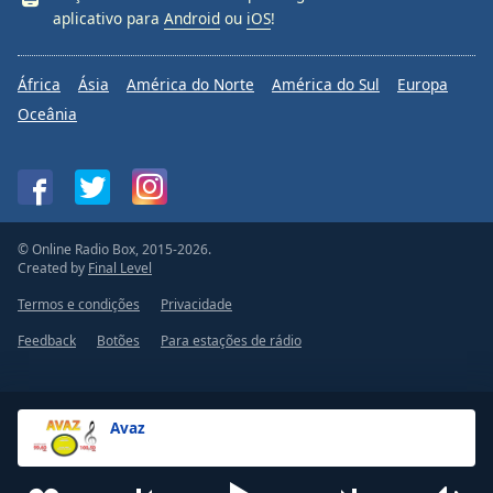
aplicativo para
Android
ou
iOS
!
África
Ásia
América do Norte
América do Sul
Europa
Oceânia
© Online Radio Box, 2015-2026.
Created by
Final Level
Termos e condições
Privacidade
Feedback
Botões
Para estações de rádio
Avaz