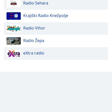
Radio Sehara
Family
Krajiški Radio Knežpolje
Reset
Done
Radio Vihor
Close
Modal
Dialog
Radio Žepa
End
of
eXtra radio
dialog
window.