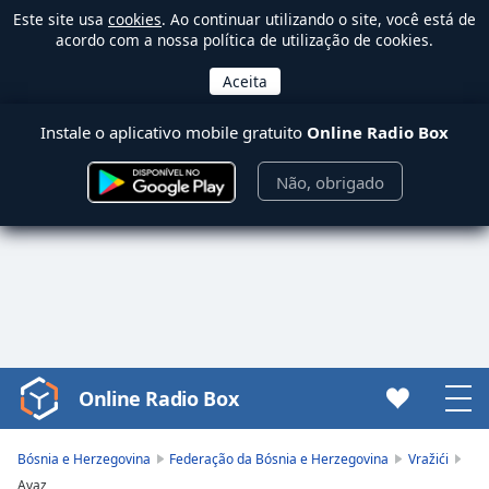
Este site usa
cookies
. Ao continuar utilizando o site, você está de
acordo com a nossa política de utilização de cookies.
Instale o aplicativo mobile gratuito
Online Radio Box
Não, obrigado
Online Radio Box
Video
Player
is
Bósnia e Herzegovina
Federação da Bósnia e Herzegovina
Vražići
loading.
Avaz