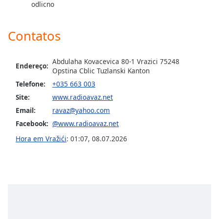
subtitles
odlicno
settings
dialog
Contatos
subtitles
off
,
selected
Abdulaha Kovacevica 80-1 Vrazici 75248
Endereço:
Opstina Cblic Tuzlanski Kanton
Audio
Track
Telefone:
+035 663 003
Site:
www.radioavaz.net
Picture-
in-
Email:
ravaz@yahoo.com
Picture
Facebook:
@www.radioavaz.net
Fullscreen
This
Hora em Vražići
:
01:07
,
08.07.2026
is
a
modal
window.
Beginning
of