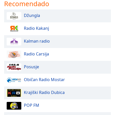
Recomendado
Opacity
Džungla
Caption
Area
Radio Kakanj
Background
Color
Kalman radio
Opacity
Radio Carsija
Posusje
Font
Size
Običan Radio Mostar
Text
Krajiški Radio Dubica
Edge
Style
POP FM
Font