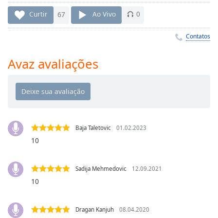
Time
-
-:-
Curtir
67
Ao Vivo
0
1x
Contatos
Playback
Rate
Avaz avaliações
Chapters
Chapters
Descriptions
descriptions
Baja Taletovic
01.02.2023
off
,
10
selected
Sadija Mehmedovic
12.09.2021
Subtitles
10
subtitles
settings
,
opens
Dragan Kanjuh
08.04.2020