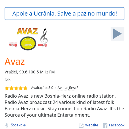
Play
Video
Apoie a Ucrânia. Salve a paz no mundo!
Play
Skip
Backward
Skip
Forward
Mute
Current
Time
0:00
Avaz
/
Duration
-:-
Vražići, 99.6-100.5 MHz FM
Loaded
:
folk
0.00%
Stream
Avaliação:
5.0
Avaliações
:
3
Type
LIVE
Radio Avaz is new Bosnia-Herz online radio station.
Seek to
Radio Avaz broadcast 24 various kind of latest folk
live,
Bosnia-Herz music. Stay connect on Radio Avaz. It’s the
currently
behind
Source of your ultimate Entertainment.
live
LIVE
Remaining
босански
Website