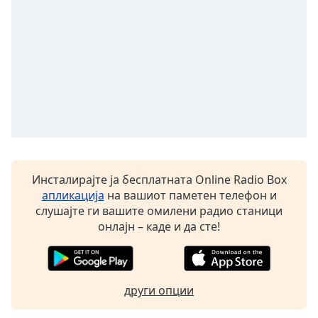
opens
subtitles
settings
dialog
subtitles
off
,
selected
Audio
Track
Picture-
Инсталирајте ја бесплатната Online Radio Box
in-
апликација
на вашиот паметен телефон и
Picture
слушајте ги вашите омилени радио станици
Fullscreen
This
онлајн – каде и да сте!
is
a
modal
window.
други опции