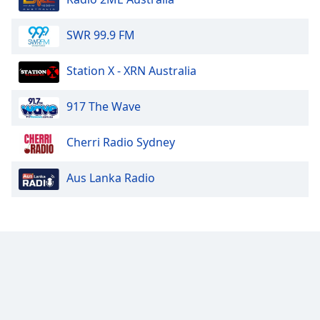
Color
SWR 99.9 FM
Opacity
Station X - XRN Australia
Caption
Area
917 The Wave
Background
Color
Cherri Radio Sydney
Opacity
Aus Lanka Radio
Font
Size
Text
Edge
Style