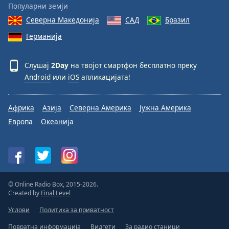
Популарни земји
Северна Македонија
САД
Бразил
Германија
Слушај
2Day
на твојот смартфон бесплатно преку
Android
или
iOS
апликацијата!
Африка
Азија
Северна Америка
Јужна Америка
Европа
Океанија
© Online Radio Box, 2015-2026.
Created by
Final Level
Услови
Политика за приватност
Повратна информација
Видгети
За радио станици