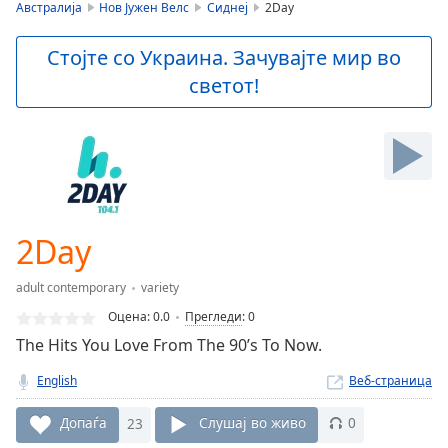
is
Австралија
Нов Јужен Велс
Сиднеј
2Day
loading.
Play
Стојте со Украина. Зачувајте мир во
Video
светот!
Play
Skip
Backward
Skip
Forward
Mute
Current
Time
0:00
2Day
/
Duration
-:-
adult contemporary
variety
Loaded
:
0.00%
Оцена:
0.0
Прегледи
:
0
Stream
The Hits You Love From The 90’s To Now.
Type
LIVE
English
Веб-страница
Seek to
live,
currently
Допаѓа
23
Слушај во живо
0
behind
live
LIVE