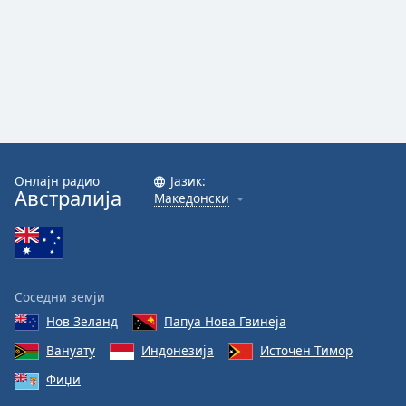
Font
Family
Reset
Done
Close
Modal
Dialog
Онлајн радио
Јазик:
End
Австралија
Македонски
of
dialog
window.
Соседни земји
Нов Зеланд
Папуа Нова Гвинеја
Вануату
Индонезија
Источен Тимор
Фиџи