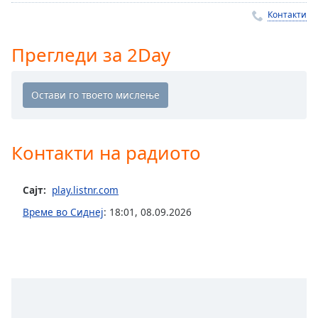
Remaining
Контакти
Time
-
-:-
Прегледи за 2Day
1x
Playback
Rate
Chapters
Контакти на радиото
Chapters
Descriptions
Сајт:
play.listnr.com
descriptions
Време во Сиднеј
:
18:01
,
08.09.2026
off
,
selected
Subtitles
subtitles
settings
,