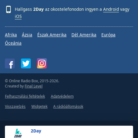
Hallgass
2Day
az okostelefonodon ingyen a
Android
vagy
iOS
Afrika
Ázsia
Észak Amerika
Dél Amerika
Európa
Óceánia
© Online Radio Box, 2015-2026.
Created by
Final Level
Felhasználási feltételek
Adatvédelem
Visszajelzés
Widgetek
A rádióállomások
2Day