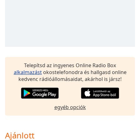
opens
subtitles
settings
dialog
subtitles
off
,
selected
Audio
Track
Telepítsd az ingyenes Online Radio Box
Picture-
alkalmazást
okostelefonodra és hallgasd online
in-
kedvenc rádióállomásaidat, akárhol is jársz!
Picture
Fullscreen
This
is
egyéb opciók
a
modal
window.
Ajánlott
Beginning