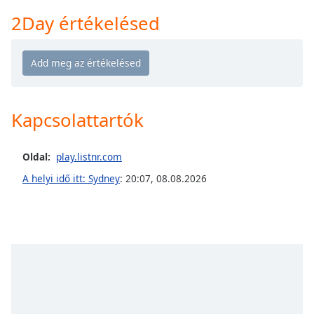
Remaining
Time
-
2Day értékelésed
-:-
1x
Playback
Rate
Kapcsolattartók
Chapters
Chapters
Oldal:
play.listnr.com
Descriptions
A helyi idő itt: Sydney
:
20:07
,
08.08.2026
descriptions
off
,
selected
Subtitles
subtitles
settings
,