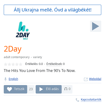
loading.
Play
Állj Ukrajna mellé. Óvd a világbékét!
Video
Play
Skip
Backward
Skip
Forward
Mute
Current
2Day
Time
0:00
/
adult contemporary
variety
Duration
-:-
Értékelés:
0.0
Értékelések
:
0
Loaded
:
The Hits You Love From The 90’s To Now.
0.00%
Stream
English
Weboldal
Type
LIVE
Seek to
Tetszik
23
Élő adás
0
live,
currently
behind
Kapcsolattartók
live
LIVE