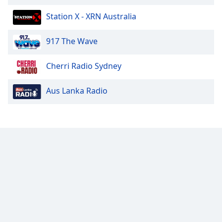
Station X - XRN Australia
Opacity
917 The Wave
Caption
Area
Cherri Radio Sydney
Background
Color
Aus Lanka Radio
Opacity
Font
Size
Text
Edge
Style