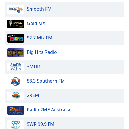
of
dialog
Smooth FM
window.
Escape
Gold MX
will
cancel
92.7 Mix FM
and
close
Big Hits Radio
the
window.
3MDR
Text
Color
88.3 Southern FM
2REM
Opacity
Radio 2ME Australia
Text
Background
SWR 99.9 FM
Color