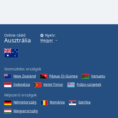
Font
Family
Reset
Done
Online rádió
Nyelv:
Ausztrália
Close
Magyar
Modal
Dialog
End
of
dialog
Szomszédos országok
window.
New Zealand
Pápua Új-Guinea
Vanuatu
Indonézia
Kelet-Timor
Fidzsi-szigetek
Népszerű országok
Németország
Románia
Szerbia
Magyarország