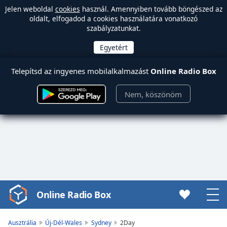
Jelen weboldal
cookies
használ. Amennyiben tovább böngészed az
oldalt, elfogadod a cookies használatára vonatkozó
szabályzatunkat.
Telepítsd az ingyenes mobilalkalmazást
Online Radio Box
Nem, köszönöm
Online Radio Box
Video
Player
is
Ausztrália
Új-Dél-Wales
Sydney
2Day