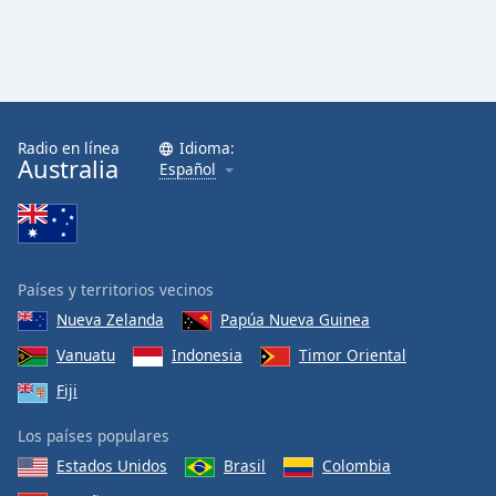
Font
Family
Reset
Done
Radio en línea
Idioma:
Australia
Close
Español
Modal
Dialog
End
of
dialog
Países y territorios vecinos
window.
Nueva Zelanda
Papúa Nueva Guinea
Vanuatu
Indonesia
Timor Oriental
Fiji
Los países populares
Estados Unidos
Brasil
Colombia