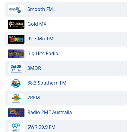
of
dialog
Smooth FM
window.
Escape
Gold MX
will
cancel
92.7 Mix FM
and
close
Big Hits Radio
the
window.
3MDR
Text
Color
88.3 Southern FM
2REM
Opacity
Radio 2ME Australia
Text
Background
SWR 99.9 FM
Color