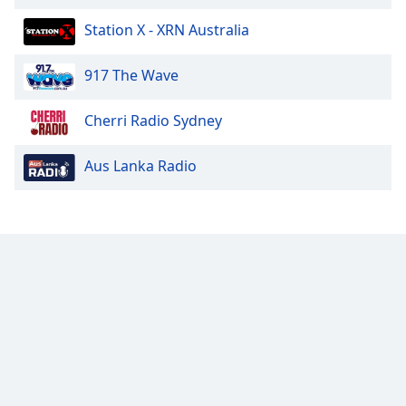
Station X - XRN Australia
Opacity
917 The Wave
Caption
Area
Cherri Radio Sydney
Background
Color
Aus Lanka Radio
Opacity
Font
Size
Text
Edge
Style