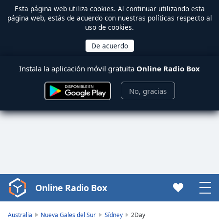
Esta página web utiliza
cookies
. Al continuar utilizando esta
página web, estás de acuerdo con nuestras políticas respecto al
uso de cookies.
Instala la aplicación móvil gratuita
Online Radio Box
No, gracias
Online Radio Box
Video
Player
is
Australia
Nueva Gales del Sur
Sídney
2Day