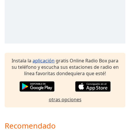
opens
subtitles
settings
dialog
subtitles
off
,
selected
Audio
Track
Instala la
aplicación
gratis Online Radio Box para
Picture-
su teléfono y escucha sus estaciones de radio en
in-
línea favoritas dondequiera que esté!
Picture
Fullscreen
This
is
otras opciones
a
modal
window.
Recomendado
Beginning