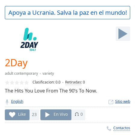
loading.
Play
Apoya a Ucrania. Salva la paz en el mundo!
Video
Play
Skip
Backward
Skip
Forward
Mute
Current
2Day
Time
0:00
/
adult contemporary
variety
Duration
-:-
Clasificacion:
0.0
Retiradas
:
0
Loaded
:
The Hits You Love From The 90’s To Now.
0.00%
Stream
English
Sitio web
Type
LIVE
Seek to
Like
23
En Vivo
0
live,
currently
behind
Contactos
live
LIVE