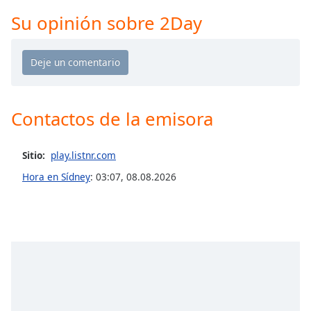
Remaining
Time
-
Su opinión sobre 2Day
-:-
1x
Playback
Rate
Contactos de la emisora
Chapters
Chapters
Sitio:
play.listnr.com
Descriptions
Hora en Sídney
:
03:07
,
08.08.2026
descriptions
off
,
selected
Subtitles
subtitles
settings
,