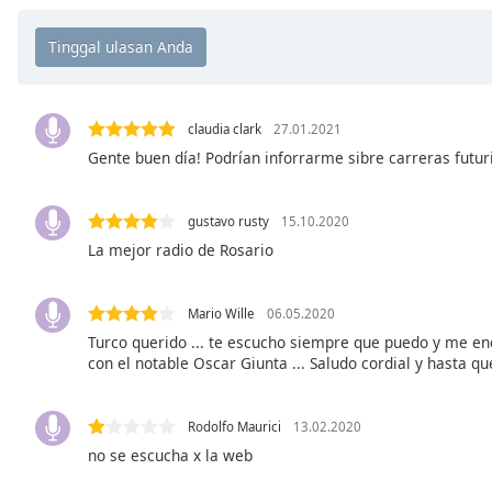
Chapters
Chapters
Descriptions
descriptions
claudia clark
27.01.2021
off
,
Gente buen día! Podrían inforrarme sibre carreras futur
selected
gustavo rusty
15.10.2020
Subtitles
La mejor radio de Rosario
subtitles
settings
,
opens
Mario Wille
06.05.2020
subtitles
Turco querido ... te escucho siempre que puedo y me en
settings
con el notable Oscar Giunta ... Saludo cordial y hasta q
dialog
subtitles
Rodolfo Maurici
13.02.2020
off
,
no se escucha x la web
selected