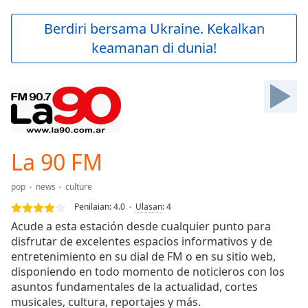
loading.
Play
Berdiri bersama Ukraine. Kekalkan
Video
keamanan di dunia!
Play
Skip
Backward
Skip
Forward
Mute
Current
Time
0:00
La 90 FM
/
Duration
-:-
pop
news
culture
Loaded
:
0.00%
Penilaian:
4.0
Ulasan
:
4
Stream
Acude a esta estación desde cualquier punto para
Type
LIVE
disfrutar de excelentes espacios informativos y de
Seek to
entretenimiento en su dial de FM o en su sitio web,
live,
disponiendo en todo momento de noticieros con los
currently
asuntos fundamentales de la actualidad, cortes
behind
live
LIVE
musicales, cultura, reportajes y más.