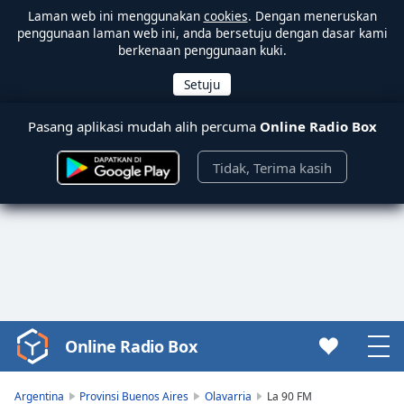
Laman web ini menggunakan
cookies
. Dengan meneruskan
penggunaan laman web ini, anda bersetuju dengan dasar kami
berkenaan penggunaan kuki.
Pasang aplikasi mudah alih percuma
Online Radio Box
Tidak, Terima kasih
Online Radio Box
Video
Player
is
Argentina
Provinsi Buenos Aires
Olavarria
La 90 FM