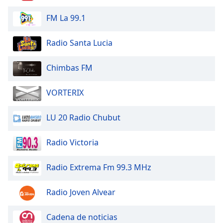
Font
FM La 99.1
Family
Radio Santa Lucia
Reset
Done
Chimbas FM
Close
Modal
Dialog
VORTERIX
End
of
LU 20 Radio Chubut
dialog
window.
Radio Victoria
Radio Extrema Fm 99.3 MHz
Radio Joven Alvear
Cadena de noticias