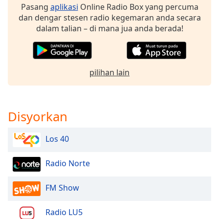
Pasang
aplikasi
Online Radio Box yang percuma
dan dengar stesen radio kegemaran anda secara
Opacity
dalam talian – di mana jua anda berada!
Caption
Area
Background
pilihan lain
Color
Opacity
Disyorkan
Los 40
Font
Size
Radio Norte
Text
FM Show
Edge
Style
Radio LU5