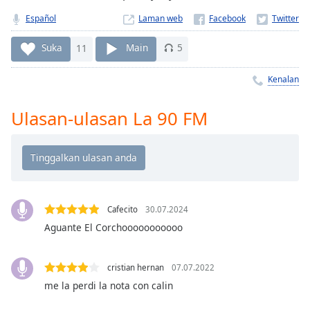
Remaining
Time
-
Español
Laman web
-:-
Suka
11
Main
5
1x
Kenalan
Playback
Rate
Ulasan-ulasan La 90 FM
Chapters
Chapters
Descriptions
descriptions
off
,
Cafecito
30.07.2024
selected
Aguante El Corchooooooooooo
Subtitles
cristian hernan
07.07.2022
subtitles
me la perdi la nota con calin
settings
,