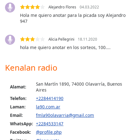
opens
subtitles
Alejandro Flores
04.03.2022
settings
Hola me quiero anotar para la picada soy Alejandro
dialog
947
subtitles
off
,
Alicia Pellegrini
18.11.2020
selected
hola me quiero anotar en los sorteos, 100....
Audio
Track
Kenalan radio
Picture-
in-
Picture
San Martín 1890, 74000 Olavarría, Buenos
Alamat:
Fullscreen
Aires
This
Telefon:
+2284414190
is
Laman:
la90.com.ar
a
modal
Email:
fmla90olavarria@gmail.com
window.
WhatsApp:
+2284533147
Facebook:
@profile.php
Beginning