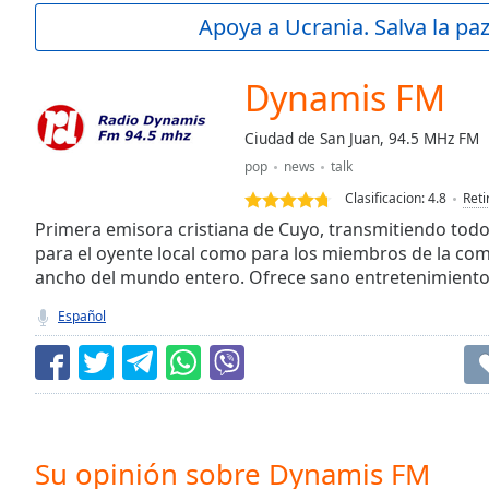
Current
Apoya a Ucrania. Salva la pa
Time
0:00
/
Duration
-:-
Dynamis FM
Loaded
:
0.00%
Ciudad de San Juan, 94.5 MHz FM
0:00
pop
news
talk
Stream
Type
LIVE
Clasificacion:
4.8
Reti
Seek to
Primera emisora cristiana de Cuyo, transmitiendo tod
live,
para el oyente local como para los miembros de la com
currently
ancho del mundo entero. Ofrece sano entretenimiento 
behind
live
LIVE
Remaining
Español
Time
-
-:-
1x
Playback
Rate
Su opinión sobre Dynamis FM