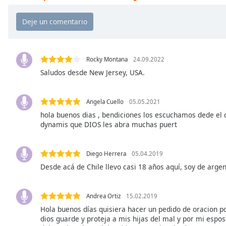
Chapters
Chapters
Descriptions
descriptions
Rocky Montana
24.09.2022
off
,
Saludos desde New Jersey, USA.
selected
Angela Cuello
05.05.2021
Subtitles
hola buenos dias , bendiciones los escuchamos dede el
subtitles
dynamis que DIOS les abra muchas puert
settings
,
opens
subtitles
Diego Herrera
05.04.2019
settings
Desde acá de Chile llevo casi 18 años aquí, soy de arge
dialog
subtitles
Andrea Ortiz
15.02.2019
off
,
Hola buenos días quisiera hacer un pedido de oracion por
selected
dios guarde y proteja a mis hijas del mal y por mi espo