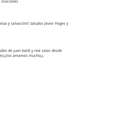
s oraciones
za y salvación!! Saludos Javier Pages y
udos de juan baldi y noe salas desde
mes¡¡¡los amamos mucho¡¡¡