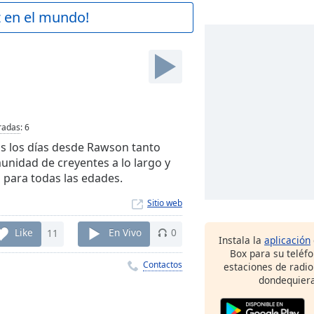
z en el mundo!
radas
:
6
os los días desde Rawson tanto
unidad de creyentes a lo largo y
para todas las edades.
Sitio web
Like
11
En Vivo
0
Instala la
aplicación
Box para su teléf
Contactos
estaciones de radio
dondequiera