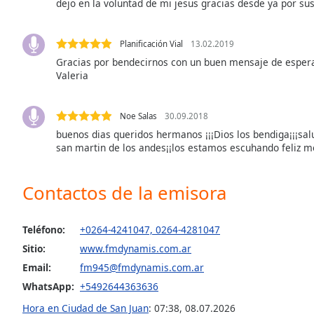
dejo en la voluntad de mi jesus gracias desde ya por su
Audio
Track
Planificación Vial
13.02.2019
Picture-
in-
Gracias por bendecirnos con un buen mensaje de esperan
Picture
Valeria
Fullscreen
This
is
Noe Salas
30.09.2018
a
buenos dias queridos hermanos ¡¡¡Dios los bendiga¡¡¡sal
modal
san martin de los andes¡¡los estamos escuhando feliz 
window.
Contactos de la emisora
Beginning
of
dialog
Teléfono:
+0264-4241047, 0264-4281047
window.
Sitio:
www.fmdynamis.com.ar
Escape
will
Email:
fm945@fmdynamis.com.ar
cancel
WhatsApp:
+5492644363636
and
Hora en Ciudad de San Juan
:
07:38
,
08.07.2026
close