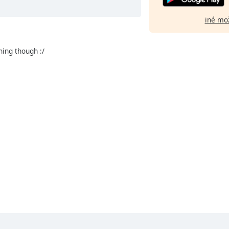
iné mo
shing though :/