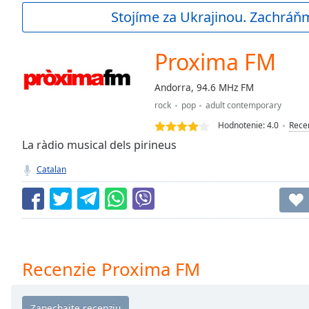
Current
Stojíme za Ukrajinou. Zachráň
Time
0:00
/
Duration
-:-
Proxima FM
Loaded
:
0.00%
Andorra, 94.6 MHz FM
0:00
rock
pop
adult contemporary
Stream
Type
LIVE
Hodnotenie:
4.0
Rece
Seek to
La ràdio musical dels pirineus
live,
currently
Catalan
behind
live
LIVE
Remaining
Time
-
-:-
1x
Recenzie Proxima FM
Playback
Rate