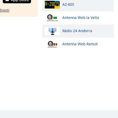
AZ-80S
žnosti
Antenna Web la Vella
Ràdio 24 Andorra
Antenna Web Ransol