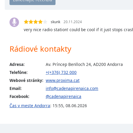
Chapters
Chapters
skunk
20.11.2024
Descriptions
very nice radio station! could be cool if it just stops cra
descriptions
off
,
Rádiové kontakty
selected
Subtitles
Adresa:
Av. Príncep Benlloch 24, AD200 Andorra
subtitles
Telefóne:
+(+376) 732 000
settings
,
Webové stránky:
www.proxima.cat
opens
Email:
info@cadenapirenaica.com
subtitles
Facebook:
@cadenapirenaica
settings
dialog
Čas v meste Andorra
:
15:55
,
08.06.2026
subtitles
off
,
selected