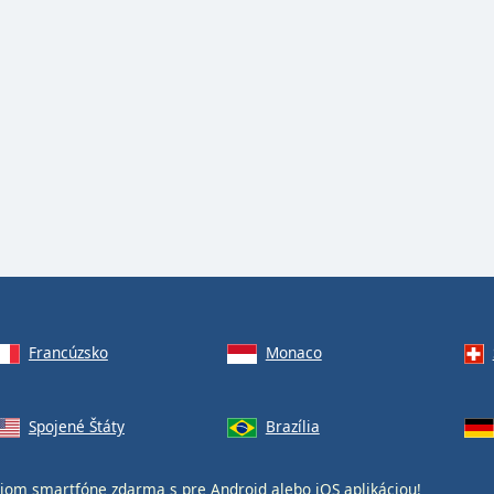
Francúzsko
Monaco
Spojené Štáty
Brazília
jom smartfóne zdarma s
pre Android
alebo
iOS
aplikáciou!