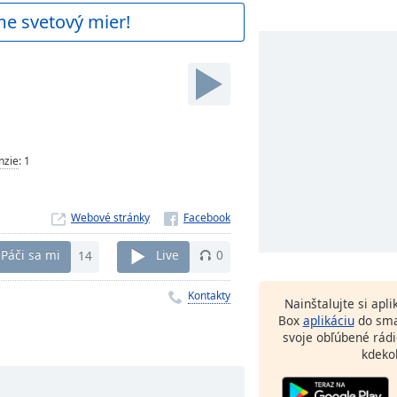
me svetový mier!
nzie
:
1
Webové stránky
Páči sa mi
14
Live
0
Kontakty
Nainštalujte si apl
Box
aplikáciu
do sma
svoje obľúbené rádi
kdeko