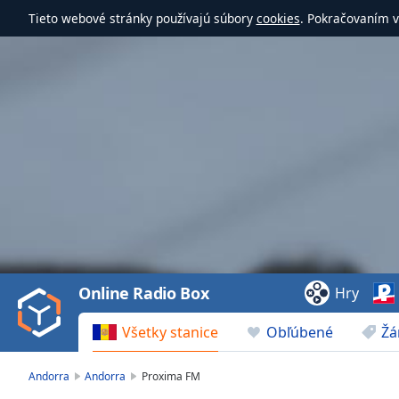
Tieto webové stránky používajú súbory
cookies
. Pokračovaním v
Video
Player
is
loading.
Play
Video
Online Radio Box
Hry
Play
Skip
Všetky stanice
Obľúbené
Žá
Backward
Skip
Forward
Andorra
Andorra
Proxima FM
Mute