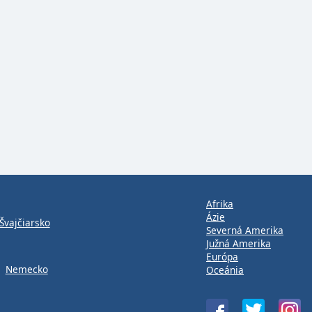
Afrika
Ázie
Švajčiarsko
Severná Amerika
Južná Amerika
Európa
Nemecko
Oceánia