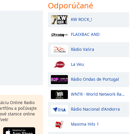
Odporúčané
KW ROCK_!
FLAIXBAC AND
Ràdio Valira
La Veu
Rádio Ondas de Portugal
WNTR - World Network Radio
ikáciu Online Radio
rtfónu a počúvajte
Ràdio Nacional d'Andorra
ové stanice online
ľvek!
Maxima Hits 1