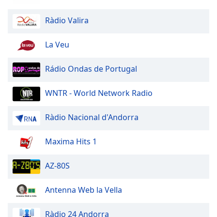
Font
Family
Ràdio Valira
La Veu
Reset
Done
Rádio Ondas de Portugal
Close
Modal
Dialog
WNTR - World Network Radio
End
of
dialog
Ràdio Nacional d'Andorra
window.
Maxima Hits 1
AZ-80S
Antenna Web la Vella
Ràdio 24 Andorra