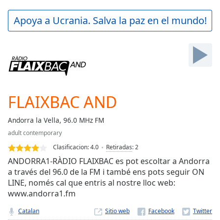
loading.
Play
Apoya a Ucrania. Salva la paz en el mundo!
Video
Play
Skip
Backward
Skip
Forward
Mute
Current
FLAIXBAC AND
Time
0:00
/
Andorra la Vella, 96.0 MHz FM
Duration
-:-
adult contemporary
Loaded
:
0.00%
Clasificacion:
4.0
Retiradas
:
2
Stream
ANDORRA1-RÀDIO FLAIXBAC es pot escoltar a Andorra
Type
LIVE
a través del 96.0 de la FM i també ens pots seguir ON
LINE, només cal que entris al nostre lloc web:
Seek to
live,
www.andorra1.fm
currently
behind
Catalan
Sitio web
live
LIVE