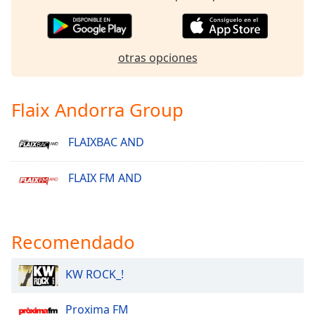
Opacity
otras opciones
Caption
Area
Background
Flaix Andorra Group
Color
FLAIXBAC AND
Opacity
FLAIX FM AND
Font
Size
Recomendado
Text
Edge
KW ROCK_!
Style
Proxima FM