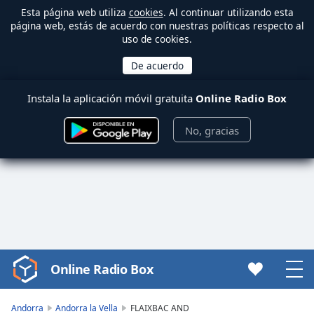
Esta página web utiliza
cookies
. Al continuar utilizando esta
página web, estás de acuerdo con nuestras políticas respecto al
uso de cookies.
Instala la aplicación móvil gratuita
Online Radio Box
No, gracias
Online Radio Box
Video
Player
is
Andorra
Andorra la Vella
FLAIXBAC AND