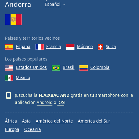
Andorra
Español
Países y territorios vecinos
España
Francia
Mónaco
Suiza
Los países populares
Estados Unidos
Brasil
Colombia
México
¡Escucha la
FLAIXBAC AND
gratis en tu smartphone con la
aplicación
Android
o
iOS
!
África
Asia
América del Norte
América del Sur
Europa
Oceanía