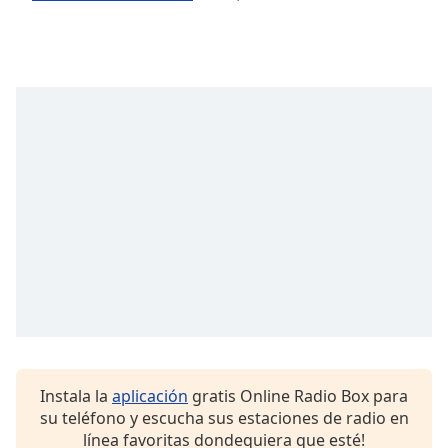
of
dialog
window.
Escape
will
cancel
and
close
the
window.
Text
Color
Opacity
Text
Instala la
aplicación
gratis Online Radio Box para
Background
su teléfono y escucha sus estaciones de radio en
Color
línea favoritas dondequiera que esté!