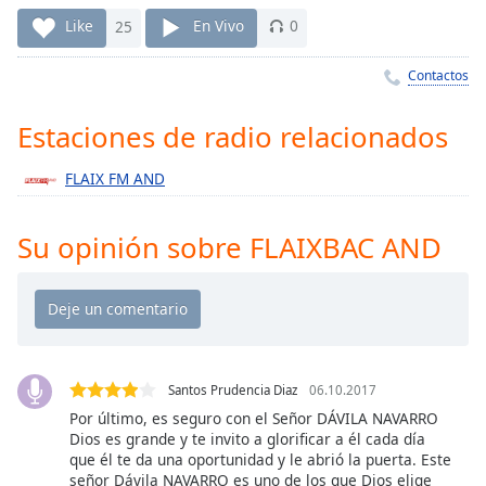
Remaining
Time
-
Like
25
En Vivo
0
-:-
Contactos
1x
Playback
Estaciones de radio relacionados
Rate
FLAIX FM AND
Chapters
Chapters
Su opinión sobre FLAIXBAC AND
Descriptions
descriptions
off
,
selected
Santos Prudencia Diaz
06.10.2017
Subtitles
Por último, es seguro con el Señor DÁVILA NAVARRO
subtitles
Dios es grande y te invito a glorificar a él cada día
que él te da una oportunidad y le abrió la puerta. Este
settings
,
señor Dávila NAVARRO es uno de los que Dios elige