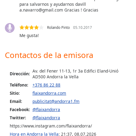
opens
para salvarnos y ayudarnos davill
subtitles
a.navarro@gmail.com
Gracias ! Gracias
settings
dialog
subtitles
Rolando Pinto
05.10.2017
off
,
Me gusta!
selected
Contactos de la emisora
Audio
Track
Picture-
Av. del Fener 11-13, 1r 3a Edifici Eland-Unió
Dirección:
in-
AD500 Andorra la Vella
Picture
Teléfono:
+376 86 22 88
Fullscreen
This
Sitio:
flaixandorra.com
is
Email:
publicitat@andorra1.fm
a
Facebook:
@flaixandorra
modal
window.
Twitter:
@flaixandorra
https://www.instagram.com/flaixandorra/
Beginning
Hora en Andorra la Vella
:
21:37
,
08.07.2026